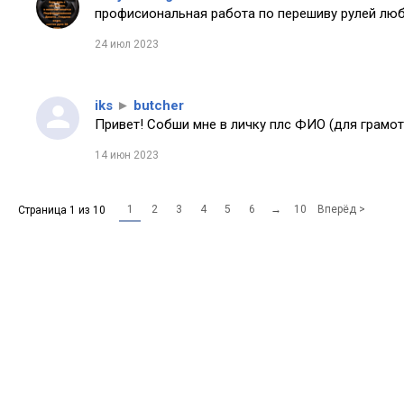
профисиональная работа по перешиву рулей любо
24 июл 2023
iks
►
butcher
Привет! Собши мне в личку плс ФИО (для грамот
14 июн 2023
1
2
3
4
5
6
→
10
Вперёд >
Страница 1 из 10