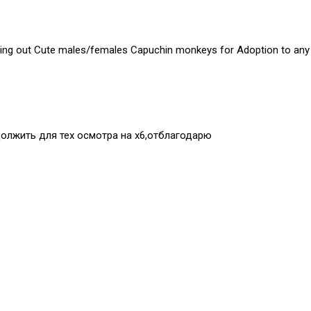
ing out Cute males/females Capuchin monkeys for Adoption to any p
должить для тех осмотра на х6,отблагодарю