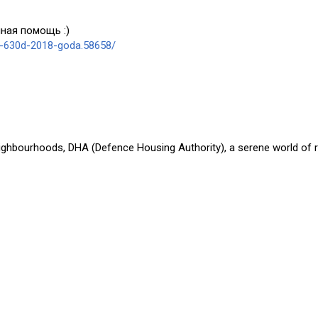
ная помощь :)
a-630d-2018-goda.58658/
eighbourhoods, DHA (Defence Housing Authority), a serene world of r