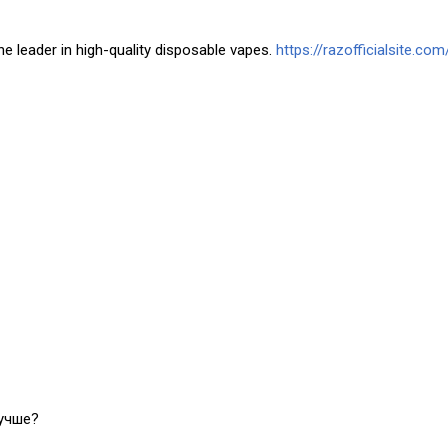
he leader in high-quality disposable vapes.
https://razofficialsite.com
лучше?