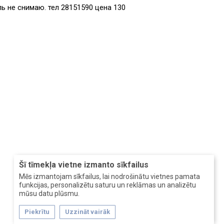
ь не снимаю. тел 28151590 цена 130
Šī tīmekļa vietne izmanto sīkfailus
Mēs izmantojam sīkfailus, lai nodrošinātu vietnes pamata
funkcijas, personalizētu saturu un reklāmas un analizētu
mūsu datu plūsmu.
Piekrītu
Uzzināt vairāk