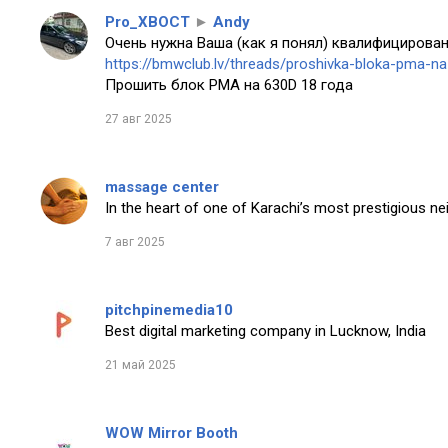
Pro_XBOCT
►
Andy
Очень нужна Ваша (как я понял) квалифицирован
https://bmwclub.lv/threads/proshivka-bloka-pma-n
Прошить блок PMA на 630D 18 года
27 авг 2025
massage center
In the heart of one of Karachi’s most prestigious n
7 авг 2025
pitchpinemedia10
Best digital marketing company in Lucknow, India
21 май 2025
WOW Mirror Booth