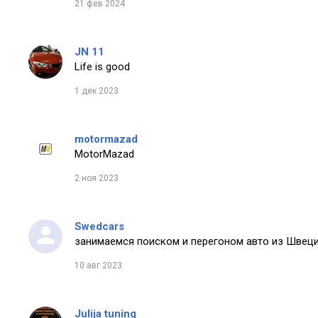
21 фев 2024
JN 11
Life is good
1 дек 2023
motormazad
MotorMazad
2 ноя 2023
Swedcars
занимаемся поиском и перегоном авто из Швеци
10 авг 2023
Julija tuning