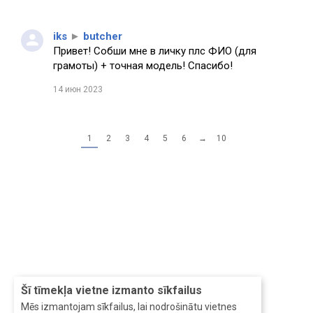
iks
►
butcher
Привет! Собши мне в личку плс ФИО (для
грамоты) + точная модель! Спасибо!
14 июн 2023
1
2
3
4
5
6
→
10
Šī tīmekļa vietne izmanto sīkfailus
Mēs izmantojam sīkfailus, lai nodrošinātu vietnes