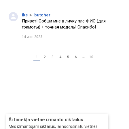
iks
►
butcher
Привет! Собши мне в личку плс ФИО (для
грамоты) + точная модель! Спасибо!
14 июн 2023
1
2
3
4
5
6
→
10
Šī tīmekļa vietne izmanto sīkfailus
Mēs izmantojam sīkfailus, lai nodrošinātu vietnes