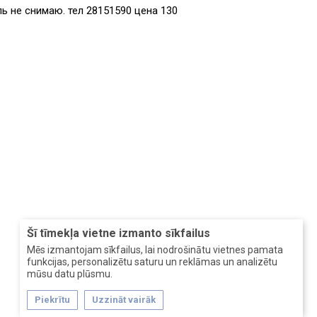
ь не снимаю. тел 28151590 цена 130
Šī tīmekļa vietne izmanto sīkfailus
Mēs izmantojam sīkfailus, lai nodrošinātu vietnes pamata
funkcijas, personalizētu saturu un reklāmas un analizētu
mūsu datu plūsmu.
Piekrītu
Uzzināt vairāk