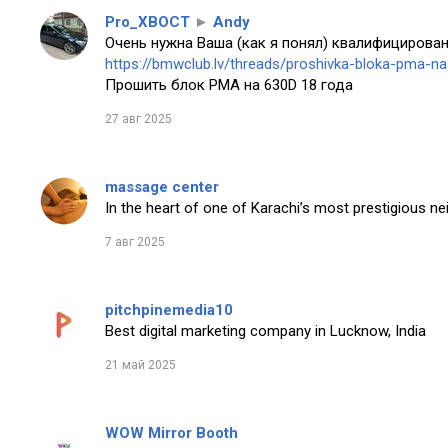
Pro_XBOCT
►
Andy
Очень нужна Ваша (как я понял) квалифицирован
https://bmwclub.lv/threads/proshivka-bloka-pma-n
Прошить блок PMA на 630D 18 года
27 авг 2025
massage center
In the heart of one of Karachi’s most prestigious n
7 авг 2025
pitchpinemedia10
Best digital marketing company in Lucknow, India
21 май 2025
WOW Mirror Booth