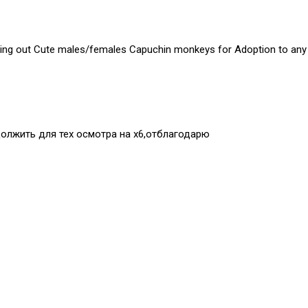
ing out Cute males/females Capuchin monkeys for Adoption to any p
должить для тех осмотра на х6,отблагодарю