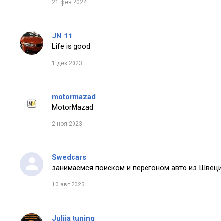
21 фев 2024
JN 11
Life is good
1 дек 2023
motormazad
MotorMazad
2 ноя 2023
Swedcars
занимаемся поиском и перегоном авто из Швеци
10 авг 2023
Julija tuning