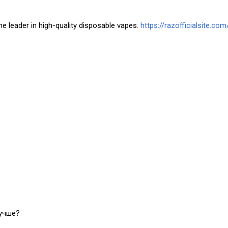
he leader in high-quality disposable vapes.
https://razofficialsite.com
лучше?