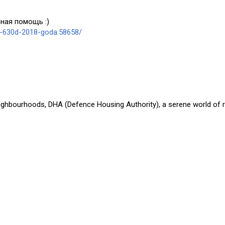
ная помощь :)
a-630d-2018-goda.58658/
eighbourhoods, DHA (Defence Housing Authority), a serene world of r