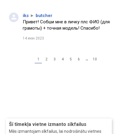
iks
►
butcher
Привет! Собши мне в личку плс ФИО (для
грамоты) + точная модель! Спасибо!
14 июн 2023
1
2
3
4
5
6
→
10
Šī tīmekļa vietne izmanto sīkfailus
Mēs izmantojam sīkfailus, lai nodrošinātu vietnes