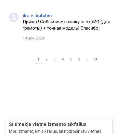
iks
►
butcher
Привет! Собши мне в личку плс ФИО (для
грамоты) + точная модель! Спасибо!
14 июн 2023
1
2
3
4
5
6
→
10
Šī tīmekļa vietne izmanto sīkfailus
Mēs izmantojam sīkfailus, lai nodrošinātu vietnes