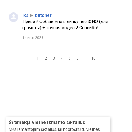
iks
►
butcher
Привет! Собши мне в личку плс ФИО (для
грамоты) + точная модель! Спасибо!
14 июн 2023
1
2
3
4
5
6
→
10
Šī tīmekļa vietne izmanto sīkfailus
Mēs izmantojam sīkfailus, lai nodrošinātu vietnes