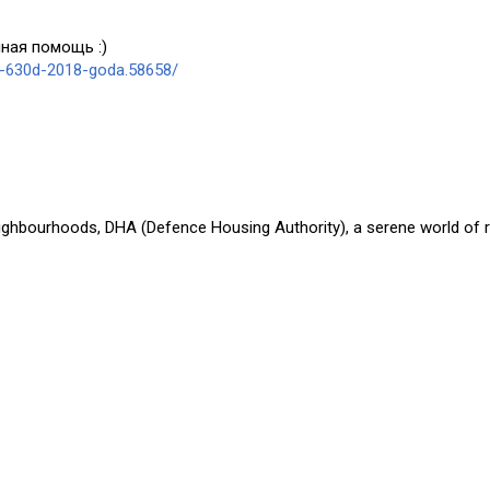
ная помощь :)
a-630d-2018-goda.58658/
eighbourhoods, DHA (Defence Housing Authority), a serene world of r