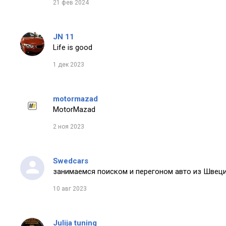
21 фев 2024
JN 11
Life is good
1 дек 2023
motormazad
MotorMazad
2 ноя 2023
Swedcars
занимаемся поиском и перегоном авто из Швеци
10 авг 2023
Julija tuning