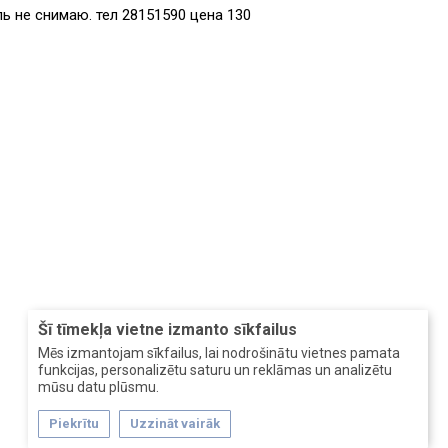
ь не снимаю. тел 28151590 цена 130
Šī tīmekļa vietne izmanto sīkfailus
Mēs izmantojam sīkfailus, lai nodrošinātu vietnes pamata
funkcijas, personalizētu saturu un reklāmas un analizētu
mūsu datu plūsmu.
Piekrītu
Uzzināt vairāk