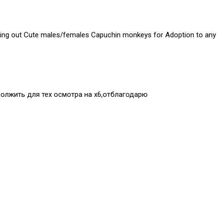
ing out Cute males/females Capuchin monkeys for Adoption to any p
должить для тех осмотра на х6,отблагодарю