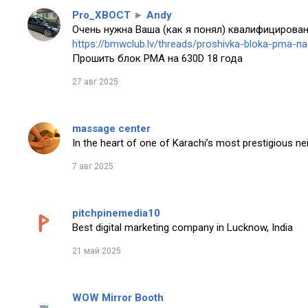
Pro_XBOCT
►
Andy
Очень нужна Ваша (как я понял) квалифицирован
https://bmwclub.lv/threads/proshivka-bloka-pma-n
Прошить блок PMA на 630D 18 года
27 авг 2025
massage center
In the heart of one of Karachi’s most prestigious n
7 авг 2025
pitchpinemedia10
Best digital marketing company in Lucknow, India
21 май 2025
WOW Mirror Booth