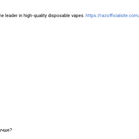
he leader in high-quality disposable vapes.
https://razofficialsite.com
лучше?