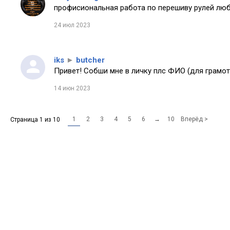
профисиональная работа по перешиву рулей любо
24 июл 2023
iks
►
butcher
Привет! Собши мне в личку плс ФИО (для грамот
14 июн 2023
1
2
3
4
5
6
→
10
Вперёд >
Страница 1 из 10