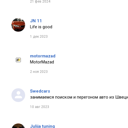
21 фев 2024
JN 11
Life is good
1 дек 2023
motormazad
MotorMazad
2 ноя 2023
Swedcars
занимаемся поиском и перегоном авто из Швеци
10 авг 2023
Julija tuning