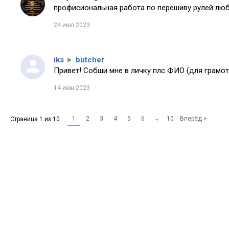
профисиональная работа по перешиву рулей любо
24 июл 2023
iks
►
butcher
Привет! Собши мне в личку плс ФИО (для грамот
14 июн 2023
1
2
3
4
5
6
→
10
Вперёд >
Страница 1 из 10