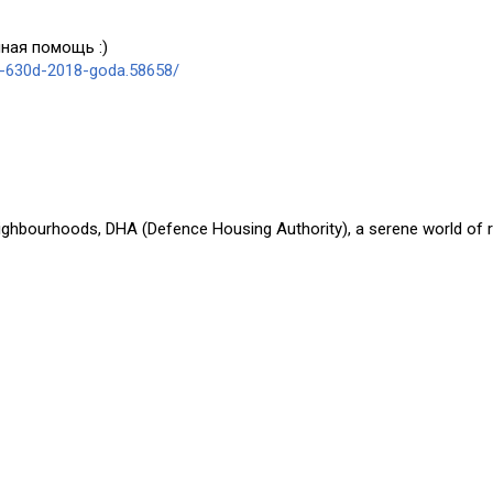
ная помощь :)
a-630d-2018-goda.58658/
eighbourhoods, DHA (Defence Housing Authority), a serene world of r