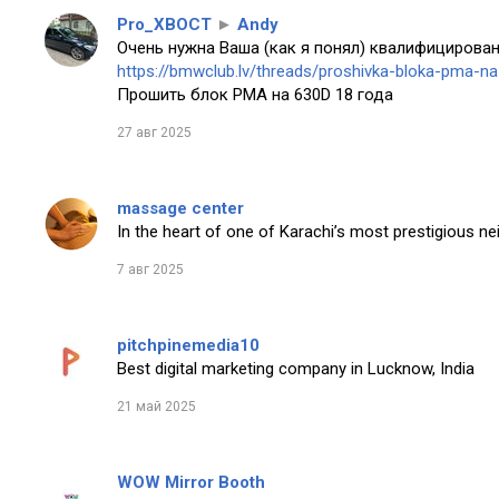
Pro_XBOCT
►
Andy
Очень нужна Ваша (как я понял) квалифицирован
https://bmwclub.lv/threads/proshivka-bloka-pma-n
Прошить блок PMA на 630D 18 года
27 авг 2025
massage center
In the heart of one of Karachi’s most prestigious n
7 авг 2025
pitchpinemedia10
Best digital marketing company in Lucknow, India
21 май 2025
WOW Mirror Booth