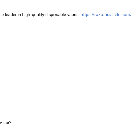
he leader in high-quality disposable vapes.
https://razofficialsite.com
лучше?