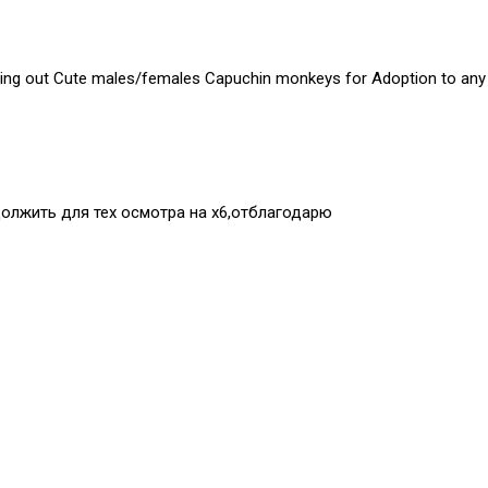
ing out Cute males/females Capuchin monkeys for Adoption to any p
должить для тех осмотра на х6,отблагодарю