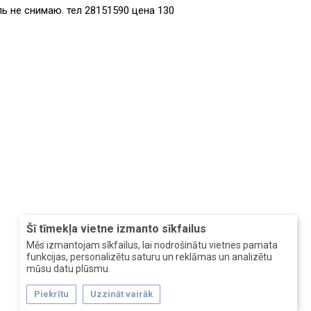
ь не снимаю. тел 28151590 цена 130
Šī tīmekļa vietne izmanto sīkfailus
Mēs izmantojam sīkfailus, lai nodrošinātu vietnes pamata
funkcijas, personalizētu saturu un reklāmas un analizētu
mūsu datu plūsmu.
Piekrītu
Uzzināt vairāk