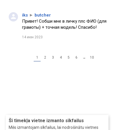
iks
►
butcher
Привет! Собши мне в личку плс ФИО (для
грамоты) + точная модель! Спасибо!
14 июн 2023
1
2
3
4
5
6
→
10
Šī tīmekļa vietne izmanto sīkfailus
Mēs izmantojam sīkfailus, lai nodrošinātu vietnes