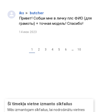
iks
►
butcher
Привет! Собши мне в личку плс ФИО (для
грамоты) + точная модель! Спасибо!
14 июн 2023
1
2
3
4
5
6
→
10
Šī tīmekļa vietne izmanto sīkfailus
Mēs izmantojam sīkfailus, lai nodrošinātu vietnes