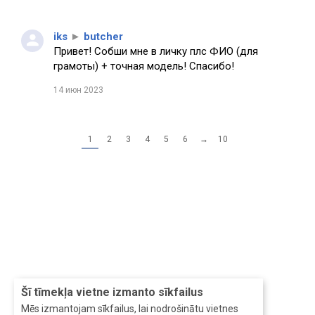
iks
►
butcher
Привет! Собши мне в личку плс ФИО (для
грамоты) + точная модель! Спасибо!
14 июн 2023
1
2
3
4
5
6
→
10
Šī tīmekļa vietne izmanto sīkfailus
Mēs izmantojam sīkfailus, lai nodrošinātu vietnes