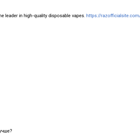
he leader in high-quality disposable vapes.
https://razofficialsite.com
лучше?