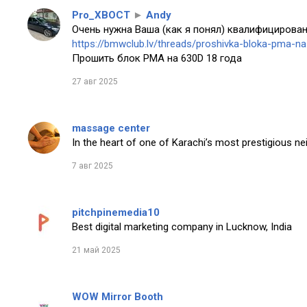
Pro_XBOCT
►
Andy
Очень нужна Ваша (как я понял) квалифицирован
https://bmwclub.lv/threads/proshivka-bloka-pma-n
Прошить блок PMA на 630D 18 года
27 авг 2025
massage center
In the heart of one of Karachi’s most prestigious n
7 авг 2025
pitchpinemedia10
Best digital marketing company in Lucknow, India
21 май 2025
WOW Mirror Booth