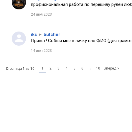
профисиональная работа по перешиву рулей любо
24 июл 2023
iks
►
butcher
Привет! Собши мне в личку плс ФИО (для грамот
14 июн 2023
1
2
3
4
5
6
→
10
Вперёд >
Страница 1 из 10