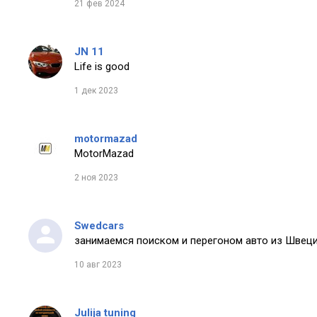
21 фев 2024
JN 11
Life is good
1 дек 2023
motormazad
MotorMazad
2 ноя 2023
Swedcars
занимаемся поиском и перегоном авто из Швеци
10 авг 2023
Julija tuning