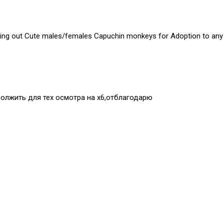
ing out Cute males/females Capuchin monkeys for Adoption to any p
должить для тех осмотра на х6,отблагодарю