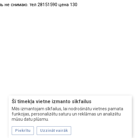
ь не снимаю. тел 28151590 цена 130
Šī tīmekļa vietne izmanto sīkfailus
Mēs izmantojam sīkfailus, lai nodrošinātu vietnes pamata
funkcijas, personalizētu saturu un reklāmas un analizētu
mūsu datu plūsmu.
Piekrītu
Uzzināt vairāk