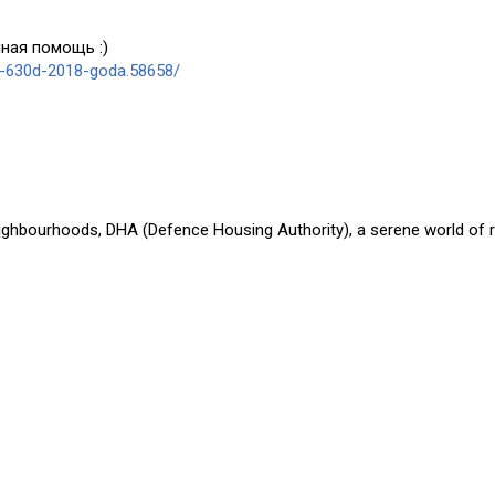
ная помощь :)
a-630d-2018-goda.58658/
eighbourhoods, DHA (Defence Housing Authority), a serene world of r