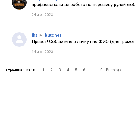
профисиональная работа по перешиву рулей любо
24 июл 2023
iks
►
butcher
Привет! Собши мне в личку плс ФИО (для грамот
14 июн 2023
1
2
3
4
5
6
→
10
Вперёд >
Страница 1 из 10