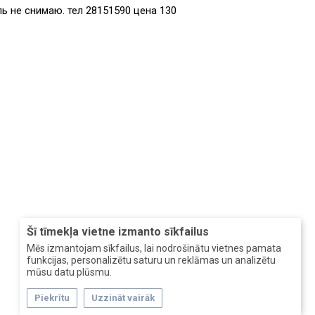
ь не снимаю. тел 28151590 цена 130
Šī tīmekļa vietne izmanto sīkfailus
Mēs izmantojam sīkfailus, lai nodrošinātu vietnes pamata
funkcijas, personalizētu saturu un reklāmas un analizētu
mūsu datu plūsmu.
Piekrītu
Uzzināt vairāk