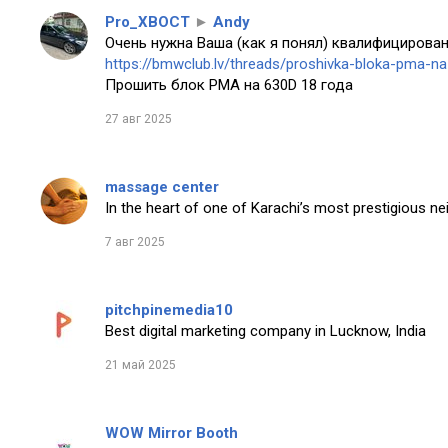
Pro_XBOCT
►
Andy
Очень нужна Ваша (как я понял) квалифицирован
https://bmwclub.lv/threads/proshivka-bloka-pma-n
Прошить блок PMA на 630D 18 года
27 авг 2025
massage center
In the heart of one of Karachi’s most prestigious n
7 авг 2025
pitchpinemedia10
Best digital marketing company in Lucknow, India
21 май 2025
WOW Mirror Booth