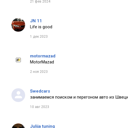
21 фев 2024
JN 11
Life is good
1 дек 2023
motormazad
MotorMazad
2 ноя 2023
Swedcars
занимаемся поиском и перегоном авто из Швеци
10 авг 2023
Julija tuning