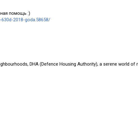
ная помощь :)
a-630d-2018-goda.58658/
eighbourhoods, DHA (Defence Housing Authority), a serene world of r