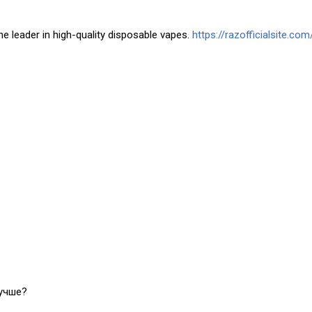
he leader in high-quality disposable vapes.
https://razofficialsite.com
лучше?