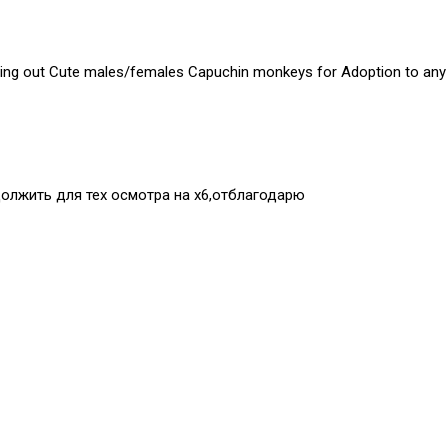
ing out Cute males/females Capuchin monkeys for Adoption to any p
должить для тех осмотра на х6,отблагодарю