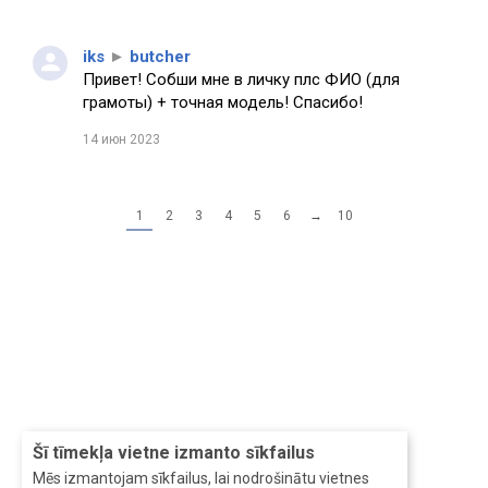
iks
►
butcher
Привет! Собши мне в личку плс ФИО (для
грамоты) + точная модель! Спасибо!
14 июн 2023
1
2
3
4
5
6
→
10
Šī tīmekļa vietne izmanto sīkfailus
Mēs izmantojam sīkfailus, lai nodrošinātu vietnes