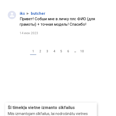
iks
►
butcher
Привет! Собши мне в личку плс ФИО (для
грамоты) + точная модель! Спасибо!
14 июн 2023
1
2
3
4
5
6
→
10
Šī tīmekļa vietne izmanto sīkfailus
Mēs izmantojam sīkfailus, lai nodrošinātu vietnes