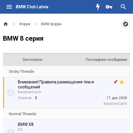
BMW Club Latvia
Форум
BMW форум
BMW 8 серия
Заголовок
Последнее сообщение
Sticky Threads
Внимание! Правила размещения тем и
сообщений
BavarianCar.lv
Ответов:
0
17 дек 2008
BavarianCar.lv
Normal Threads
BMW X8
D3