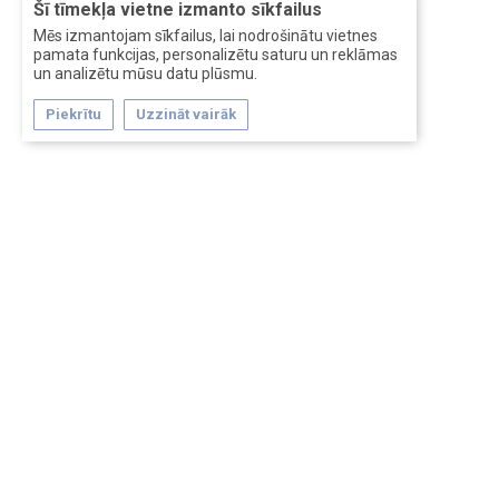
Šī tīmekļa vietne izmanto sīkfailus
Mēs izmantojam sīkfailus, lai nodrošinātu vietnes
pamata funkcijas, personalizētu saturu un reklāmas
un analizētu mūsu datu plūsmu.
Piekrītu
Uzzināt vairāk
Forum software by XenForo™
Перевод:
XF-Russia.ru
Сделано в
Entrypoint
Обратная связь
Помощь
Условия и правила