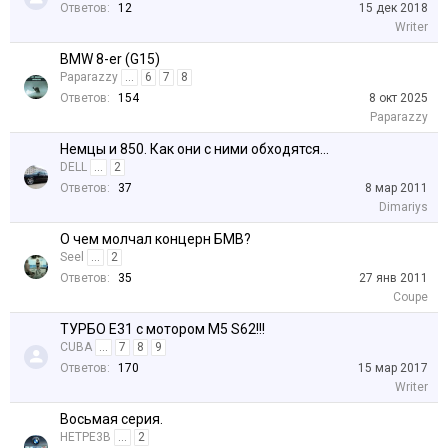
Ответов:
12
15 дек 2018
Writer
BMW 8-er (G15)
Paparazzy
...
6
7
8
Ответов:
154
8 окт 2025
Paparazzy
Немцы и 850. Как они с ними обходятся...
DELL
...
2
Ответов:
37
8 мар 2011
Dimariys
О чем молчал концерн БМВ?
Seel
...
2
Ответов:
35
27 янв 2011
Coupe
ТУРБО Е31 с мотором М5 S62!!!
CUBA
...
7
8
9
Ответов:
170
15 мар 2017
Writer
Восьмая серия.
HETPE3B
...
2