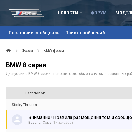
НОВОСТИ
ФОРУМ
МОДЕЛ
Последние сообщения
Поиск сообщений
Форум
BMW форум
BMW 8 серия
Дискуссии о BMW 8 серии - новости, фото, обмен опытом в ремонтных раб
Заголовок ↓
Sticky Threads
Внимание! Правила размещения тем и сообщ
BavarianCar.lv
,
17 дек 2008