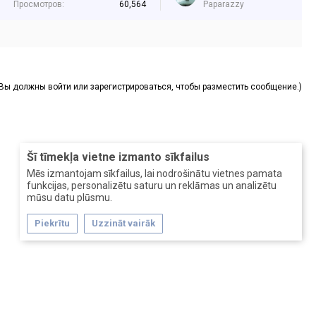
Просмотров:
60,564
Paparazzy
(Вы должны войти или зарегистрироваться, чтобы разместить сообщение.)
Šī tīmekļa vietne izmanto sīkfailus
Mēs izmantojam sīkfailus, lai nodrošinātu vietnes pamata
funkcijas, personalizētu saturu un reklāmas un analizētu
mūsu datu plūsmu.
Piekrītu
Uzzināt vairāk