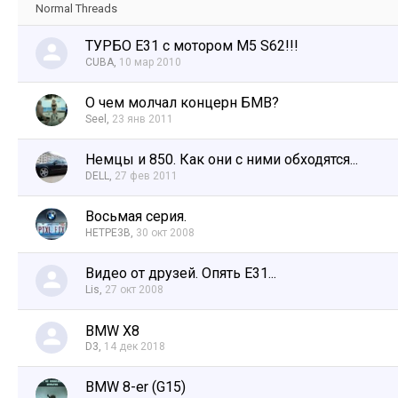
Normal Threads
ТУРБО Е31 с мотором М5 S62!!!
CUBA
,
10 мар 2010
О чем молчал концерн БМВ?
Seel
,
23 янв 2011
Немцы и 850. Как они с ними обходятся...
DELL
,
27 фев 2011
Восьмая серия.
HETPE3B
,
30 окт 2008
Видео от друзей. Опять E31...
Lis
,
27 окт 2008
BMW X8
D3
,
14 дек 2018
BMW 8-er (G15)