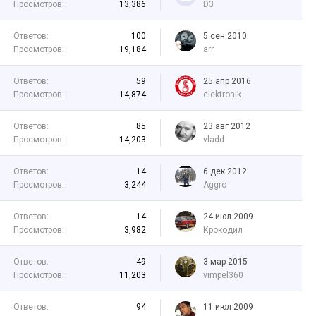
Просмотров:
13,386
D3
Ответов:
100
5 сен 2010
Просмотров:
19,184
arr
Ответов:
59
25 апр 2016
Просмотров:
14,874
elektronik
Ответов:
85
23 авг 2012
Просмотров:
14,203
vladd
Ответов:
14
6 дек 2012
Просмотров:
3,244
Aggro
Ответов:
14
24 июл 2009
Просмотров:
3,982
Крокодил
Ответов:
49
3 мар 2015
Просмотров:
11,203
vimpel360
Ответов:
94
11 июл 2009