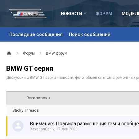
НОВОСТИ
ФОРУМ
МОДЕЛ
Последние сообщения
Поиск сообщений
Форум
BMW форум
BMW GT серия
Дискуссии о BMW GT серии - новости, фото, обмен опытом в ремонтных р
Заголовок ↓
Sticky Threads
Внимание! Правила размещения тем и сообщ
BavarianCar.lv
,
17 дек 2008