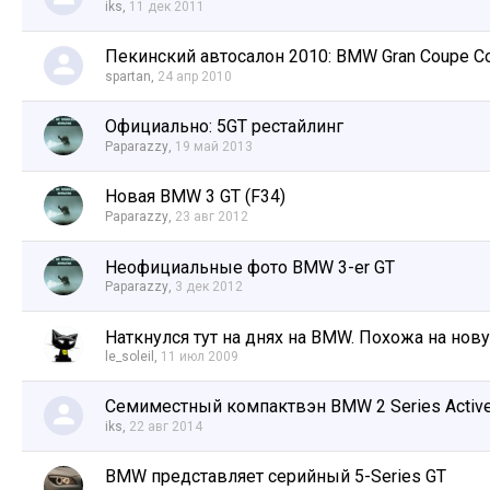
iks
,
11 дек 2011
Пекинский автосалон 2010: BMW Gran Coupe C
spartan
,
24 апр 2010
Официально: 5GT рестайлинг
Paparazzy
,
19 май 2013
Новая BMW 3 GT (F34)
Paparazzy
,
23 авг 2012
Неофициальные фото BMW 3-er GT
Paparazzy
,
3 дек 2012
Наткнулся тут на днях на BMW. Похожа на нову
le_soleil
,
11 июл 2009
Cемиместный компактвэн BMW 2 Series Active
iks
,
22 авг 2014
BMW представляет серийный 5-Series GT