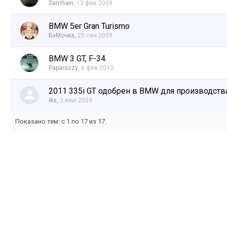
Samhain
,
13 фев 2009
BMW 5er Gran Turismo
БэМочка
,
25 сен 2009
BMW 3 GT, F-34.
Paparazzy
,
6 фев 2013
2011 335i GT одобрен в BMW для производств
iks
,
3 июл 2009
Показано тем: с 1 по 17 из 17.