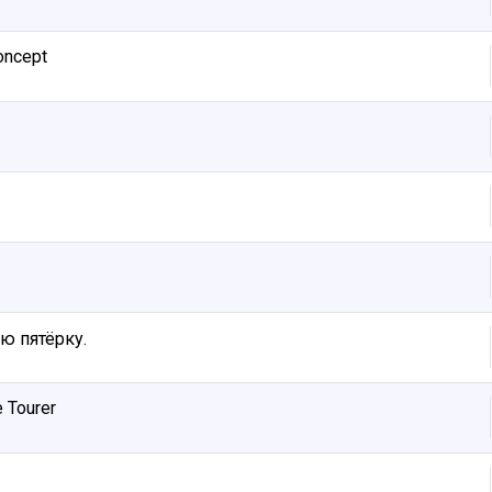
oncept
ю пятёрку.
 Tourer