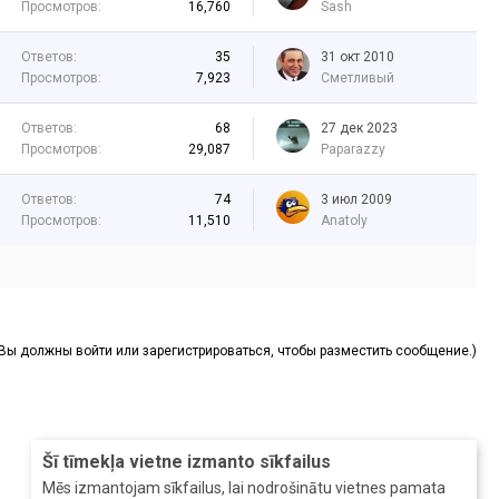
Просмотров:
16,760
Sash
Ответов:
35
31 окт 2010
Просмотров:
7,923
Сметливый
Ответов:
68
27 дек 2023
Просмотров:
29,087
Paparazzy
Ответов:
74
3 июл 2009
Просмотров:
11,510
Anatoly
(Вы должны войти или зарегистрироваться, чтобы разместить сообщение.)
Šī tīmekļa vietne izmanto sīkfailus
Mēs izmantojam sīkfailus, lai nodrošinātu vietnes pamata