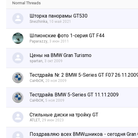
Normal Threads
Шторка панорамы GT530
Snezhinka
,
10 май 2021
Шпионские фото 1-серия GT F44
Paparazzy
,
3 июн 2011
Цены на BMW Gran Turismo
spartan
,
3 окт 2009
Тестдрайв Nr. 2 BMW 5-Series GT F07 26.11.200
CaHbOK
,
20 ноя 2009
Тестдрайв BMW 5-Series GT 11.11.2009
CaHbOK
,
5 ноя 2009
Стильные диски на тройку GT
ATLET
,
29 июн 2023
Поздравляю всех BMWшников - сегодня Gran 