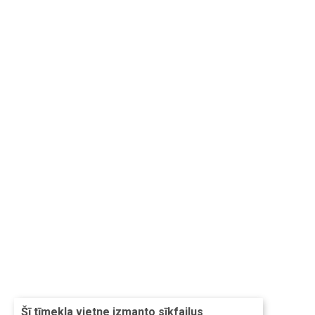
Šī tīmekļa vietne izmanto sīkfailus