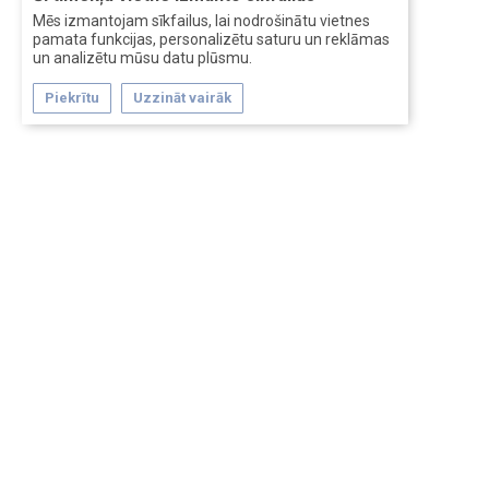
Mēs izmantojam sīkfailus, lai nodrošinātu vietnes
pamata funkcijas, personalizētu saturu un reklāmas
un analizētu mūsu datu plūsmu.
Piekrītu
Uzzināt vairāk