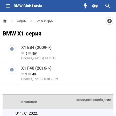
BMW Club Latvia
Форум
BMW форум
BMW X1 серия
X1 E84 (2009->)
9
561
6 фев 2016
X1 F48 (2016->)
2
49
30 май 2019
Последнее сообщение
Заголовок
↑
U11. X1 2022.