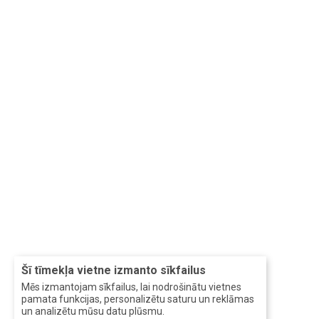
Šī tīmekļa vietne izmanto sīkfailus
Mēs izmantojam sīkfailus, lai nodrošinātu vietnes
pamata funkcijas, personalizētu saturu un reklāmas
un analizētu mūsu datu plūsmu.