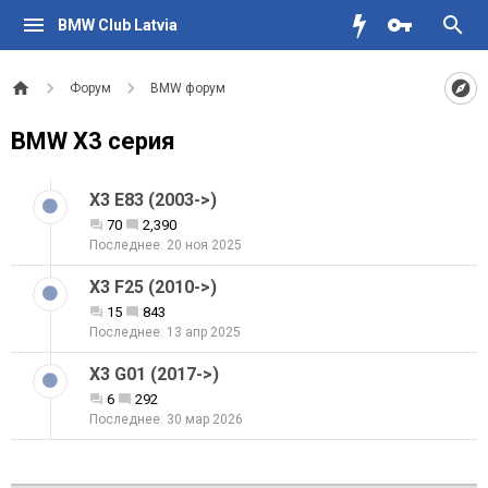
BMW Club Latvia
Форум
BMW форум
BMW X3 серия
X3 E83 (2003->)
70
2,390
20 ноя 2025
X3 F25 (2010->)
15
843
13 апр 2025
X3 G01 (2017->)
6
292
30 мар 2026