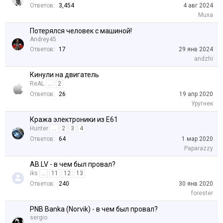
Ответов:
3,454
4 авг 2024
Muxa
Потерялся человек с машиной!
Andrey45
Ответов:
17
29 янв 2024
аndzhi
Кинули на двигатель
ReAL
...
2
Ответов:
26
19 апр 2020
Уругнек
Кража электроники из E61
Hunter
...
2
3
4
Ответов:
64
1 мар 2020
Paparazzy
AB.LV - в чем был провал?
iks
...
11
12
13
Ответов:
240
30 янв 2020
forester
PNB Banka (Norvik) - в чем был провал?
sergio