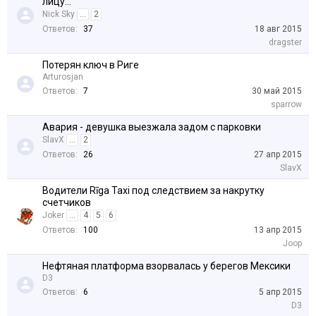
лицу...
Nick Sky
...
2
Ответов:
37
18 авг 2015
dragster
Потерян ключ в Риге
Arturosjan
Ответов:
7
30 май 2015
sparrow
Авария - девушка выезжала задом с парковки
SlavX
...
2
Ответов:
26
27 апр 2015
SlavX
Водители Rīga Taxi под следствием за накрутку
счетчиков
Joker
...
4
5
6
Ответов:
100
13 апр 2015
Joop
Нефтяная платформа взорвалась у берегов Мексики
D3
Ответов:
6
5 апр 2015
D3