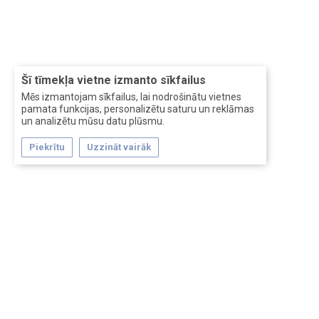
Šī tīmekļa vietne izmanto sīkfailus
Mēs izmantojam sīkfailus, lai nodrošinātu vietnes
pamata funkcijas, personalizētu saturu un reklāmas
un analizētu mūsu datu plūsmu.
Piekrītu
Uzzināt vairāk
Forum software by XenForo™
Перевод:
XF-Russia.ru