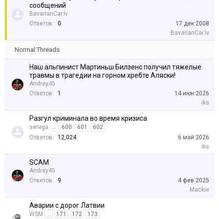
сообщений
BavarianCar.lv
Ответов:
0
17 дек 2008
BavarianCar.lv
Normal Threads
Наш альпинист Мартиньш Билзенс получил тяжелые
травмы в трагедии на горном хребте Аляски!
Andrey45
Ответов:
1
14 июн 2026
iks
Разгул криминала во время кризиса
serega
...
600
601
602
Ответов:
12,024
6 май 2026
iks
SCAM
Andrey45
Ответов:
9
4 фев 2025
Mackie
Аварии с дорог Латвии
WSM
...
171
172
173