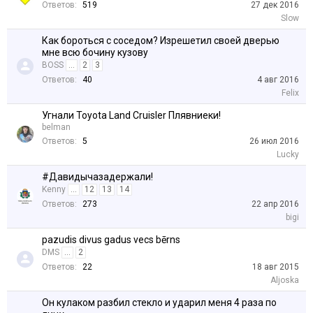
Ответов:
519
27 дек 2016
Slow
Как бороться с соседом? Изрешетил своей дверью
мне всю бочину кузову
BOSS
...
2
3
Ответов:
40
4 авг 2016
Felix
Угнали Toyota Land Cruisler Плявниеки!
belman
Ответов:
5
26 июл 2016
Lucky
#Давидычазадержали!
Kenny
...
12
13
14
Ответов:
273
22 апр 2016
bigi
pazudis divus gadus vecs bērns
DMS
...
2
Ответов:
22
18 авг 2015
Aljoska
Он кулаком разбил стекло и ударил меня 4 раза по