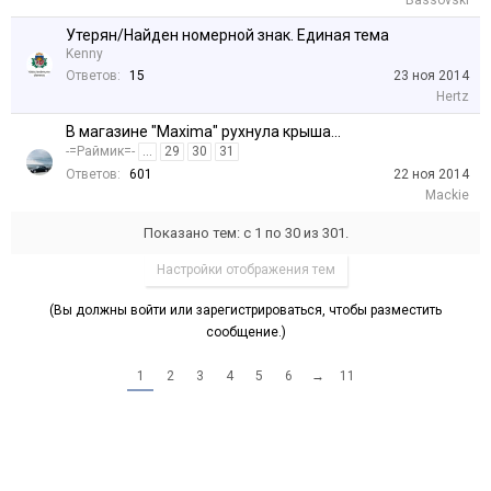
Bassovski
Утерян/Найден номерной знак. Единая тема
Kenny
Ответов:
15
23 ноя 2014
Hertz
В магазине "Maxima" рухнула крыша...
-=Раймик=-
...
29
30
31
Ответов:
601
22 ноя 2014
Mackie
Показано тем: с 1 по 30 из 301.
Настройки отображения тем
(Вы должны войти или зарегистрироваться, чтобы разместить
сообщение.)
1
2
3
4
5
6
→
11