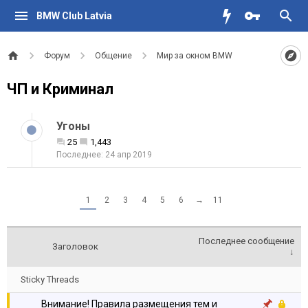
BMW Club Latvia
Форум
Общение
Мир за окном BMW
ЧП и Криминал
Угоны
25
1,443
24 апр 2019
1
2
3
4
5
6
→
11
Последнее сообщение
Заголовок
↓
Sticky Threads
Внимание! Правила размещения тем и