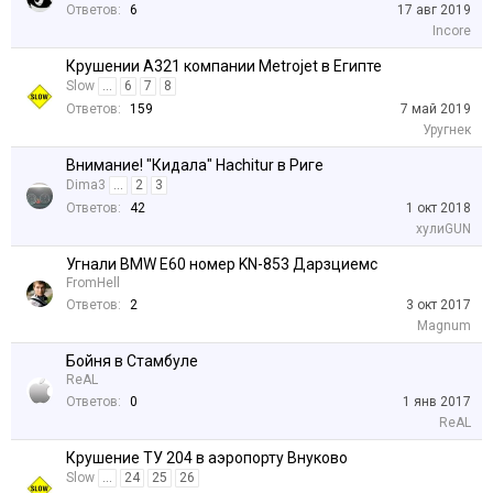
Ответов:
6
17 авг 2019
Incore
Крушении А321 компании Metrojet в Египте
Slow
...
6
7
8
Ответов:
159
7 май 2019
Уругнек
Внимание! "Кидала" Hachitur в Риге
Dima3
...
2
3
Ответов:
42
1 окт 2018
хулиGUN
Угнали BMW E60 номер KN-853 Дарзциемс
FromHell
Ответов:
2
3 окт 2017
Magnum
Бойня в Стамбуле
ReAL
Ответов:
0
1 янв 2017
ReAL
Крушение ТУ 204 в аэропорту Внуково
Slow
...
24
25
26