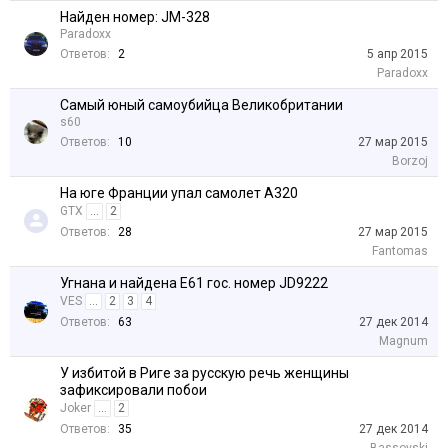
Найден номер: JM-328
Paradoxx
Ответов:
2
5 апр 2015
Paradoxx
Самый юный самоубийца Великобритании
s60
Ответов:
10
27 мар 2015
Borzoj
На юге Франции упал самолет А320
GTX
...
2
Ответов:
28
27 мар 2015
Fantomas
Угнана и найдена Е61 гос. номер JD9222
VES
...
2
3
4
Ответов:
63
27 дек 2014
Magnum
У избитой в Риге за русскую речь женщины
зафиксировали побои
Joker
...
2
Ответов:
35
27 дек 2014