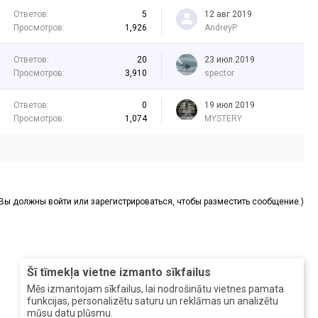
Ответов:
5
12 авг 2019
Просмотров:
1,926
AndreyP
Ответов:
20
23 июл 2019
Просмотров:
3,910
spector
Ответов:
0
19 июл 2019
Просмотров:
1,074
MYSTERY
(Вы должны войти или зарегистрироваться, чтобы разместить сообщение.)
Šī tīmekļa vietne izmanto sīkfailus
Mēs izmantojam sīkfailus, lai nodrošinātu vietnes pamata
funkcijas, personalizētu saturu un reklāmas un analizētu
mūsu datu plūsmu.