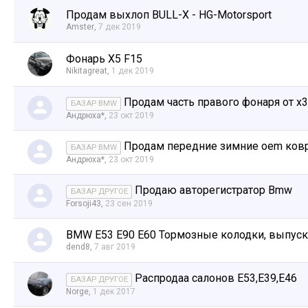
Продам выхлоп BULL-X - HG-Motorsport
Amster
,
7 дек 2019
Фонарь X5 F15
Nikitagreat
,
1 дек 2019
Продам часть правого фонаря от x3
БАЗАР BMW
Андрюха*
,
23 окт 2019
Продам передние зимние oem ковр
БАЗАР BMW
Андрюха*
,
23 окт 2019
Продаю авторегистратор Bmw
БАЗАР ДРУГОЕ
Forsoji43
,
23 сен 2019
BMW E53 E90 E60 Тормозные колодки, выпускн
dend8
,
7 авг 2019
Распродаа салонов Е53,Е39,Е46
БАЗАР ДРУГОЕ
Norge
,
1 дек 2017