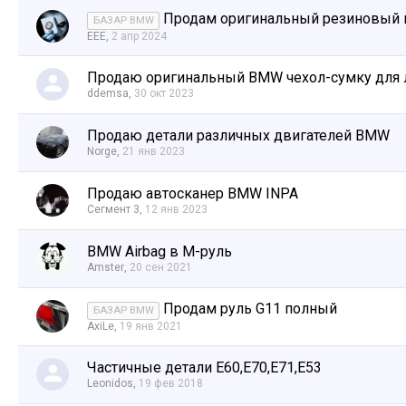
Продам оригинальный резиновый 
БАЗАР BMW
EEE
,
2 апр 2024
Продаю оригинальный BMW чехол-сумку для 
ddemsa
,
30 окт 2023
Продаю детали различных двигателей BMW
Norge
,
21 янв 2023
Продаю автосканер BMW INPA
Сегмент 3
,
12 янв 2023
BMW Airbag в М-руль
Amster
,
20 сен 2021
Продам руль G11 полный
БАЗАР BMW
AxiLe
,
19 янв 2021
Частичные детали E60,E70,E71,E53
Leonidos
,
19 фев 2018