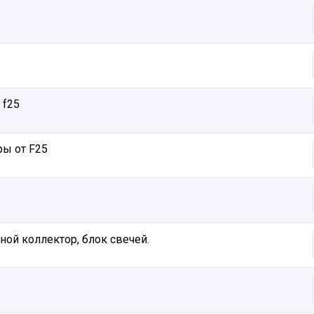
 f25
ы от F25
ой коллектор, блок свечей.