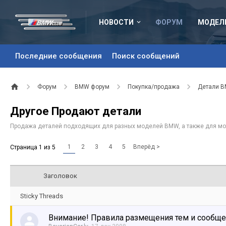
НОВОСТИ
ФОРУМ
МОДЕЛ
Последние сообщения
Поиск сообщений
Форум
BMW форум
Покупка/продажа
Детали 
Другое Продают детали
Продажа деталей подходящих для разных моделей BMW, а также для мо
1
2
3
4
5
Вперёд >
Страница 1 из 5
Заголовок
Sticky Threads
Внимание! Правила размещения тем и сообщ