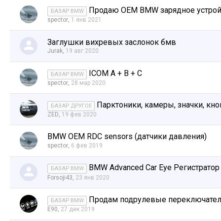
Продаю OEM BMW зарядное устрой
БАЗАР BMW
spector
,
1 янв 2021
Заглушки вихревых заслонок бмв
Jurak
,
19 авг 2020
ICOM A + B + C
БАЗАР BMW
spector
,
28 мар 2020
Парктоники, камеры, значки, кн
БАЗАР ДРУГОЕ
ZED
,
19 фев 2020
BMW OEM RDC sensors (датчики давления)
spector
,
6 фев 2019
BMW Advanced Car Eye Регистратор
БАЗАР BMW
Forsoji43
,
23 янв 2020
Продам подрулевые переключател
БАЗАР BMW
E90
,
27 дек 2019