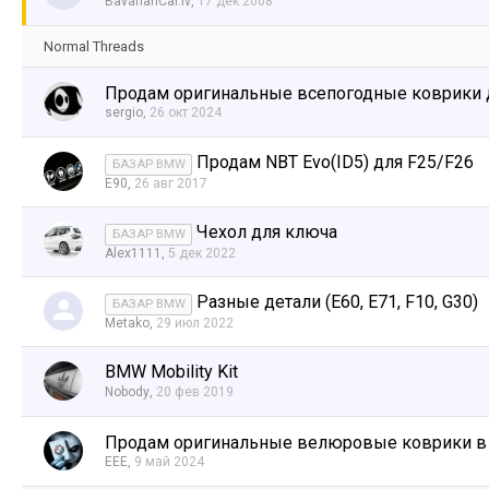
BavarianCar.lv
,
17 дек 2008
Normal Threads
Продам оригинальныe всепогодные коврики 
sergio
,
26 окт 2024
Продам NBT Evo(ID5) для F25/F26
БАЗАР BMW
E90
,
26 авг 2017
Чехол для ключа
БАЗАР BMW
Alex1111
,
5 дек 2022
Разные детали (E60, E71, F10, G30)
БАЗАР BMW
Metako
,
29 июл 2022
BMW Mobility Kit
Nobody
,
20 фев 2019
Продам оригинальныe велюровые коврики в
EEE
,
9 май 2024