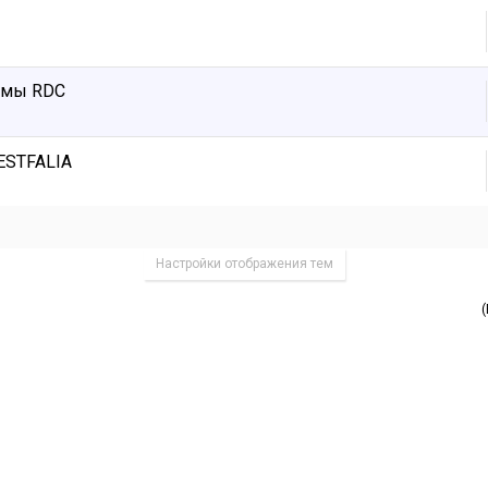
емы RDC
STFALIA
Настройки отображения тем