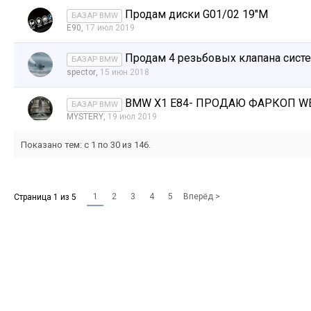
Продам диски G01/02 19"М
БАЗАР BMW
E90
,
17 июл 2019
Продам 4 резьбовых клапана сист
БАЗАР BMW
spector
,
15 июн 2018
BMW X1 E84- ПРОДАЮ ФАРКОП WE
БАЗАР BMW
MYSTERY
,
19 июл 2019
Показано тем: с 1 по 30 из 146.
1
2
3
4
5
Вперёд >
Страница 1 из 5