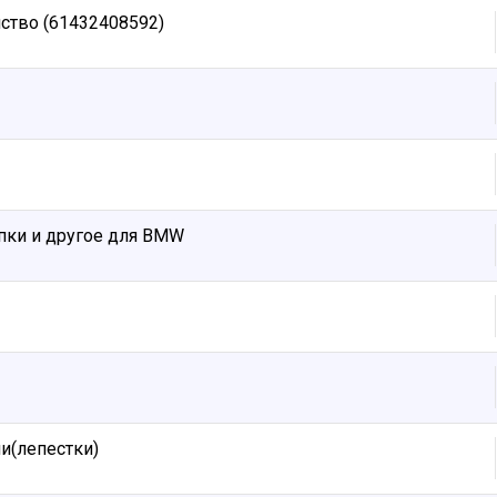
ство (61432408592)
опки и другое для BMW
и(лепестки)