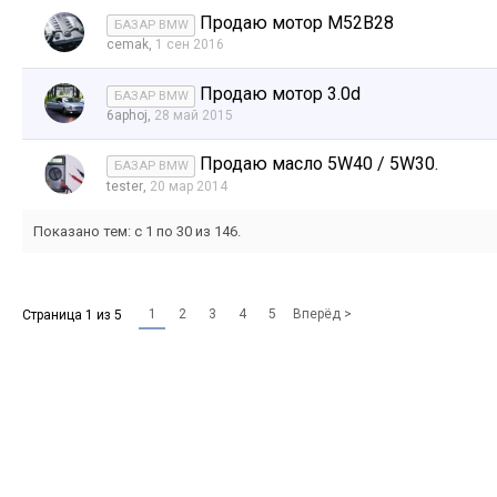
Продаю мотор М52В28
БАЗАР BMW
cemak
,
1 сен 2016
Продаю мотор 3.0d
БАЗАР BMW
6aphoj
,
28 май 2015
Продаю масло 5W40 / 5W30.
БАЗАР BMW
tester
,
20 мар 2014
Показано тем: с 1 по 30 из 146.
1
2
3
4
5
Вперёд >
Страница 1 из 5