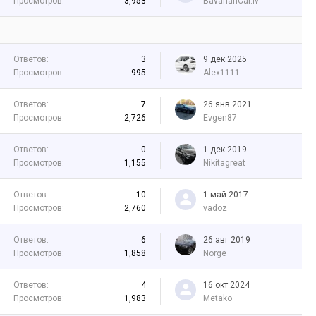
Просмотров:
3,953
BavarianCar.lv
Ответов:
3
9 дек 2025
Просмотров:
995
Alex1111
Ответов:
7
26 янв 2021
Просмотров:
2,726
Evgen87
Ответов:
0
1 дек 2019
Просмотров:
1,155
Nikitagreat
Ответов:
10
1 май 2017
Просмотров:
2,760
vadoz
Ответов:
6
26 авг 2019
Просмотров:
1,858
Norge
Ответов:
4
16 окт 2024
Просмотров:
1,983
Metako