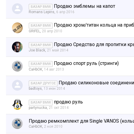
Продаю эмблемы на капот
БАЗАР BMW
Romans Lepins
,
6 апр 2016
Продаю хром/титан кольца на при
БАЗАР BMW
GRIFEL
,
20 апр 2010
Продаю Средство для пропитки к
БАЗАР BMW
Joe Black
,
21 май 2014
Продаю спорт руль (стринги)
БАЗАР BMW
CaHbOK
,
14 авг 2013
Продаю силиконовые соединения
БАЗАР ДРУГОЕ
badtoys
,
13 июн 2014
продаю руль
БАЗАР BMW
partynucka
,
21 окт 2014
Продаю ремкомплект для Single VANOS (коль
CaHbOK
,
2 ноя 2010