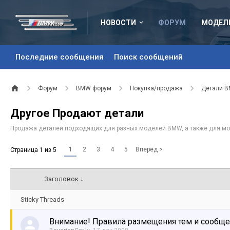
НОВОСТИ
ФОРУМ
МОДЕЛ
Последние сообщения
Поиск сообщений
Форум
BMW форум
Покупка/продажа
Детали 
Другое Продают детали
Продажа деталей подходящих для разных моделей BMW, а также для мо
1
2
3
4
5
Вперёд >
Страница 1 из 5
Заголовок ↓
Sticky Threads
Внимание! Правила размещения тем и сообщ