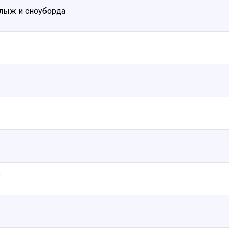
лыж и сноуборда
6