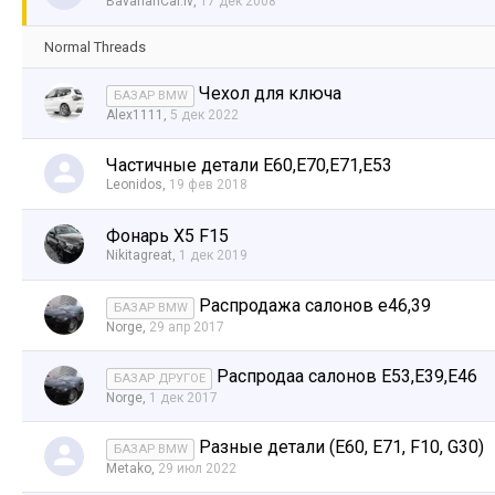
BavarianCar.lv
,
17 дек 2008
Normal Threads
Чехол для ключа
БАЗАР BMW
Alex1111
,
5 дек 2022
Частичные детали E60,E70,E71,E53
Leonidos
,
19 фев 2018
Фонарь X5 F15
Nikitagreat
,
1 дек 2019
Распродажа салонов е46,39
БАЗАР BMW
Norge
,
29 апр 2017
Распродаа салонов Е53,Е39,Е46
БАЗАР ДРУГОЕ
Norge
,
1 дек 2017
Разные детали (E60, E71, F10, G30)
БАЗАР BMW
Metako
,
29 июл 2022