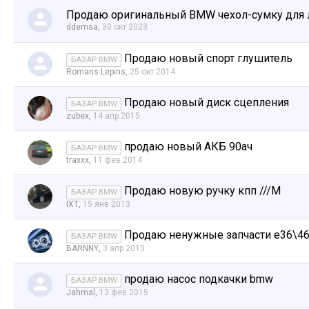
Продаю оригинальный BMW чехол-сумку для 
ddemsa
,
30 окт 2023
Продаю новый спорт глушитель
БАЗАР BMW
Romans Lepins
,
25 окт 2014
Продаю новый диск сцепления
БАЗАР BMW
zubex
,
14 апр 2015
продаю новый АКБ 90ач
БАЗАР BMW
traxxx
,
11 фев 2014
Продаю новую ручку кпп ///М
БАЗАР BMW
IXT
,
15 янв 2013
Продаю ненужные запчасти е36\4
БАЗАР BMW
BARNNY
,
3 апр 2013
продаю насос подкачки bmw
БАЗАР BMW
Jahmal
,
13 фев 2015