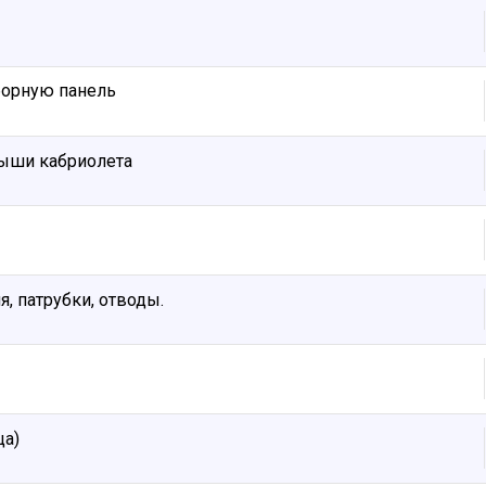
борную панель
рыши кабриолета
, патрубки, отводы.
ца)