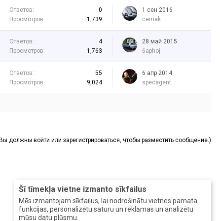
Ответов:
0
1 сен 2016
Просмотров:
1,739
cemak
Ответов:
4
28 май 2015
Просмотров:
1,763
6aphoj
Ответов:
55
6 апр 2014
Просмотров:
9,024
specagent
(Вы должны войти или зарегистрироваться, чтобы разместить сообщение.)
Šī tīmekļa vietne izmanto sīkfailus
Mēs izmantojam sīkfailus, lai nodrošinātu vietnes pamata
funkcijas, personalizētu saturu un reklāmas un analizētu
mūsu datu plūsmu.