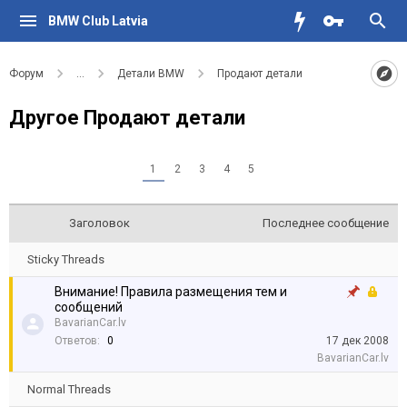
BMW Club Latvia
Форум
...
Детали BMW
Продают детали
Другое Продают детали
1
2
3
4
5
Заголовок
Последнее сообщение
Sticky Threads
Внимание! Правила размещения тем и
сообщений
BavarianCar.lv
Ответов:
0
17 дек 2008
BavarianCar.lv
Normal Threads