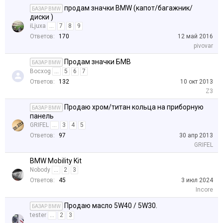
продам значки BMW (капот/багажник/
БАЗАР BMW
диски )
iLjuxa
...
7
8
9
Ответов:
170
12 май 2016
pivovar
Продам значки БМВ
БАЗАР BMW
Bocxog
...
5
6
7
Ответов:
132
10 окт 2013
Z3
Продаю хром/титан кольца на приборную
БАЗАР BMW
панель
GRIFEL
...
3
4
5
Ответов:
97
30 апр 2013
GRIFEL
BMW Mobility Kit
Nobody
...
2
3
Ответов:
45
3 июл 2024
Incore
Продаю масло 5W40 / 5W30.
БАЗАР BMW
tester
...
2
3