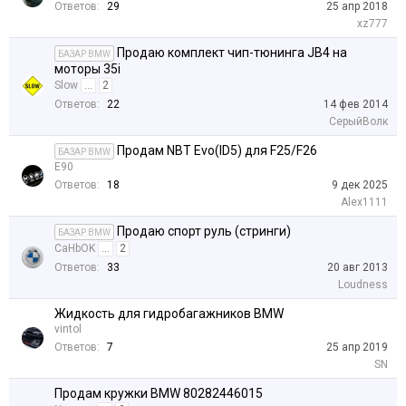
Ответов:
29
25 апр 2018
xz777
Продаю комплект чип-тюнинга JB4 на
БАЗАР BMW
моторы 35i
Slow
...
2
Ответов:
22
14 фев 2014
СерыйВолк
Продам NBT Evo(ID5) для F25/F26
БАЗАР BMW
E90
Ответов:
18
9 дек 2025
Alex1111
Продаю спорт руль (стринги)
БАЗАР BMW
CaHbOK
...
2
Ответов:
33
20 авг 2013
Loudness
Жидкость для гидробагажников BMW
vintol
Ответов:
7
25 апр 2019
SN
Продам кружки BMW 80282446015