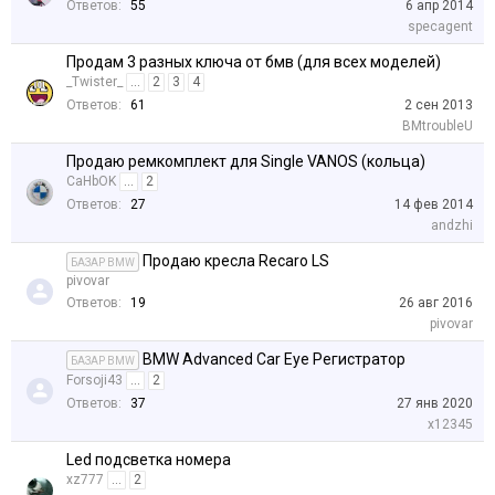
Ответов:
55
6 апр 2014
specagent
Продам 3 разных ключа от бмв (для всех моделей)
_Twister_
...
2
3
4
Ответов:
61
2 сен 2013
BMtroubleU
Продаю ремкомплект для Single VANOS (кольца)
CaHbOK
...
2
Ответов:
27
14 фев 2014
аndzhi
Продаю кресла Recaro LS
БАЗАР BMW
pivovar
Ответов:
19
26 авг 2016
pivovar
BMW Advanced Car Eye Регистратор
БАЗАР BMW
Forsoji43
...
2
Ответов:
37
27 янв 2020
x12345
Led подсветка номера
xz777
...
2