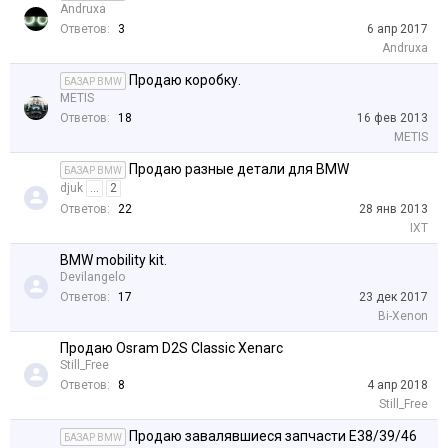
Andruxa
Ответов:
3
6 апр 2017
Andruxa
Продаю коробку.
БАЗАР BMW
METIS
Ответов:
18
16 фев 2013
METIS
Продаю разные детали для BMW
БАЗАР BMW
djuk
...
2
Ответов:
22
28 янв 2013
IXT
BMW mobility kit.
Devilangelo
Ответов:
17
23 дек 2017
Bi-Xenon
Продаю Osram D2S Classic Xenarc
Still_Free
Ответов:
8
4 апр 2018
Still_Free
Продаю завалявшиеся запчасти Е38/39/46
БАЗАР BMW