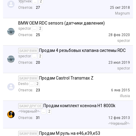
Уругнек
...
2
Ответов:
27
25 окт 2018
Magnum
BMW OEM RDC sensors (датчики давления)
spector
...
2
Ответов:
25
28 фев 2020
spector
Продам 4 резьбовых клапана системы RDC
БАЗАР BMW
spector
...
2
Ответов:
20
23 июл 2019
spector
Продам Castrol Transmax Z
БАЗАР BMW
Desto
...
2
Ответов:
23
6 янв 2015
illusia
Продам комплект ксенона H1 8000k
БАЗАР ДРУГОЕ
-=НервныЙ=-
...
2
Ответов:
31
12 фев 2013
-=НервныЙ=-
Продам M руль на e46,e39,e53
БАЗАР BMW