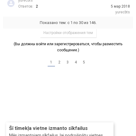
yurecbts
Ответов:
2
5 мар 2018
yurecbts
Показано тем: с 1 по 30 из 146.
Настройки отображения тем
(Вы должны войти или зарегистрироваться, чтобы разместить
сообщение.)
1
2
3
4
5
Šī tīmekļa vietne izmanto sīkfailus
Mēs izmantojam sīkfailus, lai nodrošinātu vietnes