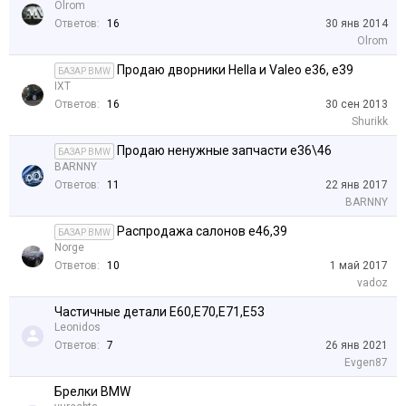
Olrom
Ответов:
16
30 янв 2014
Olrom
Продаю дворники Hella и Valeo e36, e39
БАЗАР BMW
IXT
Ответов:
16
30 сен 2013
Shurikk
Продаю ненужные запчасти е36\46
БАЗАР BMW
BARNNY
Ответов:
11
22 янв 2017
BARNNY
Распродажа салонов е46,39
БАЗАР BMW
Norge
Ответов:
10
1 май 2017
vadoz
Частичные детали E60,E70,E71,E53
Leonidos
Ответов:
7
26 янв 2021
Evgen87
Брелки BMW