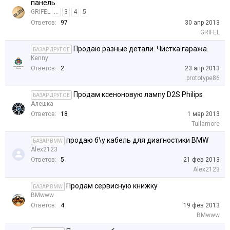
панель
GRIFEL
...
3
4
5
Ответов:
97
30 апр 2013
GRIFEL
Продаю разные детали. Чистка гаража.
БАЗАР ДРУГОЕ
Kenny
Ответов:
2
23 апр 2013
prototype86
Продам ксеноновую лампу D2S Philips
БАЗАР ДРУГОЕ
Алешка
Ответов:
18
1 мар 2013
Tullamore
продаю б\у кабель для диагностики BMW
БАЗАР BMW
Alex2123
Ответов:
5
21 фев 2013
Alex2123
Продам сервисную книжку
БАЗАР BMW
BMwww
Ответов:
4
19 фев 2013
BMwww