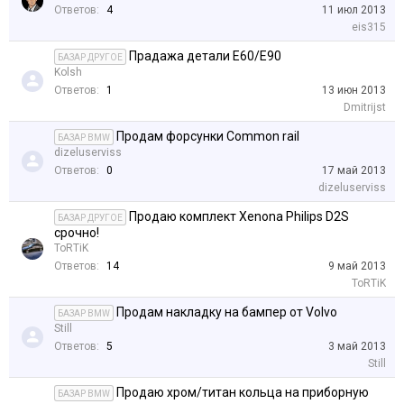
Ответов:
4
11 июл 2013
eis315
Прадажа детали Е60/Е90
БАЗАР ДРУГОЕ
Kolsh
Ответов:
1
13 июн 2013
Dmitrijst
Продам форсунки Common rail
БАЗАР BMW
dizeluserviss
Ответов:
0
17 май 2013
dizeluserviss
Продаю комплект Xenona Philips D2S
БАЗАР ДРУГОЕ
срочно!
ToRTiK
Ответов:
14
9 май 2013
ToRTiK
Продам накладку на бампер от Volvo
БАЗАР BMW
Still
Ответов:
5
3 май 2013
Still
Продаю хром/титан кольца на приборную
БАЗАР BMW