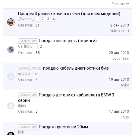
Paparazzy
Продам 3 разных ключа от бмв (для всех моделей)
_Twister_
...
2
3
4
Ответов:
61
2 сен 2013
BMtroubleU
Продаю спорт руль (стринги)
БАЗАР BMW
CaHbOK
...
2
Ответов:
33
20 авг 2013
Loudness
продаю кабель диагностики бмв
БАЗАР ДРУГОЕ
endorphine
Ответов:
4
19 авг 2013
ASko
Продаю детали от кабриолета BMW 3
БАЗАР BMW
серии
ilgus
Ответов:
0
17 авг 2013
ilgus
Продам проставки 20мм
БАЗАР BMW
bck