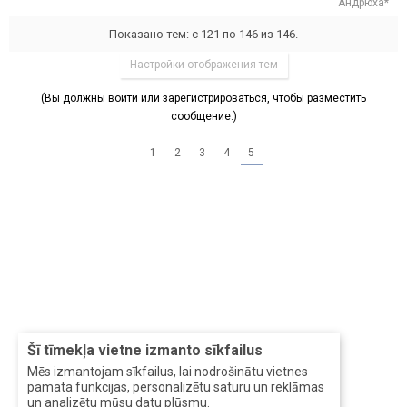
Андрюха*
Показано тем: с 121 по 146 из 146.
Настройки отображения тем
(Вы должны войти или зарегистрироваться, чтобы разместить
сообщение.)
1
2
3
4
5
Šī tīmekļa vietne izmanto sīkfailus
Mēs izmantojam sīkfailus, lai nodrošinātu vietnes
pamata funkcijas, personalizētu saturu un reklāmas
un analizētu mūsu datu plūsmu.