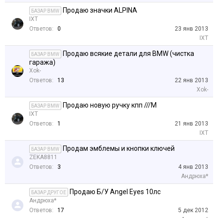
Продаю значки ALPINA
БАЗАР BMW
IXT
Ответов:
0
23 янв 2013
IXT
Продаю всякие детали для BMW (чистка
БАЗАР BMW
гаража)
Xok-
Ответов:
13
22 янв 2013
Xok-
Продаю новую ручку кпп ///М
БАЗАР BMW
IXT
Ответов:
1
21 янв 2013
IXT
Продам эмблемы и кнопки ключей
БАЗАР BMW
ZEKA8811
Ответов:
3
4 янв 2013
Андрюха*
Продаю Б/У Angel Eyes 10лс
БАЗАР ДРУГОЕ
Андрюха*
Ответов:
17
5 дек 2012