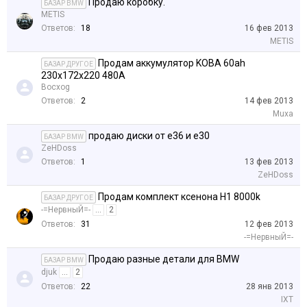
Продаю коробку.
БАЗАР BMW
METIS
Ответов:
18
16 фев 2013
METIS
Продам аккумулятор KOBA 60ah
БАЗАР ДРУГОЕ
230x172x220 480A
Bocxog
Ответов:
2
14 фев 2013
Muxa
продаю диски от е36 и е30
БАЗАР BMW
ZeHDoss
Ответов:
1
13 фев 2013
ZeHDoss
Продам комплект ксенона H1 8000k
БАЗАР ДРУГОЕ
-=НервныЙ=-
...
2
Ответов:
31
12 фев 2013
-=НервныЙ=-
Продаю разные детали для BMW
БАЗАР BMW
djuk
...
2
Ответов:
22
28 янв 2013
IXT