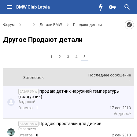
BMW Club Latvia
Форум
...
Детали BMW
Продают детали
Другое Продают детали
1
2
3
4
5
Последнее сообщение
Заголовок
↓
продаю датчик наружней температуры
БАЗАР BMW
(градусник)
Андрюха*
Ответов:
1
17 сен 2013
Андрюха*
Продаю проставки для дисков
БАЗАР BMW
Paparazzy
Ответов:
8
2 сен 2013