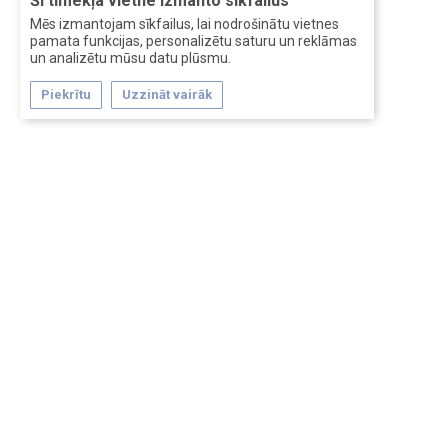
Šī tīmekļa vietne izmanto sīkfailus
Mēs izmantojam sīkfailus, lai nodrošinātu vietnes
pamata funkcijas, personalizētu saturu un reklāmas
un analizētu mūsu datu plūsmu.
Piekrītu
Uzzināt vairāk