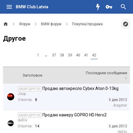
BMW Club Latvia
Форум
BMW форум
Покупка/продажа
Другое
1
←
37
38
39
40
41
42
Последнее сообщение
Заголовок
↓
Продаю автокресло Cybex Aton 0-13kg
БАЗАР ДРУГОЕ
Joop
Ответов:
8
3 дек 2012
dragster
Продаю камеру GOPRO HD Hero2
БАЗАР ДРУГОЕ
dell-lv
Ответов:
14
3 дек 2012
dell-lv