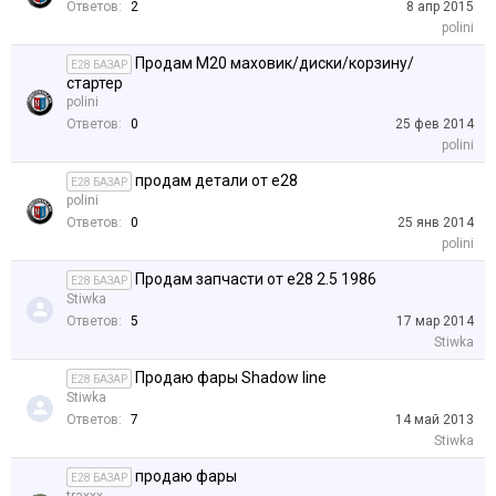
Ответов:
2
8 апр 2015
polini
Продам M20 маховик/диски/корзину/
E28 БАЗАР
стартер
polini
Ответов:
0
25 фев 2014
polini
продам детали от е28
E28 БАЗАР
polini
Ответов:
0
25 янв 2014
polini
Продам запчасти от е28 2.5 1986
E28 БАЗАР
Stiwka
Ответов:
5
17 мар 2014
Stiwka
Продаю фары Shadow line
E28 БАЗАР
Stiwka
Ответов:
7
14 май 2013
Stiwka
продаю фары
E28 БАЗАР