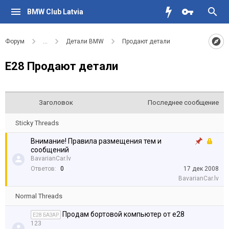
BMW Club Latvia
Форум
...
Детали BMW
Продают детали
Е28 Продают детали
Заголовок
Последнее сообщение
Sticky Threads
Внимание! Правила размещения тем и
сообщений
BavarianCar.lv
Ответов:
0
17 дек 2008
BavarianCar.lv
Normal Threads
Продам бортовой компьютер от е28
E28 БАЗАР
123