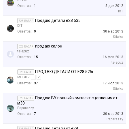
traxxx
Ответов:
1
5 дек 2012
IXT
Продаю детали е28 535
E28 БАЗАР
IXT
Ответов:
9
30 мар 2013
Stiwka
продаю салон
E28 БАЗАР
telepuz
Ответов:
15
16 фев 2013
telepuz
ПРОДАЮ ДЕТАЛИ ОТ Е28 525i
E28 БАЗАР
MOBILZ
...
2
Ответов:
37
17 июл 2013
Stiwka
Продаю БУ полный комплект сцепления от
E28 БАЗАР
м30
Paparazzy
Ответов:
7
30 мар 2013
Paparazzy
Продаю детали от e28
E28 БАЗАР