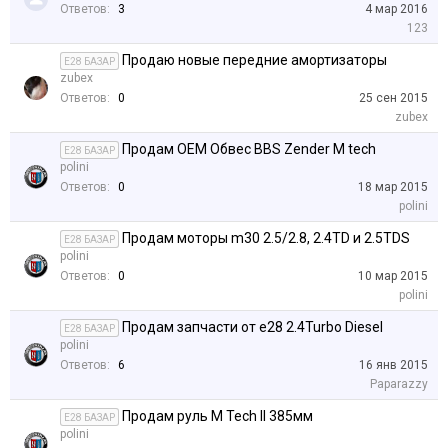
Ответов:
3
4 мар 2016
123
Продаю новые передние амортизаторы
E28 БАЗАР
zubex
Ответов:
0
25 сен 2015
zubex
Продам OEM Обвес BBS Zender M tech
E28 БАЗАР
polini
Ответов:
0
18 мар 2015
polini
Продам моторы m30 2.5/2.8, 2.4TD и 2.5TDS
E28 БАЗАР
polini
Ответов:
0
10 мар 2015
polini
Продам запчасти от е28 2.4Turbo Diesel
E28 БАЗАР
polini
Ответов:
6
16 янв 2015
Paparazzy
Продам руль M Tech II 385мм
E28 БАЗАР
polini