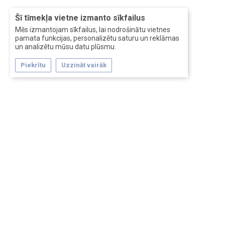
Šī tīmekļa vietne izmanto sīkfailus
Mēs izmantojam sīkfailus, lai nodrošinātu vietnes
pamata funkcijas, personalizētu saturu un reklāmas
un analizētu mūsu datu plūsmu.
Piekrītu
Uzzināt vairāk
Forum software by XenForo™
Перевод:
XF-Russia.ru
Сделано в
Entrypoint