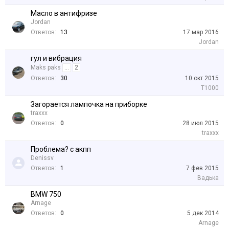
Масло в антифризе
Jordan
Ответов:
13
17 мар 2016
Jordan
гул и вибрация
Maks paks
...
2
Ответов:
30
10 окт 2015
Т1000
Загорается лампочка на приборке
traxxx
Ответов:
0
28 июл 2015
traxxx
Проблема? с акпп
Denissv
Ответов:
1
7 фев 2015
Вадька
BMW 750
Arnage
Ответов:
0
5 дек 2014
Arnage