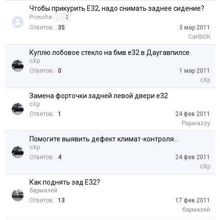
Чтобы прикурить Е32, надо снимать заднее сидение?
Prosche
...
2
Ответов:
35
3 мар 2011
CaHbOK
Куплю лобовое стекло на бмв е32 в Даугавпилсе.
cXp
Ответов:
0
1 мар 2011
cXp
Замена форточки задней левой двери е32
cXp
Ответов:
1
24 фев 2011
Paparazzy
Помогите выявить дефект климат-контроля...
cXp
Ответов:
4
24 фев 2011
cXp
Как поднять зад Е32?
бармалей
Ответов:
13
17 фев 2011
бармалей