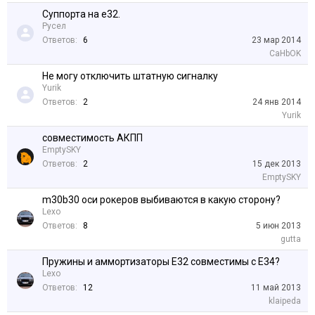
Суппорта на е32.
Русел
Ответов:
6
23 мар 2014
CaHbOK
Не могу отключить штатную сигналку
Yurik
Ответов:
2
24 янв 2014
Yurik
совместимость АКПП
EmptySKY
Ответов:
2
15 дек 2013
EmptySKY
m30b30 оси рокеров выбиваются в какую сторону?
Lexo
Ответов:
8
5 июн 2013
gutta
Пружины и аммортизаторы Е32 совместимы с Е34?
Lexo
Ответов:
12
11 май 2013
klaipeda