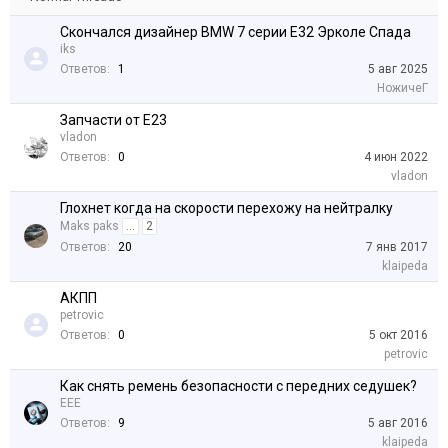
Скончался дизайнер BMW 7 серии E32 Эрколе Спада
iks
Ответов:
1
5 авг 2025
НожичеГ
Запчасти от E23
vladon
Ответов:
0
4 июн 2022
vladon
Глохнет когда на скорости перехожу на нейтралку
Maks paks
...
2
Ответов:
20
7 янв 2017
klaipeda
АКПП
petrovic
Ответов:
0
5 окт 2016
petrovic
Как снять ремень безопасности с передних седушек?
EEE
Ответов:
9
5 авг 2016
klaipeda