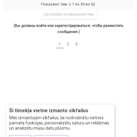
Показано тем: с 1 по 30 из 62.
Настройки отображения тем
(Вы должны войти или зарегистрироваться, чтобы разместить
сообщение.)
1
2
3
Šī tīmekļa vietne izmanto sīkfailus
Mēs izmantojam sīkfailus, lai nodrošinātu vietnes
pamata funkcijas, personalizētu saturu un reklāmas
un analizētu mūsu datu plūsmu.