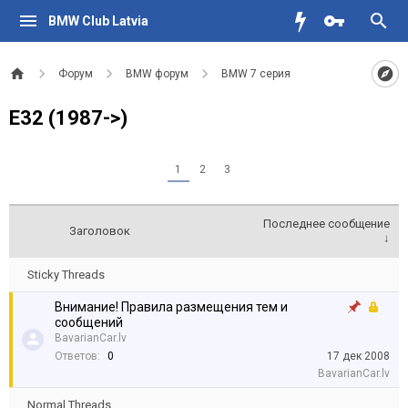
BMW Club Latvia
Форум
BMW форум
BMW 7 серия
E32 (1987->)
1
2
3
Последнее сообщение
Заголовок
↓
Sticky Threads
Внимание! Правила размещения тем и
сообщений
BavarianCar.lv
Ответов:
0
17 дек 2008
BavarianCar.lv
Normal Threads