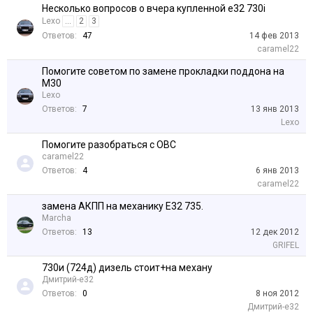
Несколько вопросов о вчера купленной e32 730i
Lexo
...
2
3
Ответов:
47
14 фев 2013
caramel22
Помогите советом по замене прокладки поддона на
М30
Lexo
Ответов:
7
13 янв 2013
Lexo
Помогите разобраться с OBC
caramel22
Ответов:
4
6 янв 2013
caramel22
замена АКПП на механику Е32 735.
Marcha
Ответов:
13
12 дек 2012
GRIFEL
730и (724д) дизель стоит+на механу
Дмитрий-е32
Ответов:
0
8 ноя 2012
Дмитрий-е32