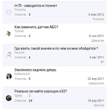
m70 - заводится и глохнет
Prosche
Ответов:
3
6 июн 2012
Prosche
Как заменить датчик АБС?
Tunnel.
Ответов:
3
8 сен 2011
Димасик
Где взять такой значёк и по чём он мне обойдётся ?
Hazard
Ответов:
6
3 авг 2011
BF
Заклинило заднюю дверь
kabanovich
Ответов:
0
22 апр 2011
kabanovich
Реально ли найти хорошую е32?
Sgrey
...
2
Ответов:
24
18 апр 2011
Marcha