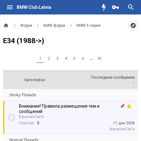
BMW Club Latvia
Форум
BMW форум
BMW 5 серия
E34 (1988->)
1
2
3
4
5
6
→
41
Последнее сообщение
Заголовок
↓
Sticky Threads
Внимание! Правила размещения тем и
сообщений
BavarianCar.lv
Ответов:
0
17 дек 2008
BavarianCar.lv
Normal Threads