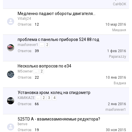
CaHbOK
Медленно падают обороты двигателя...
Vitalij24
Ответов:
12
10 мар 2016
Мишаня
проблема с панелью приборов 524 88 год
maxforever1
...
2
Ответов:
39
1 фев 2016
Paparazzy
Несколько вопросов по е34
M5owner
...
2
Ответов:
22
10 янв 2016
Вадька
Установка хром. колец на спидометр
KAMIKAZE
...
2
3
4
Ответов:
66
2 янв 2016
maxforever1
525TD A - взаимозаменяемые редуктора?
benve
Ответов:
19
30 ноя 2015