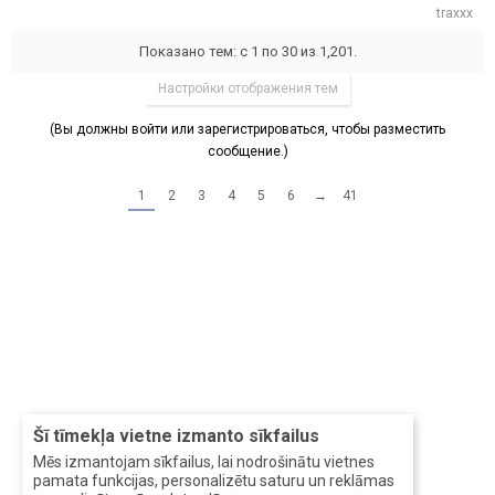
traxxx
Показано тем: с 1 по 30 из 1,201.
Настройки отображения тем
(Вы должны войти или зарегистрироваться, чтобы разместить
сообщение.)
1
2
3
4
5
6
→
41
Šī tīmekļa vietne izmanto sīkfailus
Mēs izmantojam sīkfailus, lai nodrošinātu vietnes
pamata funkcijas, personalizētu saturu un reklāmas