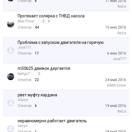
Ответов:
6
17 июн 2016
AxiLe
Протекает солярка с ТНВД насоса
Max Povar
...
2
3
Ответов:
44
15 июн 2016
AxiLe
Проблема с запуском двигателя на горячую.
Jura777
Ответов:
17
6 июн 2016
Jura777
m50b25 движок дергается.
baHguT
...
2
Ответов:
22
24 май 2016
BMW Driver
рвет муфту кардана
Glaser
Ответов:
6
19 май 2016
AxiLe
неравномерно работает двигатель
eazye
Ответов:
1
18 май 2016