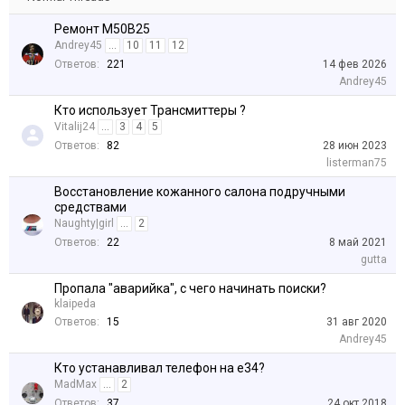
Ремонт M50B25
Andrey45
...
10
11
12
Ответов:
221
14 фев 2026
Andrey45
Кто использует Трансмиттеры ?
Vitalij24
...
3
4
5
Ответов:
82
28 июн 2023
listerman75
Восстановление кожанного салона подручными
средствами
Naughty|girl
...
2
Ответов:
22
8 май 2021
gutta
Пропала "аварийка", с чего начинать поиски?
klaipeda
Ответов:
15
31 авг 2020
Andrey45
Кто устанавливал телефон на е34?
MadMax
...
2
Ответов:
37
24 окт 2018