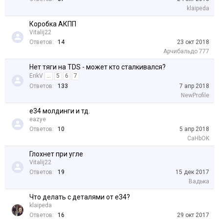
klaipeda
Коробка АКПП
Vitalij22
Ответов:
14
23 окт 2018
Арчибальдо 777
Нет тяги на TDS - может кто сталкивался?
ErikV
...
5
6
7
Ответов:
133
7 апр 2018
NewProfile
e34 молдинги и тд.
eazye
Ответов:
10
5 апр 2018
CaHbOK
Глохнет при угле
Vitalij22
Ответов:
19
15 дек 2017
Вадька
Что делать с деталями от е34?
klaipeda
Ответов:
16
29 окт 2017