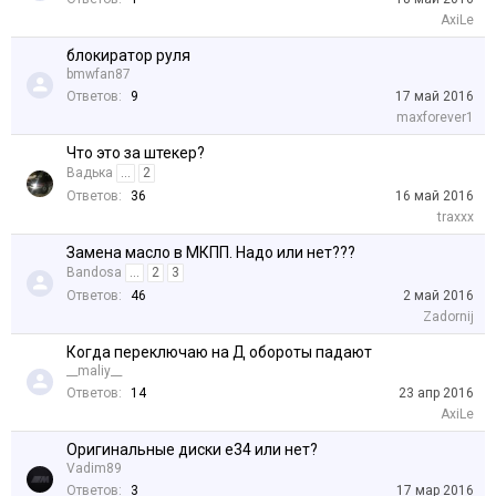
AxiLe
блокиратор руля
bmwfan87
Ответов:
9
17 май 2016
maxforever1
Что это за штекер?
Вадька
...
2
Ответов:
36
16 май 2016
traxxx
Замена масло в МКПП. Надо или нет???
Bandosa
...
2
3
Ответов:
46
2 май 2016
Zadornij
Когда переключаю на Д обороты падают
__maliy__
Ответов:
14
23 апр 2016
AxiLe
Оригинальные диски е34 или нет?
Vadim89
Ответов:
3
17 мар 2016