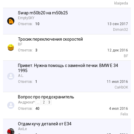
klaipeda
Swap m50b20 на m50b25
EmptySKY
Ответов:
10
13 сен 2017
Dimon32
Тросик переключения скоростей
BF
Ответов:
3
12 дек 2016
BF
Привет. Нужна помощь с заменой печки. BMW E 34
1995
A.L.
Ответов:
1
11 июл 2016
CaHbOK
Вопрос про предохранитель
Андрюха*
...
2
3
Ответов:
40
4 июл 2016
Felix
Отдам кучу деталей от Е34
AxiLe