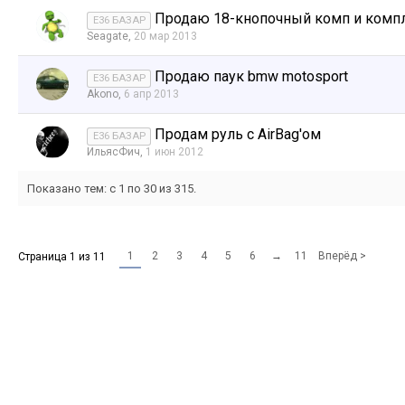
Продаю 18-кнопочный комп и компл
E36 БАЗАР
Seagate
,
20 мар 2013
Продаю паук bmw motosport
E36 БАЗАР
Akono
,
6 апр 2013
Продам руль с AirBag'ом
E36 БАЗАР
ИльясФич
,
1 июн 2012
Показано тем: с 1 по 30 из 315.
1
2
3
4
5
6
→
11
Вперёд >
Страница 1 из 11