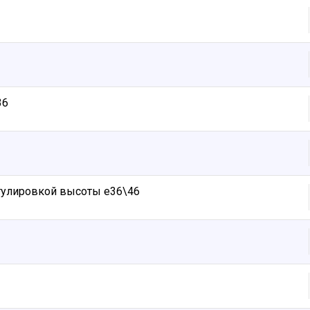
36
гулировкой высоты е36\46