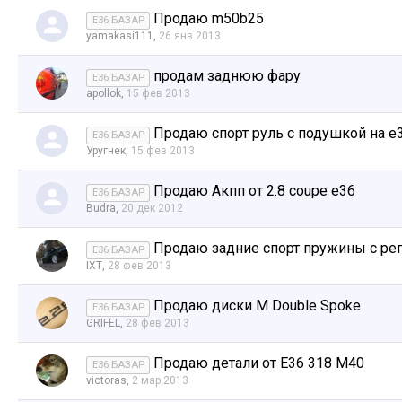
Продаю m50b25
E36 БАЗАР
yamakasi111
,
26 янв 2013
продам заднюю фару
E36 БАЗАР
apollok
,
15 фев 2013
Продаю спорт руль с подушкой на е
E36 БАЗАР
Уругнек
,
15 фев 2013
Продаю Акпп от 2.8 coupe e36
E36 БАЗАР
Budra
,
20 дек 2012
Продаю задние спорт пружины с ре
E36 БАЗАР
IXT
,
28 фев 2013
Продаю диски M Double Spoke
E36 БАЗАР
GRIFEL
,
28 фев 2013
Продаю детали от E36 318 M40
E36 БАЗАР
victoras
,
2 мар 2013