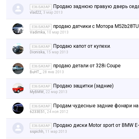
Продаю заднюю правую дверь сед
E36 БАЗАР
vlad22
,
3 мар 2013
продаю датчики с Мотора М52b28TU
E36 БАЗАР
Vadimka
,
10 мар 2013
Продаю капот от купехи.
E36 БАЗАР
Dioniska
,
15 мар 2013
продаю детали от 328i Coupe
E36 БАЗАР
BuHT_
,
28 янв 2013
Продаю защитки (задние)
E36 БАЗАР
MyBMW
,
22 мар 2013
Продам чудесные задние фонари на
E36 БАЗАР
6233E51
,
24 ноя 2012
Продаю диски Motor sport от BMW E
E36 БАЗАР
sspichh
,
11 мар 2013