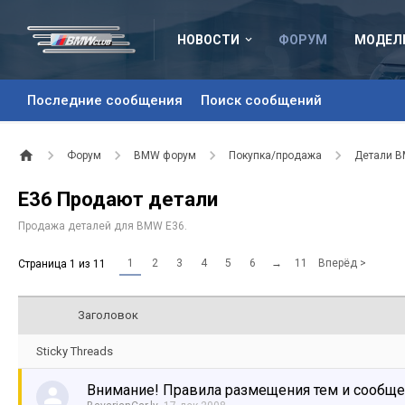
НОВОСТИ
ФОРУМ
МОДЕЛ
Последние сообщения
Поиск сообщений
Форум
BMW форум
Покупка/продажа
Детали 
Е36 Продают детали
Продажа деталей для BMW E36.
1
2
3
4
5
6
→
11
Вперёд >
Страница 1 из 11
Заголовок
Sticky Threads
Внимание! Правила размещения тем и сообщ