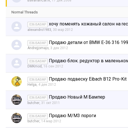
BavarianCar.lv
,
17 дек 2008
Normal Threads
хочу поменять кожаный салон на rec
E36 БАЗАР
alexandro1983
,
30 мар 2012
Продаю детали от BMW E-36 316 19
E36 БАЗАР
Andrejjomajo
,
3 дек 2012
Продаю блок. редуктор в маленьком
E36 БАЗАР
DMKmod
,
16 сен 2012
Продаю подвеску Eibaсh B12 Pro-Kit
E36 БАЗАР
Helga
,
4 дек 2012
Продаю Новый М Бампер
E36 БАЗАР
butcher
,
31 окт 2011
Продаю М/М3 пороги
E36 БАЗАР
butcher
,
14 мар 2012