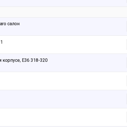
aro салон
91
 корпусе, Е36 318-320