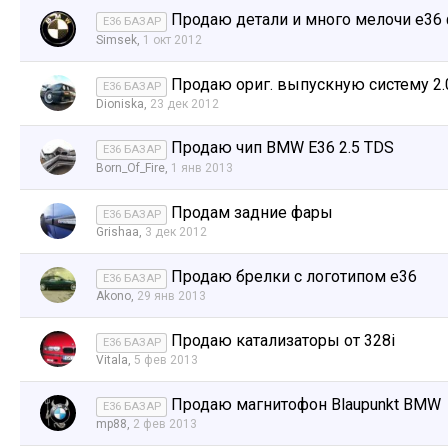
Продаю детали и много мелочи e36
E36 БАЗАР
Simsek
,
1 окт 2012
Продаю ориг. выпускную систему 2.
E36 БАЗАР
Dioniska
,
23 дек 2012
Продаю чип BMW E36 2.5 TDS
E36 БАЗАР
Born_Of_Fire
,
1 янв 2013
Продам задние фары
E36 БАЗАР
Grishaa
,
3 дек 2012
Продаю брелки с логотипом e36
E36 БАЗАР
Akono
,
29 янв 2013
Продаю катализаторы от 328i
E36 БАЗАР
Vitala
,
5 фев 2013
Продаю магнитофон Blaupunkt BMW
E36 БАЗАР
mp88
,
2 фев 2013