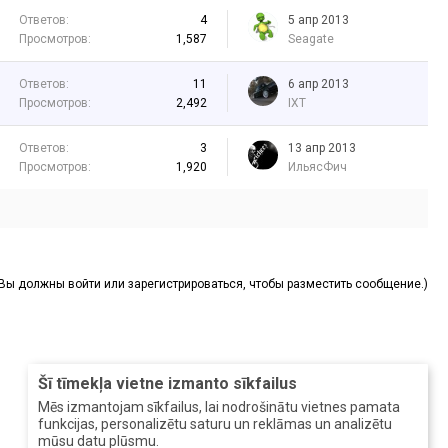
Ответов:
4
5 апр 2013
Просмотров:
1,587
Seagate
Ответов:
11
6 апр 2013
Просмотров:
2,492
IXT
Ответов:
3
13 апр 2013
Просмотров:
1,920
ИльясФич
(Вы должны войти или зарегистрироваться, чтобы разместить сообщение.)
Šī tīmekļa vietne izmanto sīkfailus
Mēs izmantojam sīkfailus, lai nodrošinātu vietnes pamata
funkcijas, personalizētu saturu un reklāmas un analizētu
mūsu datu plūsmu.