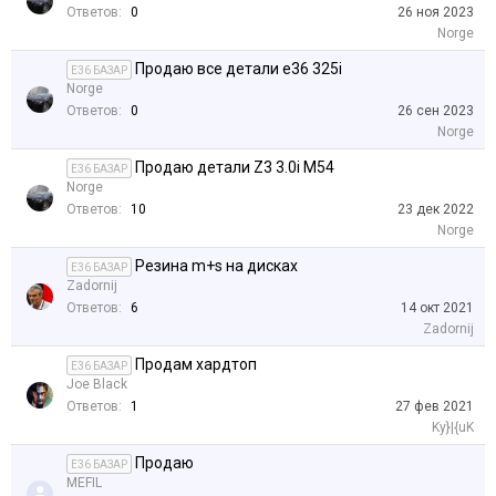
Ответов:
0
26 ноя 2023
Norge
Продаю все детали е36 325i
E36 БАЗАР
Norge
Ответов:
0
26 сен 2023
Norge
Продаю детали Z3 3.0i M54
E36 БАЗАР
Norge
Ответов:
10
23 дек 2022
Norge
Резина m+s на дисках
E36 БАЗАР
Zadornij
Ответов:
6
14 окт 2021
Zadornij
Продам хардтоп
E36 БАЗАР
Joe Black
Ответов:
1
27 фев 2021
Ky}|{uK
Продаю
E36 БАЗАР
MEFIL