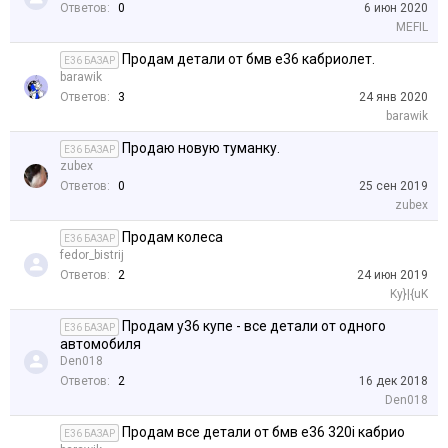
Ответов:
0
6 июн 2020
MEFIL
Продам детали от бмв е36 кабриолет.
E36 БАЗАР
barawik
Ответов:
3
24 янв 2020
barawik
Продаю новую туманку.
E36 БАЗАР
zubex
Ответов:
0
25 сен 2019
zubex
Продам колеса
E36 БАЗАР
fedor_bistrij
Ответов:
2
24 июн 2019
Ky}|{uK
Продам у36 купе - все детали от одного
E36 БАЗАР
автомобиля
Den018
Ответов:
2
16 дек 2018
Den018
Продам все детали от бмв е36 320i кабрио
E36 БАЗАР