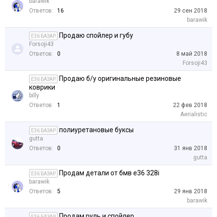
barawik
Ответов:
16
29 сен 2018
barawik
Продаю спойлер и губу
E36 БАЗАР
Forsoji43
Ответов:
0
8 май 2018
Forsoji43
Продаю б/у оригинальные резиновые
E36 БАЗАР
коврики
billy
Ответов:
1
22 фев 2018
Aerialistic
полиуретановые буксы
E36 БАЗАР
gutta
Ответов:
0
31 янв 2018
gutta
Продам детали от бмв е36 328i
E36 БАЗАР
barawik
Ответов:
5
29 янв 2018
barawik
Продам руль и спойлер
E36 БАЗАР