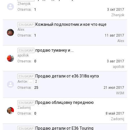
Zhenjok
Ответов:
1
3 окт 2017
Zhenjok
Кожаный подлокотник и кое что еще
E36 БАЗАР
Alex
Ответов:
1
11 авг 2017
Alex
продаю туманку и ...
E36 БАЗАР
apollok
Ответов:
0
3 авг 2017
apollok
Продаю детали от е36 318is купэ
E36 БАЗАР
Антон
...
2
Ответов:
25
21 июл 2017
WSM
Продаю облицовку переднюю
E36 БАЗАР
Zadornij
Ответов:
0
8 май 2017
Zadornij
Продаю детали от Е36 Touring
E36 БАЗАР