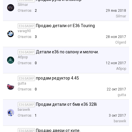
Silmar
Ответов:
2
29 янв 2018
Silmar
Продаю детали от Е36 Touring
E36 БАЗАР
varag90
Ответов:
3
28 ноя 2017
Olgerd
Детали e36 по салону и мелочи.
E36 БАЗАР
Аброр
Ответов:
0
12 ноя 2017
Аброр
продам редуктор 4.45
E36 БАЗАР
gutta
Ответов:
0
22 окт 2017
gutta
Продам детали от бмв е36 328i
E36 БАЗАР
barawik
Ответов:
1
3 окт 2017
barawik
Продаю двери от купе.
E36 БАЗАР