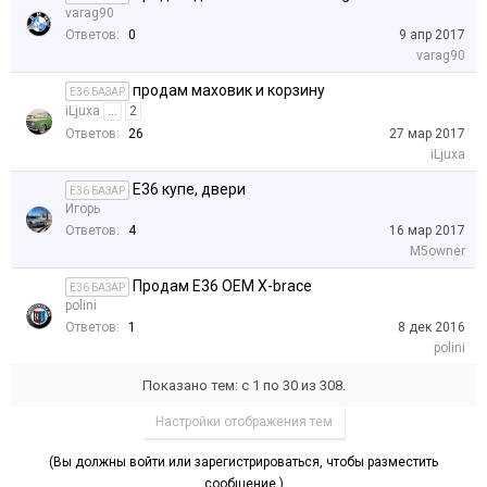
varag90
Ответов:
0
9 апр 2017
varag90
продам маховик и корзину
E36 БАЗАР
iLjuxa
...
2
Ответов:
26
27 мар 2017
iLjuxa
E36 купе, двери
E36 БАЗАР
Игорь
Ответов:
4
16 мар 2017
M5owner
Продам E36 OEM X-brace
E36 БАЗАР
polini
Ответов:
1
8 дек 2016
polini
Показано тем: с 1 по 30 из 308.
Настройки отображения тем
(Вы должны войти или зарегистрироваться, чтобы разместить
сообщение.)