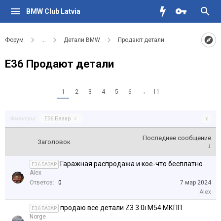
BMW Club Latvia
Форум
...
Детали BMW
Продают детали
Е36 Продают детали
1
2
3
4
5
6
→
11
Фильтры:
E36 Базар
x
x
Последнее сообщение
Заголовок
↓
Гаражная распродажа и кое-что бесплатно
E36 БАЗАР
Alex
Ответов:
0
7 мар 2024
Alex
продаю все детали Z3 3.0i M54 МКПП
E36 БАЗАР
Norge