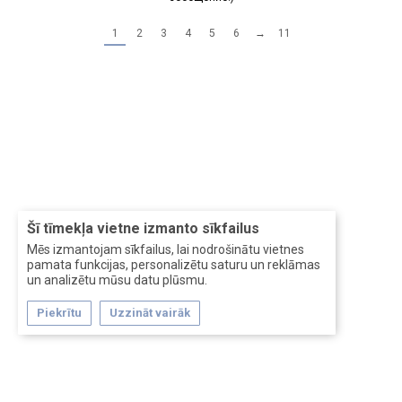
1
2
3
4
5
6
→
11
Šī tīmekļa vietne izmanto sīkfailus
Mēs izmantojam sīkfailus, lai nodrošinātu vietnes
pamata funkcijas, personalizētu saturu un reklāmas
un analizētu mūsu datu plūsmu.
Piekrītu
Uzzināt vairāk