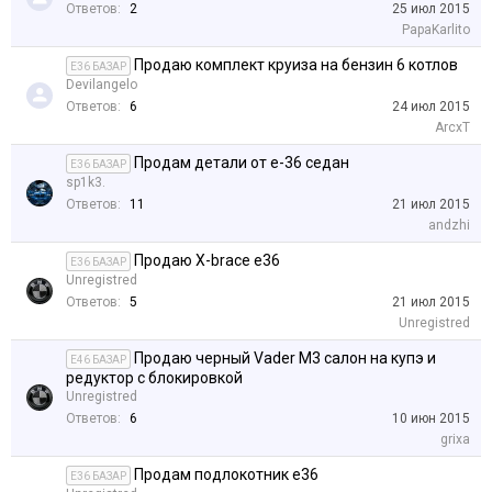
Ответов:
2
25 июл 2015
PapaKarlito
Продаю комплект круиза на бензин 6 котлов
E36 БАЗАР
Devilangelo
Ответов:
6
24 июл 2015
ArcxT
Продам детали от е-36 седан
E36 БАЗАР
sp1k3.
Ответов:
11
21 июл 2015
аndzhi
Продаю X-brace e36
E36 БАЗАР
Unregistred
Ответов:
5
21 июл 2015
Unregistred
Продаю черный Vader M3 салон на купэ и
E46 БАЗАР
редуктор с блокировкой
Unregistred
Ответов:
6
10 июн 2015
grixa
Продам подлокотник е36
E36 БАЗАР