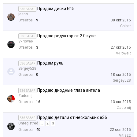
Продам диски R15
E36 БАЗАР
jeano
Ответов:
9
30 окт 2015
Chiper
Продаю редуктор от 2.0 купе
E36 БАЗАР
V-PoweR
Ответов:
3
27 окт 2015
V-PoweR
Продам руль
E36 БАЗАР
Sergey528
Ответов:
0
18 окт 2015
Sergey528
Продаю диодные глаза ангела
E36 БАЗАР
Zadornij
Ответов:
16
13 окт 2015
Zadornij
Продаю детали от нескольких е36
E36 БАЗАР
Unregistred
...
2
3
Ответов:
40
22 сен 2015
Vitjazz