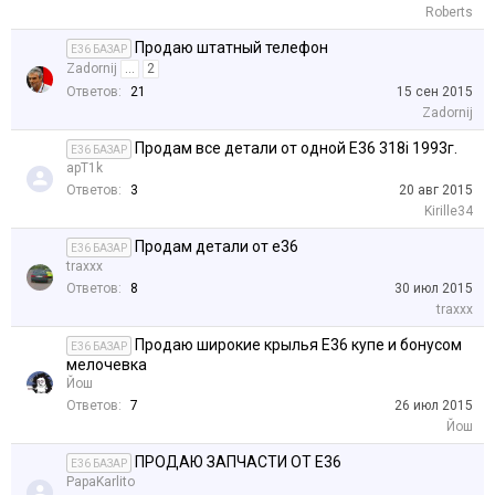
Roberts
Продаю штатный телефон
E36 БАЗАР
Zadornij
...
2
Ответов:
21
15 сен 2015
Zadornij
Продам все детали от одной Е36 318i 1993г.
E36 БАЗАР
apT1k
Ответов:
3
20 авг 2015
Kirille34
Продам детали от е36
E36 БАЗАР
traxxx
Ответов:
8
30 июл 2015
traxxx
Продаю широкие крылья Е36 купе и бонусом
E36 БАЗАР
мелочевка
Йош
Ответов:
7
26 июл 2015
Йош
ПРОДАЮ ЗАПЧАСТИ ОТ Е36
E36 БАЗАР
PapaKarlito