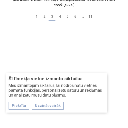
сообщение.)
1
2
3
4
5
6
→
11
Šī tīmekļa vietne izmanto sīkfailus
Mēs izmantojam sīkfailus, lai nodrošinātu vietnes
pamata funkcijas, personalizētu saturu un reklāmas
un analizētu mūsu datu plūsmu.
Piekrītu
Uzzināt vairāk