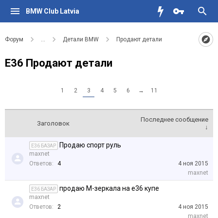
BMW Club Latvia
Форум
...
Детали BMW
Продают детали
Е36 Продают детали
1
2
3
4
5
6
→
11
Последнее сообщение
Заголовок
↓
Продаю спорт руль
E36 БАЗАР
maxnet
Ответов:
4
4 ноя 2015
maxnet
продаю М-зеркала на е36 купе
E36 БАЗАР
maxnet
Ответов:
2
4 ноя 2015
maxnet