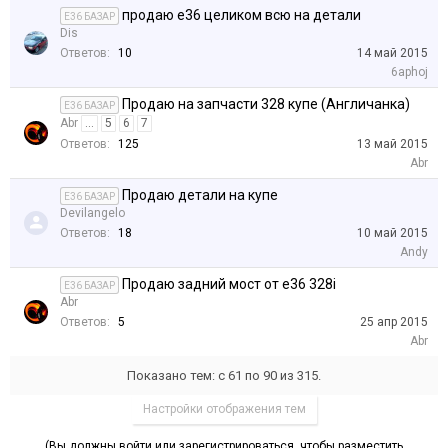
продаю е36 целиком всю на детали
E36 БАЗАР
Dis
Ответов:
10
14 май 2015
6aphoj
Продаю на запчасти 328 купе (Англичанка)
E36 БАЗАР
Abr
...
5
6
7
Ответов:
125
13 май 2015
Abr
Продаю детали на купе
E36 БАЗАР
Devilangelo
Ответов:
18
10 май 2015
Andy
Продаю задний мост от е36 328i
E36 БАЗАР
Abr
Ответов:
5
25 апр 2015
Abr
Показано тем: с 61 по 90 из 315.
Настройки отображения тем
(Вы должны войти или зарегистрироваться, чтобы разместить