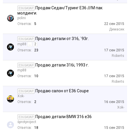
Продам Седан/Туринг E36 ///M пак
E36 БАЗАР
молдинги.
polini
Ответов:
5
22 сен 2015
Димасик
Продаю детали от 316, `93г.
E36 БАЗАР
mp88
...
2
Ответов:
23
17 сен 2015
Roberts
Продаю детали 316i, 1993 г.
E36 БАЗАР
mp88
Ответов:
10
17 сен 2015
Roberts
Продаю салон от E36 Coupe
E36 БАЗАР
Xok-
Ответов:
2
16 сен 2015
Xok-
Продаю детали BMW 316 e36
E36 БАЗАР
šprotproject
Ответов:
18
15 сен 2015