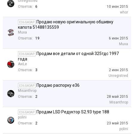
Unregistred
Ответов:
6
10 июн 2015
whor
Продаю новую оригинальную обшивку
E36 БАЗАР
капота 51488135559
Muxa
Ответов:
19
6 июн 2015
Muxa
Продам все детали от одной 325тдс 1997
E36 БАЗАР
года
AxiLe
Ответов:
3
2 июн 2015
Unregistred
Продаю распорку е36
E36 БАЗАР
Misanthrop
Ответов:
2
28 май 2015
Misanthrop
Продам LSD Редуктор S2.93 type 188
E36 БАЗАР
polini
Ответов:
2
23 май 2015
polini