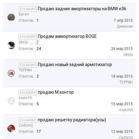
Продаю задние амортизаторы на BMW e36
E36 БАЗАР
Евген
Ответов:
1
7 апр 2015
Димасик
Продам аммортизатор BOGE
E36 БАЗАР
oksla
...
2
Ответов:
24
26 мар 2015
oksla
Продаю новый задний армотизатор
E36 БАЗАР
TEPPAH
Ответов:
2
18 мар 2015
TEPPAH
продаю М контор
E36 БАЗАР
sspichh
Ответов:
5
15 мар 2015
sspichh
продаю решетку радиатора(усы)
E36 БАЗАР
Zadornij
Ответов:
17
12 мар 2015
Zadornij