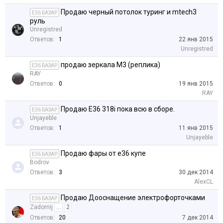
Продаю черный потолок туринг и mtech3
E36 БАЗАР
руль
Unregistred
Ответов:
1
22 янв 2015
Unregistred
продаю зеркала М3 (реплика)
E36 БАЗАР
RAY
Ответов:
0
19 янв 2015
RAY
Продаю E36 318i пока всю в сборе.
E36 БАЗАР
Unjayeble
Ответов:
1
11 янв 2015
Unjayeble
Продаю фары от е36 купе
E36 БАЗАР
Bodrov
Ответов:
3
30 дек 2014
AlexCL
Продаю Дооснащение электрофорточками
E36 БАЗАР
Zadornij
...
2
Ответов:
20
7 дек 2014