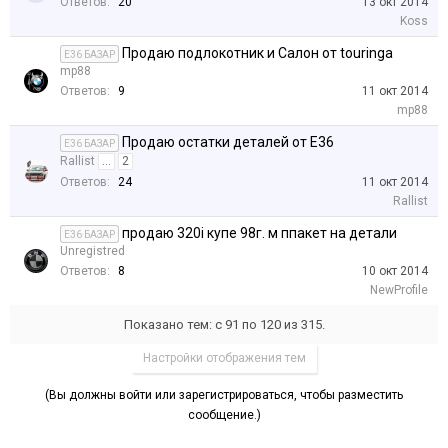
Ответов:
20
13 окт 2014
Koss
Продаю подлокотник и Салон от touringa
E36 БАЗАР
mp88
Ответов:
9
11 окт 2014
mp88
Продаю остатки деталей от Е36
E36 БАЗАР
Rallist
...
2
Ответов:
24
11 окт 2014
Rallist
продаю 320i купе 98г. м ппакет на детали
E36 БАЗАР
Unregistred
Ответов:
8
10 окт 2014
NewProfile
Показано тем: с 91 по 120 из 315.
Настройки отображения тем
(Вы должны войти или зарегистрироваться, чтобы разместить
сообщение.)