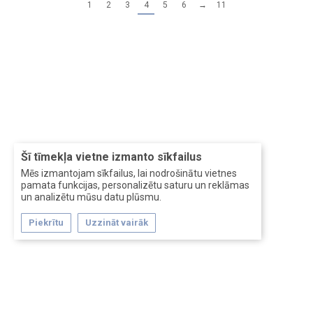
1
2
3
4
5
6
→
11
Šī tīmekļa vietne izmanto sīkfailus
Mēs izmantojam sīkfailus, lai nodrošinātu vietnes
pamata funkcijas, personalizētu saturu un reklāmas
un analizētu mūsu datu plūsmu.
Piekrītu
Uzzināt vairāk