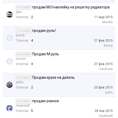
продам М///наклейку на решетку радиатора
E36 БАЗАР
Дан
Ответов:
2
11 мар 2015
Mackie
продаю руль!
E36 БАЗАР
tjomik
Ответов:
4
27 фев 2015
Kenny
Продаю М руль
E36 БАЗАР
sizeon
Ответов:
3
27 фев 2015
hardcore
Продам круиз на дизель
E36 БАЗАР
polini
Ответов:
2
25 фев 2015
polini
продаю разное
E36 БАЗАР
Vladislaff
Ответов:
5
28 янв 2015
Vladislaff