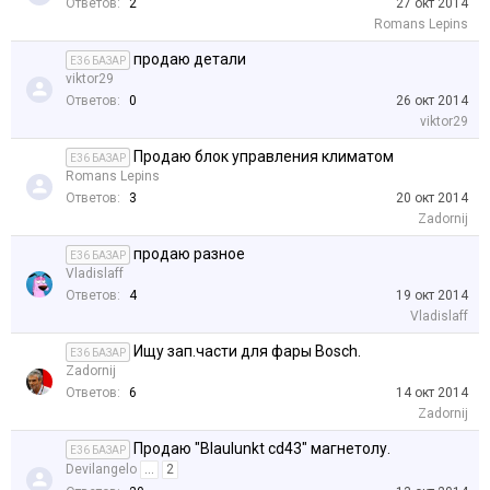
Ответов:
2
27 окт 2014
Romans Lepins
продаю детали
E36 БАЗАР
viktor29
Ответов:
0
26 окт 2014
viktor29
Продаю блок управления климатом
E36 БАЗАР
Romans Lepins
Ответов:
3
20 окт 2014
Zadornij
продаю разное
E36 БАЗАР
Vladislaff
Ответов:
4
19 окт 2014
Vladislaff
Ищу зап.части для фары Bosch.
E36 БАЗАР
Zadornij
Ответов:
6
14 окт 2014
Zadornij
Продаю "Blaulunkt cd43" магнетолу.
E36 БАЗАР
Devilangelo
...
2