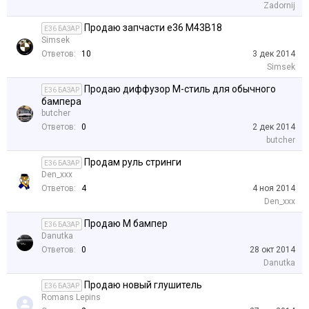
Zadornij
Продаю запчасти e36 M43B18
E36 БАЗАР
Simsek
Ответов:
10
3 дек 2014
Simsek
Продаю диффузор М-стиль для обычного
E36 БАЗАР
бампера
butcher
Ответов:
0
2 дек 2014
butcher
Продам руль стринги
E36 БАЗАР
Den_xxx
Ответов:
4
4 ноя 2014
Den_xxx
Продаю М бампер
E36 БАЗАР
Danutka
Ответов:
0
28 окт 2014
Danutka
Продаю новый глушитель
E36 БАЗАР
Romans Lepins