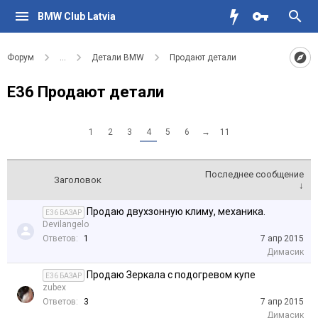
BMW Club Latvia
Форум
...
Детали BMW
Продают детали
Е36 Продают детали
1
2
3
4
5
6
→
11
Последнее сообщение
Заголовок
↓
Продаю двухзонную климу, механика.
E36 БАЗАР
Devilangelo
Ответов:
1
7 апр 2015
Димасик
Продаю Зеркала с подогревом купе
E36 БАЗАР
zubex
Ответов:
3
7 апр 2015
Димасик