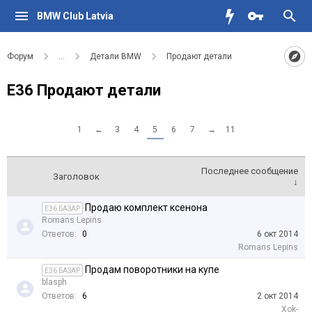
BMW Club Latvia
Форум
...
Детали BMW
Продают детали
Е36 Продают детали
1
←
3
4
5
6
7
→
11
Последнее сообщение
Заголовок
↓
Продаю комплект ксенона
E36 БАЗАР
Romans Lepins
Ответов:
0
6 окт 2014
Romans Lepins
Продам поворотники на купе
E36 БАЗАР
blasph
Ответов:
6
2 окт 2014
Xok-