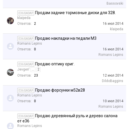
Bassovski
Продам задние тормозные диски для 328.
E36 БАЗАР
klaipeda
Ответов:
2
16 июл 2014
klaipeda
Продаю накладки на педали М3
E36 БАЗАР
Romans Lepins
Ответов:
0
16 июл 2014
Romans Lepins
Продаю оптику ориг.
E36 БАЗАР
Jevgen'
...
2
Ответов:
23
12 июл 2014
DildoBaggins
Продаю форсунки м52в28
E36 БАЗАР
Romans Lepins
Ответов:
0
10 июл 2014
Romans Lepins
Продаю деревянный руль и дерево салона
E36 БАЗАР
от е36
Romans Lepins