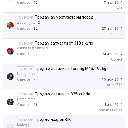
Ответов:
10
8 июл 2014
Abr
Продам аммортизаторы перед
E36 БАЗАР
Zadornij
...
2
Ответов:
32
28 июн 2014
Zadornij
Продам запчасти от 318is купэ
E36 БАЗАР
danny333@inbox.lv
Ответов:
3
24 июн 2014
Collect
Продаю детали от Touring M43, 1996g.
E36 БАЗАР
Unregistred
Ответов:
4
15 июн 2014
drone762
Продаю детали от 325i cabrio
E36 БАЗАР
Unregistred
Ответов:
16
14 июн 2014
Romans Lepins
Продам ноздри ФК
E36 БАЗАР
badtoys