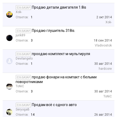
Продаю детали двигателя 1.8is
E36 БАЗАР
Xok-
Ответов:
1
2 окт 2014
Xok-
Продаю глушитель 318is.
E36 БАЗАР
jurik89
Ответов:
3
18 сен 2014
Vladivostok
проодаю комплект м-мультируля
E36 БАЗАР
Devilangelo
Ответов:
1
30 авг 2014
hardcore
продаю фонари на компакт с белыми
E36 БАЗАР
поворотниками
ToNiC
Ответов:
3
30 авг 2014
ToNiC
Продам всё с одного авто
E36 БАЗАР
SeryogaB
Ответов:
14
26 авг 2014