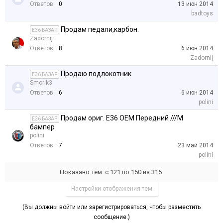
Ответов:
0
13 июн 2014
badtoys
Продам педали,карбон.
E36 БАЗАР
Zadornij
Ответов:
8
6 июн 2014
Zadornij
Продаю подлокотник
E36 БАЗАР
Smorik3
Ответов:
6
6 июн 2014
polini
Продам ориг. E36 OEM Передний ///М
E36 БАЗАР
бампер
polini
Ответов:
7
23 май 2014
polini
Показано тем: с 121 по 150 из 315.
Настройки отображения тем
(Вы должны войти или зарегистрироваться, чтобы разместить
сообщение.)