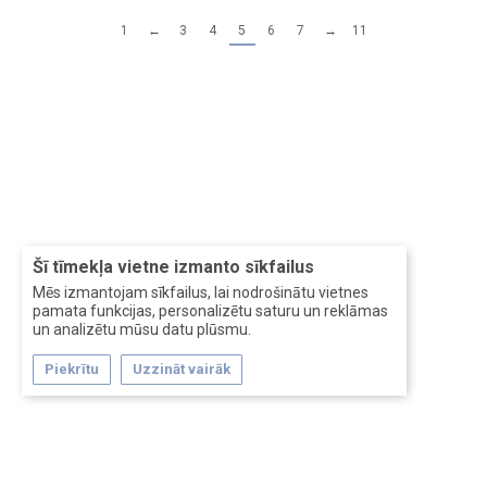
1
←
3
4
5
6
7
→
11
Šī tīmekļa vietne izmanto sīkfailus
Mēs izmantojam sīkfailus, lai nodrošinātu vietnes
pamata funkcijas, personalizētu saturu un reklāmas
un analizētu mūsu datu plūsmu.
Piekrītu
Uzzināt vairāk