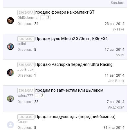
SanJaro
продаю фонари на компакт GT
E36 БАЗАР
OldDoberman
...
2
Ответов:
24
23 авг 2014
vkaske
Продам руль Mtech2 370mm, E36-E34
E36 БАЗАР
polini
Ответов:
5
17 авг 2014
polini
Продаю Распорка передняя Ultra Racing
E36 БАЗАР
Joe Black
Ответов:
1
11 авг 2014
Joe Black
продам по запчестям или цылеком
E36 БАЗАР
valera777
...
2
Ответов:
22
7 авг 2014
Андрюха*
Продаю воздуховоды (передний бампер)
E36 БАЗАР
Coupe
Ответов:
5
31 июл 2014