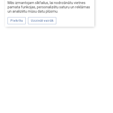
Mēs izmantojam sīkfailus, lai nodrošinātu vietnes
pamata funkcijas, personalizētu saturu un reklāmas
un analizētu mūsu datu plūsmu.
Piekrītu
Uzzināt vairāk
Forum software by XenForo™
Перевод:
XF-Russia.ru
Сделано в
Entrypoint
Обратная связь
Помощь
Условия и правила