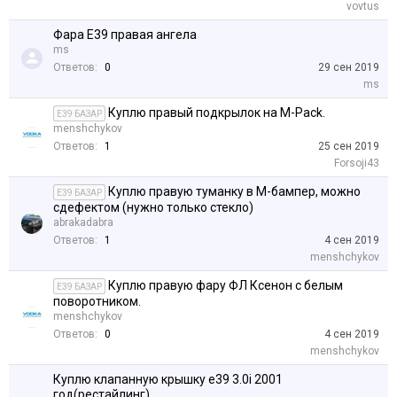
vovtus
Фара E39 правая ангела
ms
Ответов:
0
29 сен 2019
ms
Куплю правый подкрылок на M-Pack.
E39 БАЗАР
menshchykov
Ответов:
1
25 сен 2019
Forsoji43
Куплю правую туманку в М-бампер, можно
E39 БАЗАР
сдефектом (нужно только стекло)
abrakadabra
Ответов:
1
4 сен 2019
menshchykov
Куплю правую фару ФЛ Ксенон с белым
E39 БАЗАР
поворотником.
menshchykov
Ответов:
0
4 сен 2019
menshchykov
Куплю клапанную крышку е39 3.0i 2001
год(рестайлинг)