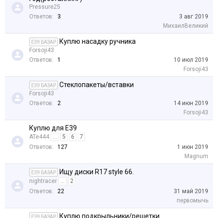
Pressure25
Ответов:
3
3 авг 2019
МихаилВеликий
Куплю насадку ручника
E39 БАЗАР
Forsoji43
Ответов:
1
10 июл 2019
Forsoji43
Стеклопакеты/вставки
E39 БАЗАР
Forsoji43
Ответов:
2
14 июн 2019
Forsoji43
Куплю для E39
ATe444
...
5
6
7
Ответов:
127
1 июн 2019
Magnum
Ищу диски R17 style 66.
E39 БАЗАР
nightracer
...
2
Ответов:
22
31 май 2019
первомычь
Куплю подкрыльники/решетки.
E39 БАЗАР