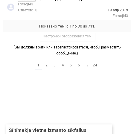
Forsoji43
Ответов:
0
19 апр 2019
Forsoji43
Показано тем: с 1 по 30 из 711.
Настройки отображения тем
(Вы должны войти или зарегистрироваться, чтобы разместить
сообщение.)
1
2
3
4
5
6
→
24
Šī tīmekļa vietne izmanto sīkfailus