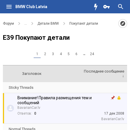
BMW Club Latvia
Форум
...
Детали BMW
Покупают детали
Е39 Покупают детали
1
2
3
4
5
6
→
24
Последнее сообщение
Заголовок
↓
Sticky Threads
Внимание! Правила размещения тем и
сообщений
BavarianCar.lv
Ответов:
0
17 дек 2008
BavarianCar.lv
Normal Threads