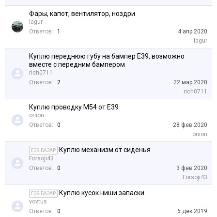
Фары, капот, вентилятор, ноздри
lagur
Ответов:
1
4 апр 2020
lagur
Куплю переднюю губу на бампер E39, возможно
вместе с передним бампером
rich0711
Ответов:
2
22 мар 2020
rich0711
Куплю проводку М54 от Е39
oriion
Ответов:
0
28 фев 2020
oriion
Куплю механизм от сиденья
E39 БАЗАР
Forsoji43
Ответов:
0
3 фев 2020
Forsoji43
Куплю кусок ниши запаски
E39 БАЗАР
vovtus
Ответов:
0
6 дек 2019