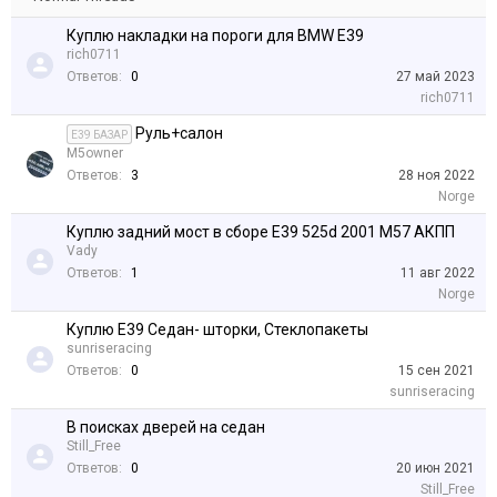
Куплю накладки на пороги для BMW E39
rich0711
Ответов:
0
27 май 2023
rich0711
Руль+салон
E39 БАЗАР
M5owner
Ответов:
3
28 ноя 2022
Norge
Куплю задний мост в сборе E39 525d 2001 M57 АКПП
Vady
Ответов:
1
11 авг 2022
Norge
Куплю Е39 Седан- шторки, Стеклопакеты
sunriseracing
Ответов:
0
15 сен 2021
sunriseracing
В поисках дверей на седан
Still_Free
Ответов:
0
20 июн 2021
Still_Free