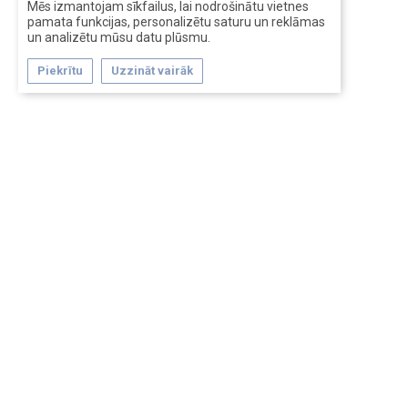
Mēs izmantojam sīkfailus, lai nodrošinātu vietnes
pamata funkcijas, personalizētu saturu un reklāmas
un analizētu mūsu datu plūsmu.
Piekrītu
Uzzināt vairāk
Forum software by XenForo™
Перевод:
XF-Russia.ru
Сделано в
Entrypoint
Обратная связь
Помощь
Условия и правила