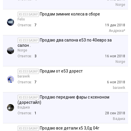
Norge
Продам зимние колеса в сборе
X5 E53 БАЗАР
Felix
Ответов:
7
19 дек 2018
Андрюха*
Продаю два салона е53 по 40евро за
X5 E53 БАЗАР
салон .
Norge
Ответов:
3
16 ноя 2018
Norge
Продам от е53 дорест
X5 E53 БАЗАР
barawik
Ответов:
7
6 ноя 2018
barawik
Продаю передние фары с ксеноном
X5 E53 БАЗАР
(дорестайл)
Вадька
Ответов:
1
28 сен 2018
Вадька
Продаю все детали х5 3,0д 04г
X5 E53 БАЗАР