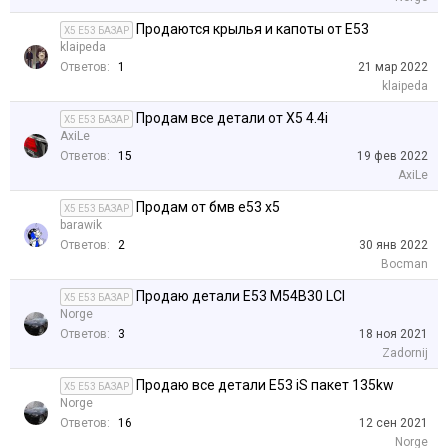
Продаются крылья и капоты от E53
X5 E53 БАЗАР
klaipeda
Ответов:
1
21 мар 2022
klaipeda
Продам все детали от X5 4.4i
X5 E53 БАЗАР
AxiLe
Ответов:
15
19 фев 2022
AxiLe
Продам от бмв е53 х5
X5 E53 БАЗАР
barawik
Ответов:
2
30 янв 2022
Bocman
Продаю детали E53 M54B30 LCI
X5 E53 БАЗАР
Norge
Ответов:
3
18 ноя 2021
Zadornij
Продаю все детали E53 iS пакет 135kw
X5 E53 БАЗАР
Norge
Ответов:
16
12 сен 2021
Norge