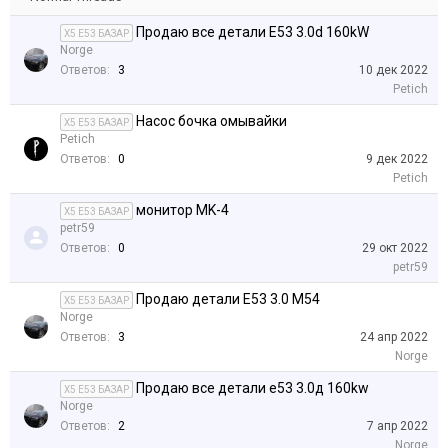
Продаю все детали E53 3.0d 160kW
X5 E53 БАЗАР
Norge
Ответов:
3
10 дек 2022
Petich
Насос бочка омывайки
X5 E53 БАЗАР
Petich
Ответов:
0
9 дек 2022
Petich
монитор MK-4
X5 E53 БАЗАР
petr59
Ответов:
0
29 окт 2022
petr59
Продаю детали E53 3.0 M54
X5 E53 БАЗАР
Norge
Ответов:
3
24 апр 2022
Norge
Продаю все детали е53 3.0д 160kw
X5 E53 БАЗАР
Norge
Ответов:
2
7 апр 2022
Norge