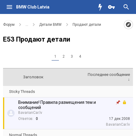
BMW Club Latvia
Форум
...
Детали BMW
Продают детали
Е53 Продают детали
1
2
3
4
Последнее сообщение
Заголовок
↓
Sticky Threads
Внимание! Правила размещения тем и
сообщений
BavarianCar.lv
Ответов:
0
17 дек 2008
BavarianCar.lv
Normal Threads