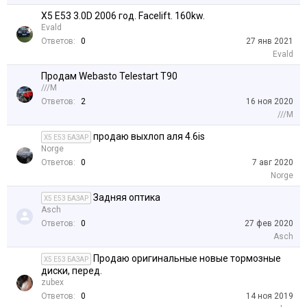
X5 E53 3.0D 2006 год. Facelift. 160kw.
Evald
Ответов:
0
27 янв 2021
Evald
Продам Webasto Telestart T90
///M
Ответов:
2
16 ноя 2020
///M
продаю выхлоп аля 4.6is
X5 E53 БАЗАР
Norge
Ответов:
0
7 авг 2020
Norge
Задняя оптика
X5 E53 БАЗАР
Asch
Ответов:
0
27 фев 2020
Asch
Продаю оригинальные новые тормозные
X5 E53 БАЗАР
диски, перед.
zubex
Ответов:
0
14 ноя 2019