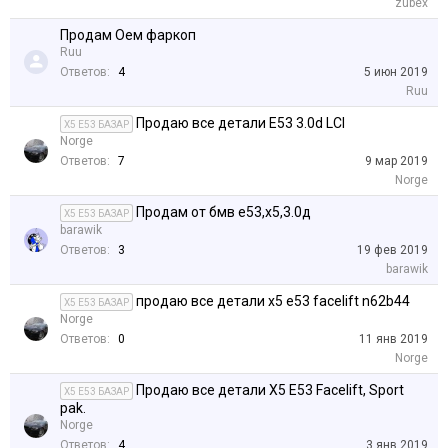
zubex
Продам Оем фаркоп
Ruu
Ответов:
4
5 июн 2019
Ruu
Продаю все детали E53 3.0d LCI
X5 E53 БАЗАР
Norge
Ответов:
7
9 мар 2019
Norge
Продам от бмв е53,х5,3.0д
X5 E53 БАЗАР
barawik
Ответов:
3
19 фев 2019
barawik
продаю все детали x5 e53 facelift n62b44
X5 E53 БАЗАР
Norge
Ответов:
0
11 янв 2019
Norge
Продаю все детали X5 E53 Facelift, Sport
X5 E53 БАЗАР
pak.
Norge
Ответов:
4
3 янв 2019