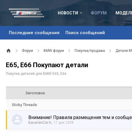
НОВОСТИ
ФОРУМ
МОДЕЛ
Последние сообщения
Поиск сообщений
Форум
BMW форум
Покупка/продажа
Детали 
Е65, E66 Покупают детали
Покупка деталей для BMW Е65, E66.
Заголовок
Sticky Threads
Внимание! Правила размещения тем и сообщ
BavarianCar.lv
,
17 дек 2008