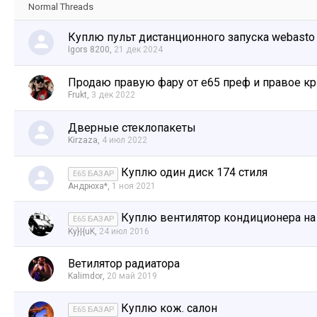
Normal Threads
Куплю пульт дистанционного запуска webasto
Igors 8200
,
21 дек 2024
Продаю правую фару от е65 преф и правое к
Frukt
,
3 дек 2022
Дверные стеклопакеты
Kirzaza
,
4 июл 2022
Куплю один диск 174 стиля
E65 БАЗАР
Андрюха*
,
1 ноя 2021
Куплю вентилятор кондиционера на
E65 БАЗАР
Ky}|{uK
,
24 июл 2016
Ветилятор радиатора
Kalimdor
,
20 май 2019
Куплю кож. салон
E65 БАЗАР