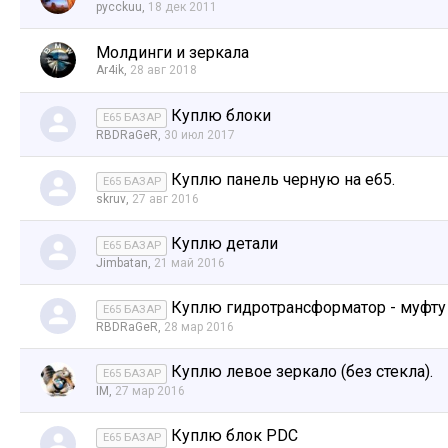
pycckuu
,
18 дек 2011
Молдинги и зеркала
Ar4ik
,
28 авг 2018
Куплю блоки
E65 БАЗАР
RBDRaGeR
,
30 июл 2017
Куплю панель черную на е65.
E65 БАЗАР
skruv
,
27 авг 2016
Куплю детали
E65 БАЗАР
Jimbatan
,
21 май 2016
Куплю гидротрансформатор - муфту
E65 БАЗАР
RBDRaGeR
,
28 мар 2016
Куплю левое зеркало (без стекла).
E65 БАЗАР
IM
,
27 мар 2016
Куплю блок PDC
E65 БАЗАР