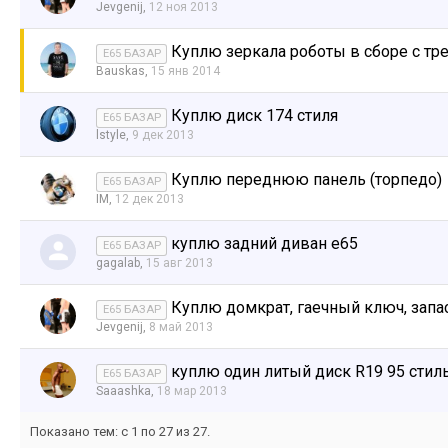
Jevgenij
,
12 ноя 2013
Куплю зеркала роботы в сборе с тр
E65 БАЗАР
Bauskas
,
15 янв 2014
Куплю диск 174 стиля
E65 БАЗАР
lstyle
,
9 дек 2013
Куплю переднюю панель (торпедо)
E65 БАЗАР
IM
,
12 дек 2013
куплю задний диван e65
E65 БАЗАР
gagalab
,
15 авг 2013
Куплю домкрат, гаечный ключ, запас
E65 БАЗАР
Jevgenij
,
8 май 2013
куплю один литый диск R19 95 стил
E65 БАЗАР
Saaashka
,
18 мар 2013
Показано тем: с 1 по 27 из 27.