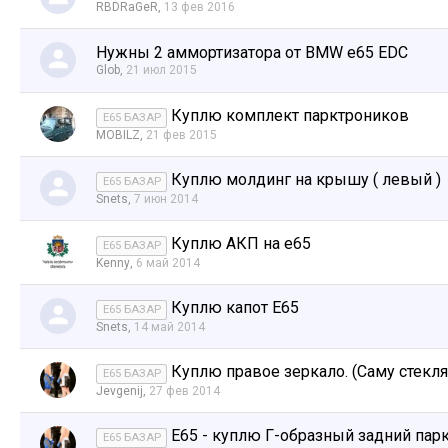
RBDRaGeR
,
13 фев 2016
Нужны 2 аммортизатора от BMW e65 EDC
Glob
,
21 июл 2015
Куплю комплект парктроников
E65 БАЗАР
MOBILZ
,
21 фев 2015
Куплю молдинг на крышу ( левый )
E65 БАЗАР
Snets
,
7 июн 2014
Куплю АКП на е65
E65 БАЗАР
Kenny
,
6 май 2014
Куплю капот E65
E65 БАЗАР
Snets
,
14 май 2014
Куплю правое зеркало. (Саму стекл
E65 БАЗАР
Jevgenij
,
27 фев 2014
Е65 - куплю Г-образный задний пар
E65 БАЗАР