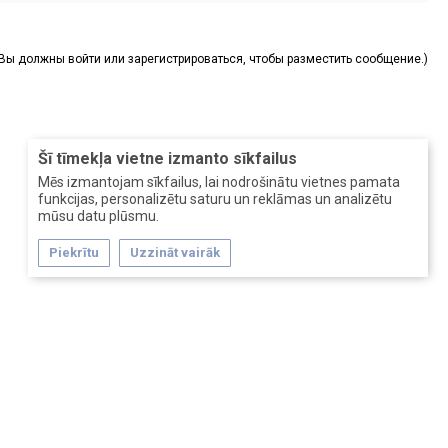
(Вы должны войти или зарегистрироваться, чтобы разместить сообщение.)
Šī tīmekļa vietne izmanto sīkfailus
Mēs izmantojam sīkfailus, lai nodrošinātu vietnes pamata
funkcijas, personalizētu saturu un reklāmas un analizētu
mūsu datu plūsmu.
Piekrītu
Uzzināt vairāk