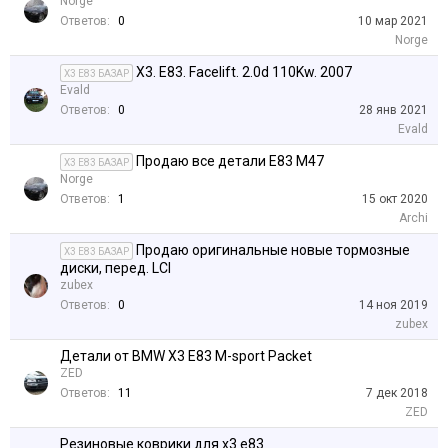
Norge
Ответов:
0
10 мар 2021
Norge
X3. E83. Facelift. 2.0d 110Kw. 2007
X3 E83 БАЗАР
Evald
Ответов:
0
28 янв 2021
Evald
Продаю все детали E83 M47
X3 E83 БАЗАР
Norge
Ответов:
1
15 окт 2020
Archi
Продаю оригинальные новые тормозные
X3 E83 БАЗАР
диски, перед. LCI
zubex
Ответов:
0
14 ноя 2019
zubex
Детали от BMW X3 E83 M-sport Packet
ZED
Ответов:
11
7 дек 2018
ZED
Резиновые коврики для x3 е83