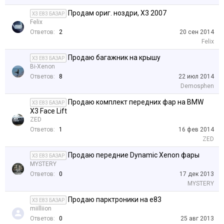
Продам ориг. ноздри, Х3 2007
X3 E83 БАЗАР
Felix
Ответов:
2
20 сен 2014
Felix
Продаю багажник на крышу
X3 E83 БАЗАР
Bi-Xenon
Ответов:
8
22 июл 2014
Demosphen
Продаю комплект передних фар на BMW
X3 E83 БАЗАР
X3 Face Lift
ZED
Ответов:
1
16 фев 2014
ZED
Продаю передние Dynamic Xenon фары
X3 E83 БАЗАР
MYSTERY
Ответов:
0
17 дек 2013
MYSTERY
Продаю парктроники на e83
X3 E83 БАЗАР
miilliion
Ответов:
0
25 авг 2013