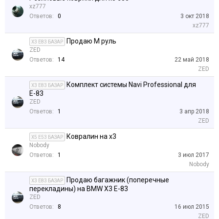
xz777
Ответов:
0
3 окт 2018
xz777
Продаю М руль
X3 E83 БАЗАР
ZED
Ответов:
14
22 май 2018
ZED
Комплект системы Navi Professional для
X3 E83 БАЗАР
Е-83
ZED
Ответов:
1
3 апр 2018
ZED
Ковралин на x3
X5 E53 БАЗАР
Nobody
Ответов:
1
3 июл 2017
Nobody
Продаю багажник (поперечные
X3 E83 БАЗАР
перекладины) на BMW Х3 E-83
ZED
Ответов:
8
16 июл 2015
ZED