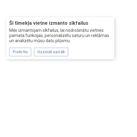
Šī tīmekļa vietne izmanto sīkfailus
Mēs izmantojam sīkfailus, lai nodrošinātu vietnes
pamata funkcijas, personalizētu saturu un reklāmas
un analizētu mūsu datu plūsmu.
Piekrītu
Uzzināt vairāk
Forum software by XenForo™
Перевод:
XF-Russia.ru
Сделано в
Entrypoint