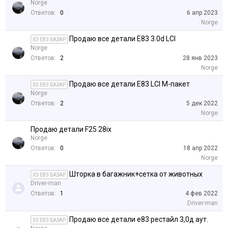
Norge
Ответов:
0
6 апр 2023
Norge
Продаю все детали E83 3.0d LCI
X3 E83 БАЗАР
Norge
Ответов:
2
28 янв 2023
Norge
Продаю все детали E83 LCI M-пакет
X3 E83 БАЗАР
Norge
Ответов:
2
5 дек 2022
Norge
Продаю детали F25 28ix
Norge
Ответов:
0
18 апр 2022
Norge
Шторка в багажник+сетка от животных
X3 E83 БАЗАР
Driver-man
Ответов:
1
4 фев 2022
Driver-man
Продаю все детали е83 рестайл 3,0д аут.
X3 E83 БАЗАР