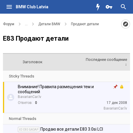
BMW Club Latvia
Форум
...
Детали BMW
Продают детали
Е83 Продают детали
Последнее сообщение
Заголовок
↓
Sticky Threads
Внимание! Правила размещения тем и
сообщений
BavarianCar.lv
Ответов:
0
17 дек 2008
BavarianCar.lv
Normal Threads
Продаю все детали E83 3.0si LCI
X3 E83 БАЗАР