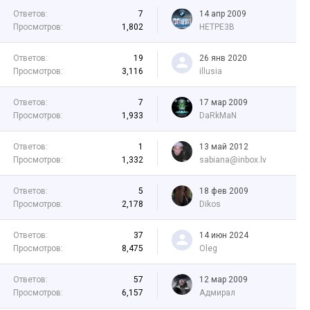
Ответов:
7
14 апр 2009
Просмотров:
1,802
HETPE3B
Ответов:
19
26 янв 2020
Просмотров:
3,116
illusia
Ответов:
7
17 мар 2009
Просмотров:
1,933
DaRkMaN
Ответов:
1
13 май 2012
Просмотров:
1,332
sabiana@inbox.lv
Ответов:
5
18 фев 2009
Просмотров:
2,178
Dikos
Ответов:
37
14 июн 2024
Просмотров:
8,475
Oleg
Ответов:
57
12 мар 2009
Просмотров:
6,157
Адмирал