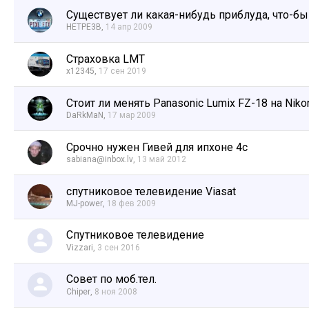
Существует ли какая-нибудь приблуда, что-б
HETPE3B
,
14 апр 2009
Страховка LMT
x12345
,
17 сен 2019
Стоит ли менять Panasonic Lumix FZ-18 на Niko
DaRkMaN
,
17 мар 2009
Срочно нужен Гивей для ипхоне 4с
sabiana@inbox.lv
,
13 май 2012
спутниковое телевидение Viasat
MJ-power
,
18 фев 2009
Спутниковое телевидение
Vizzari
,
3 сен 2016
Совет по моб.тел.
Chiper
,
8 ноя 2008