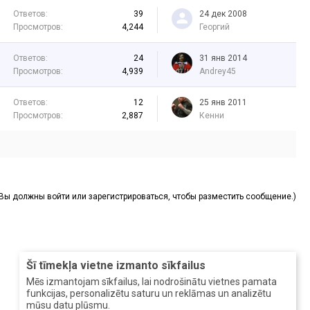
Ответов:
39
24 дек 2008
Просмотров:
4,244
Георгий
Ответов:
24
31 янв 2014
Просмотров:
4,939
Andrey45
Ответов:
12
25 янв 2011
Просмотров:
2,887
Кенни
(Вы должны войти или зарегистрироваться, чтобы разместить сообщение.)
Šī tīmekļa vietne izmanto sīkfailus
Mēs izmantojam sīkfailus, lai nodrošinātu vietnes pamata
funkcijas, personalizētu saturu un reklāmas un analizētu
mūsu datu plūsmu.