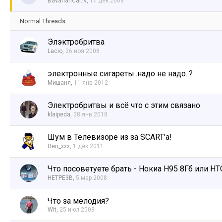
BavarianCar.lv
,
17 дек 2008
Normal Threads
Элэктробритва
Lacio
,
26 ноя 2008
электронные сигареты..надо не надо..?
Мишаня
,
11 янв 2012
Электробритвы и всё что с этим связано
klaipeda
,
28 янв 2018
Шум в Телевизоре из за SCART'a!
Den_xxx
,
1 дек 2011
Что посоветуете брать - Нокиа Н95 8Гб или HTC
HETPE3B
,
5 мар 2008
Что за мелодия?
Wit
,
25 июл 2008