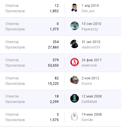
Ответов:
12
1 апр 2010
Просмотров:
1,852
Den_xxx
Ответов:
0
10 сен 2010
Просмотров:
1,373
Paparazzy
Ответов:
254
31 окт 2015
Просмотров:
27,860
vladimir033
Ответов:
579
26 фев 2017
Просмотров:
53,650
elektronik
Ответов:
82
2 ноя 2012
Просмотров:
10,225
Doctor
Ответов:
18
12 май 2008
Просмотров:
2,299
DaRkMaN
Ответов:
3
19 июн 2008
Просмотров:
1,575
DemAn