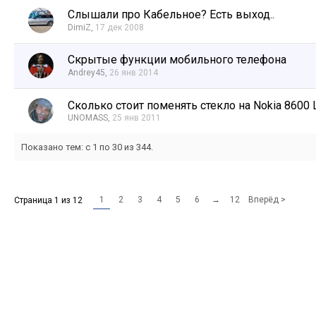
Слышали про Кабельное? Есть выход..
DimiZ
,
17 дек 2008
Скрытые функции мобильного телефона
Andrey45
,
26 янв 2014
Сколько стоит поменять стекло на Nokia 8600 
UNOMASS
,
25 янв 2011
Показано тем: с 1 по 30 из 344.
1
2
3
4
5
6
→
12
Вперёд >
Страница 1 из 12