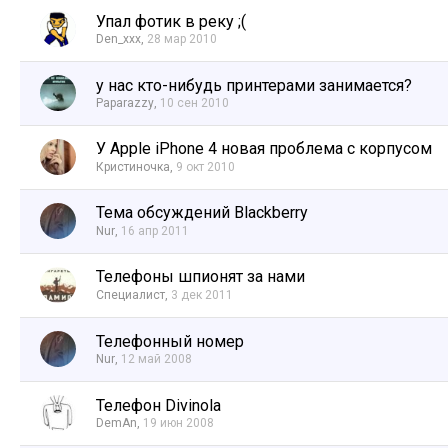
Упал фотик в реку ;(
Den_xxx
,
28 мар 2010
у нас кто-нибудь принтерами занимается?
Paparazzy
,
10 сен 2010
У Apple iPhone 4 новая проблема с корпусом
Кристиночка
,
9 окт 2010
Тема обсуждений Blackberry
Nur
,
16 апр 2011
Телефоны шпионят за нами
Специалист
,
3 дек 2011
Телефонный номер
Nur
,
12 май 2008
Телефон Divinola
DemAn
,
19 июн 2008