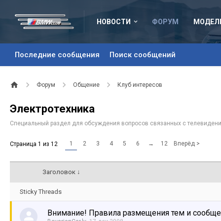
НОВОСТИ
ФОРУМ
МОДЕЛ
Последние сообщения
Поиск сообщений
Форум
Общение
Клуб интересов
Электротехника
Специальный раздел для обсуждения вопросов связанных с телевидением
1
2
3
4
5
6
→
12
Вперёд >
Страница 1 из 12
Заголовок ↓
Sticky Threads
Внимание! Правила размещения тем и сообщ