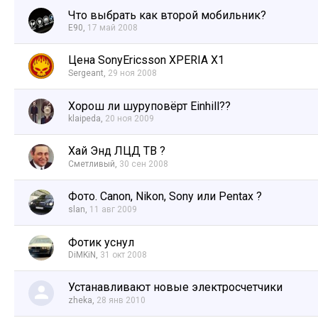
Что выбрать как второй мобильник?
E90
,
17 май 2008
Цена SonyEricsson XPERIA X1
Sergeant
,
29 ноя 2008
Хорош ли шуруповёрт Einhill??
klaipeda
,
20 ноя 2009
Хай Энд ЛЦД ТВ ?
Сметливый
,
30 сен 2008
Фото. Canon, Nikon, Sony или Pentax ?
slan
,
11 авг 2009
Фотик уснул
DiMKiN
,
31 окт 2008
Устанавливают новые электросчетчики
zheka
,
28 янв 2010