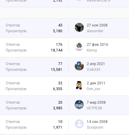
Просмотров:
2,132
BavarianCar.lv
Ответов:
43
27 ноя 2008
Просмотров:
5,180
alexunder
Ответов:
176
27 фев 2016
Просмотров:
18,744
Kenny
Ответов:
77
2 апр 2021
Просмотров:
15,581
Vzik330
Ответов:
32
2 дек 2011
Просмотров:
6,355
Den_xxx
Ответов:
20
7 мар 2008
Просмотров:
3,985
HETPE3B
Ответов:
10
14 сен 2008
Просмотров:
1,971
Scorpionn