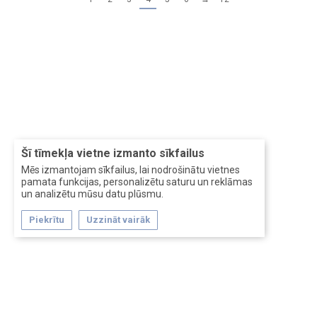
Šī tīmekļa vietne izmanto sīkfailus
Mēs izmantojam sīkfailus, lai nodrošinātu vietnes
pamata funkcijas, personalizētu saturu un reklāmas
un analizētu mūsu datu plūsmu.
Piekrītu
Uzzināt vairāk