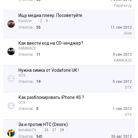
Paparazzy
Ищу медиа плеер. Посоветуйте.
horston
...
2
3
Ответов:
55
11 сен 2012
Slow
Как ввести код на CD ченджер?
KAMIKAZE
Ответов:
11
9 сен 2012
KAMIKAZE
Нужна симка от Vodafone UK !
GTX
Ответов:
19
5 сен 2012
GTX
Как разблокировать iPhone 4S ?
GTX
Ответов:
0
1 сен 2012
GTX
За и против HTC (Desire)
kimalex79
...
26
27
28
Ответов:
541
26 авг 2012