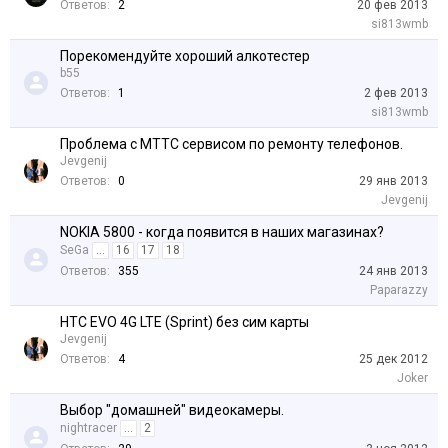
Ответов:
2
20 фев 2013
si813wmb
Порекомендуйте хороший алкотестер
b55
Ответов:
1
2 фев 2013
si813wmb
Проблема с MTTC сервисом по ремонту телефонов.
Jevgenij
Ответов:
0
29 янв 2013
Jevgenij
NOKIA 5800 - когда появится в наших магазинах?
SeGa
...
16
17
18
Ответов:
355
24 янв 2013
Paparazzy
HTC EVO 4G LTE (Sprint) без сим карты
Jevgenij
Ответов:
4
25 дек 2012
Joker
Выбор "домашней" видеокамеры.
nightracer
...
2