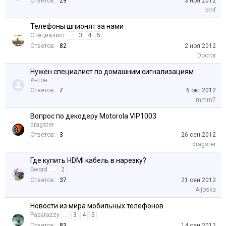
Ответов:
29
3 ноя 2012
bmf
Телефоны шпионят за нами
Специалист
...
3
4
5
Ответов:
82
2 ноя 2012
Doctor
Нужен специалист по домашним сигнализациям
Антон
Ответов:
7
6 окт 2012
mmm7
Вопрос по декодеру Motorola VIP1003
dragster
Ответов:
3
26 сен 2012
dragster
Где купить HDMI кабель в нарезку?
Sword
...
2
Ответов:
37
21 сен 2012
Aljoska
Новости из мира мобильных телефонов
Paparazzy
...
3
4
5
Ответов:
83
14 сен 2012