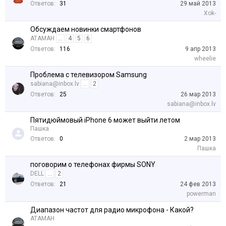
Ответов:
31
29 май 2013
Xok-
Обсуждаем новинки смартфонов
АТАМАН
...
4
5
6
Ответов:
116
9 апр 2013
wheelie
Проблема с телевизором Samsung
sabiana@inbox.lv
...
2
Ответов:
25
26 мар 2013
sabiana@inbox.lv
Пятидюймовый iPhone 6 может выйти летом
Пашка
Ответов:
0
2 мар 2013
Пашка
поговорим о телефонах фирмы SONY
DELL
...
2
Ответов:
21
24 фев 2013
powerman
Диапазон частот для радио микрофона - Какой?
АТАМАН