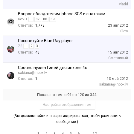
vladd
Вопрос обладателям Iphone 3GS и знатокам
KoViT
...
87
88
89
Ответов:
1,773
23 авг 2012
Slow
Посоветуйте Blue Ray player
Z3
...
2
3
Ответов:
43
15 авг 2012
Сметливый
Срочно нужен Гивей для ипхоне 4с
sabiana@inbox.lv
Ответов:
1
13 май 2012
sabiana@inbox.lv
Показано тем: с 91 по 120 из 344.
Настройки отображения тем
(Вы должны войти или зарегистрироваться, чтобы разместить
сообщение.)
1
2
3
4
5
6
→
12