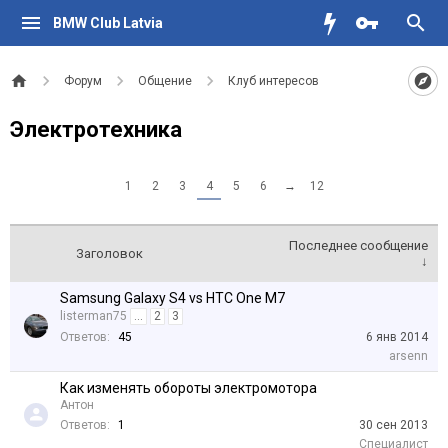
BMW Club Latvia
Форум
Общение
Клуб интересов
Электротехника
1
2
3
4
5
6
→
12
Последнее сообщение
Заголовок
↓
Samsung Galaxy S4 vs HTC One M7
listerman75
...
2
3
Ответов:
45
6 янв 2014
arsenn
Как изменять обороты электромотора
Антон
Ответов:
1
30 сен 2013
Специалист