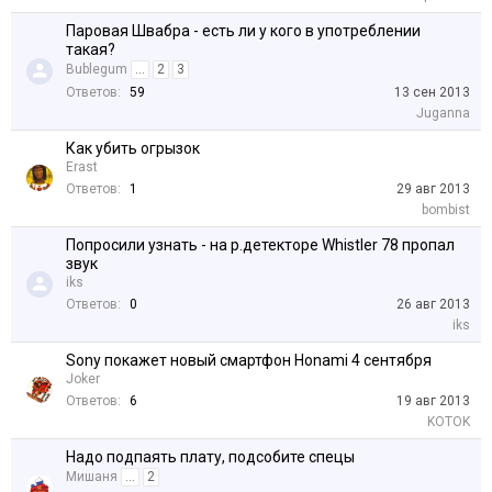
Паровая Швабра - есть ли у кого в употреблении
такая?
Bublegum
...
2
3
Ответов:
59
13 сен 2013
Juganna
Как убить огрызок
Erast
Ответов:
1
29 авг 2013
bombist
Попросили узнать - на р.детекторе Whistler 78 пропал
звук
iks
Ответов:
0
26 авг 2013
iks
Sony покажет новый смартфон Honami 4 сентября
Joker
Ответов:
6
19 авг 2013
KOTOK
Надо подпаять плату, подсобите спецы
Мишаня
...
2