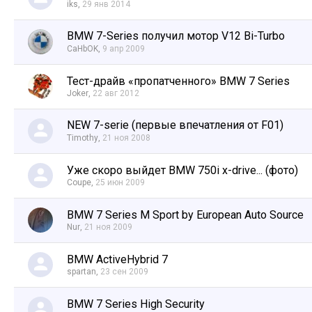
iks
,
29 янв 2014
BMW 7-Series получил мотор V12 Bi-Turbo
CaHbOK
,
9 апр 2009
Тест-драйв «пропатченного» BMW 7 Series
Joker
,
22 авг 2012
NEW 7-serie (первые впечатления от F01)
Timothy
,
21 ноя 2008
Уже скоро выйдет BMW 750i x-drive... (фото)
Coupe
,
25 июн 2009
BMW 7 Series M Sport by European Auto Source
Nur
,
21 ноя 2009
BMW ActiveHybrid 7
spartan
,
23 сен 2009
BMW 7 Series High Security