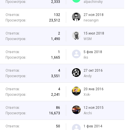
Просмотров:
2,333
alpachinsky
Ответов:
132
27 ноя 2018
Просмотров:
23,512
neoangin
Ответов:
2
15 июл 2018
Просмотров:
1,490
WSM
Ответов:
1
5 фев 2018
Просмотров:
1,665
iks
Ответов:
4
27 окт 2016
Просмотров:
3,551
Andy
Ответов:
4
20 янв 2016
Просмотров:
2,241
Xok-
Ответов:
86
12 ноя 2015
Просмотров:
16,673
Archi
Ответов:
50
1 фев 2014