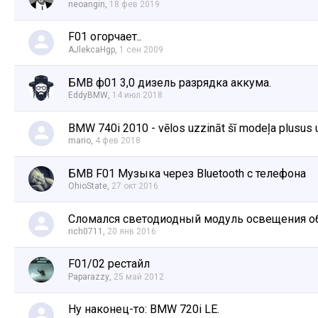
neoangin
,
18 фев 2019
F01 огорчает..
AJlekcaHgp
,
1 сен 2009
БМВ ф01 3,0 дизель разрядка аккума.
EddyBMW
,
14 июл 2018
BMW 740i 2010 - vēlos uzzināt šī modeļa plusus 
mario
,
4 фев 2018
БМВ F01 Музыка через Bluetooth c телефона
OhioState
,
27 окт 2016
Сломался светодиодный модуль освещения обш
rich0711
,
20 янв 2016
F01/02 рестайл
Paparazzy
,
25 май 2012
Ну наконец-то: BMW 720i LE.