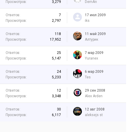
Просмотров:
3,279
DemAn
Ответов:
7
17 июл 2009
Просмотров:
2,797
iks
Ответов:
118
11 май 2009
Просмотров:
17,952
Алтурик
Ответов:
25
7 мар 2009
Просмотров:
5,147
Yuranex
Ответов:
24
6 мар 2009
Просмотров:
5,233
Tes
Ответов:
12
29 сен 2008
Просмотров:
3,348
Alex Arden
Ответов:
30
12 авг 2008
Просмотров:
6,117
aleksejs st