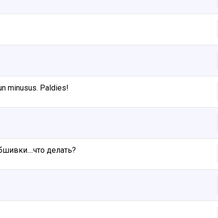
un minusus. Paldies!
ивки....что делать?