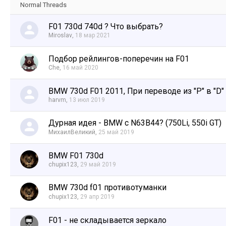
Normal Threads
F01 730d 740d ? Что выбрать?
Miroslav
,
18 мар 2021
Подбор рейлингов-поперечин на F01
Che
,
16 май 2020
BMW 730d F01 2011, При переводе из "P" в "D"
harvm
,
13 июл 2019
Дурная идея - BMW c N63B44? (750Li, 550i GT)
МихаилВеликий
,
25 май 2019
BMW F01 730d
chupix123
,
29 май 2019
BMW 730d f01 противотуманки
chupix123
,
29 апр 2019
F01 - не складывается зеркало