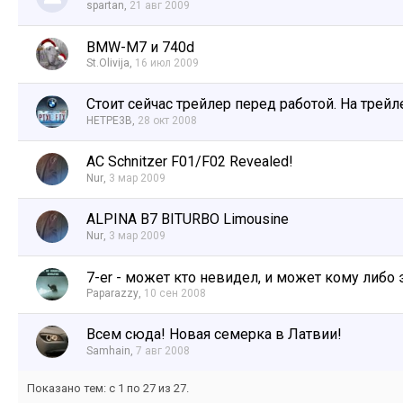
spartan
,
21 авг 2009
BMW-M7 и 740d
St.Olivija
,
16 июл 2009
Стоит сейчас трейлер перед работой. На трейл
HETPE3B
,
28 окт 2008
AC Schnitzer F01/F02 Revealed!
Nur
,
3 мар 2009
ALPINA B7 BITURBO Limousine
Nur
,
3 мар 2009
7-er - может кто невидел, и может кому либо э
Paparazzy
,
10 сен 2008
Всем сюда! Новая семерка в Латвии!
Samhain
,
7 авг 2008
Показано тем: с 1 по 27 из 27.