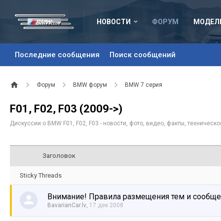
НОВОСТИ
ФОРУМ
МОДЕЛ
Последние сообщения
Поиск сообщений
Форум
BMW форум
BMW 7 серия
F01, F02, F03 (2009->)
Дискуссии о BMW F01, F02, F03 - новости, фото, видео, факты, техническ
Заголовок
Sticky Threads
Внимание! Правила размещения тем и сообщ
BavarianCar.lv
,
17 дек 2008