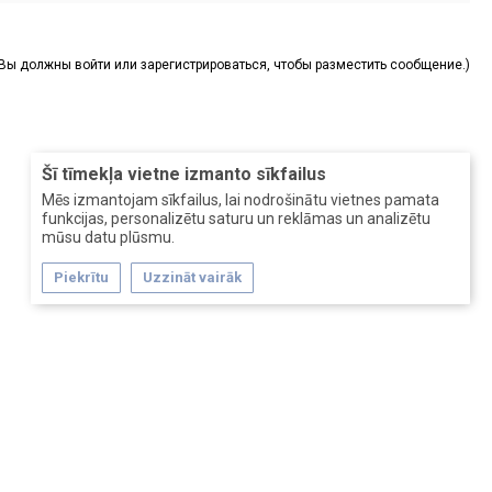
(Вы должны войти или зарегистрироваться, чтобы разместить сообщение.)
Šī tīmekļa vietne izmanto sīkfailus
Mēs izmantojam sīkfailus, lai nodrošinātu vietnes pamata
funkcijas, personalizētu saturu un reklāmas un analizētu
mūsu datu plūsmu.
Piekrītu
Uzzināt vairāk