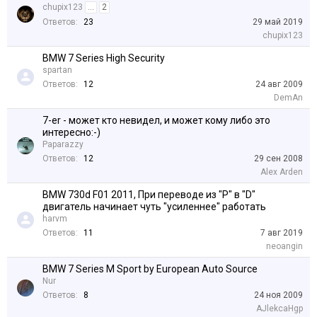
chupix123
...
2
Ответов:
23
29 май 2019
chupix123
BMW 7 Series High Security
spartan
Ответов:
12
24 авг 2009
DemAn
7-er - может кто невидел, и может кому либо это
интересно:-)
Paparazzy
Ответов:
12
29 сен 2008
Alex Arden
BMW 730d F01 2011, При переводе из "P" в "D"
двигатель начинает чуть "усиленнее" работать
harvm
Ответов:
11
7 авг 2019
neoangin
BMW 7 Series M Sport by European Auto Source
Nur
Ответов:
8
24 ноя 2009
AJlekcaHgp