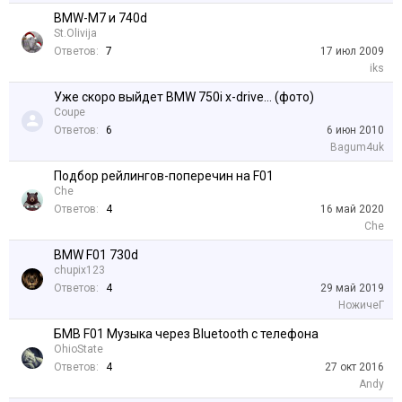
BMW-M7 и 740d
St.Olivija
Ответов:
7
17 июл 2009
iks
Уже скоро выйдет BMW 750i x-drive... (фото)
Coupe
Ответов:
6
6 июн 2010
Bagum4uk
Подбор рейлингов-поперечин на F01
Che
Ответов:
4
16 май 2020
Che
BMW F01 730d
chupix123
Ответов:
4
29 май 2019
НожичеГ
БМВ F01 Музыка через Bluetooth c телефона
OhioState
Ответов:
4
27 окт 2016
Andy