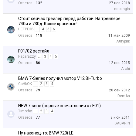
Ответов:
132
27 ноя 2018
neoangin
Стоит сейчас трейлер перед работой. На трейлере
740и и 730д. Какие красивые!
HETPE3B
...
4
5
6
Ответов:
118
11 май 2009
Алтурик
F01/02 рестайл
Paparazzy
...
3
4
5
Ответов:
86
12 ноя 2015
Archi
BMW 7-Series получил мотор V12 Bi-Turbo
CaHbOK
...
2
3
4
Ответов:
79
20 сен 2012
DemAn
NEW 7-serie (первые впечатления от F01)
Timothy
...
2
3
4
Ответов:
77
3 июн 2011
GAGARIN
Ну наконец-то: BMW 720i LE.