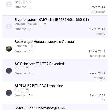
iks
...
2
3
Ответов:
50
1 фев 2014
Андрюха*
Дурная идея - BMW c N63B44? (750Li, 550i GT)
МихаилВеликий
...
2
Ответов:
30
2 июн 2019
Timothy
Всем сюда! Новая семерка в Латвии!
Samhain
...
2
Ответов:
30
12 авг 2008
aleksejs st
AC Schnitzer F01/F02 Revealed!
Nur
...
2
Ответов:
25
7 мар 2009
Yuranex
ALPINA B7 BITURBO Limousine
Nur
...
2
Ответов:
24
6 мар 2009
Tes
BMW 730d f01 противотуманки