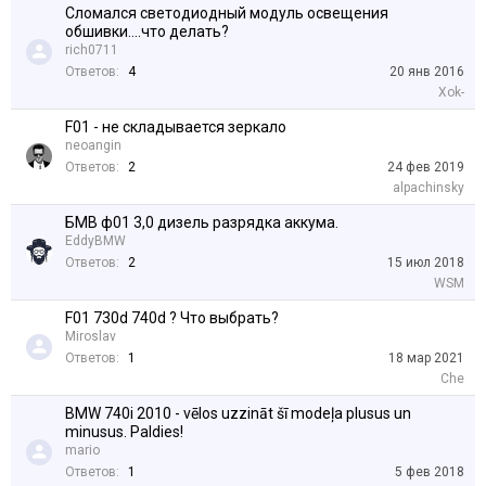
Сломался светодиодный модуль освещения
обшивки....что делать?
rich0711
Ответов:
4
20 янв 2016
Xok-
F01 - не складывается зеркало
neoangin
Ответов:
2
24 фев 2019
alpachinsky
БМВ ф01 3,0 дизель разрядка аккума.
EddyBMW
Ответов:
2
15 июл 2018
WSM
F01 730d 740d ? Что выбрать?
Miroslav
Ответов:
1
18 мар 2021
Che
BMW 740i 2010 - vēlos uzzināt šī modeļa plusus un
minusus. Paldies!
mario
Ответов:
1
5 фев 2018