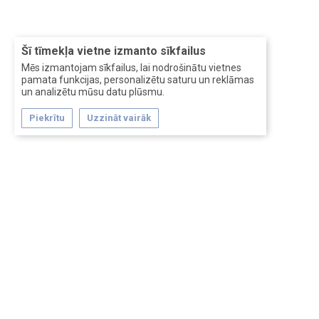
Šī tīmekļa vietne izmanto sīkfailus
Mēs izmantojam sīkfailus, lai nodrošinātu vietnes
pamata funkcijas, personalizētu saturu un reklāmas
un analizētu mūsu datu plūsmu.
Piekrītu
Uzzināt vairāk
Forum software by XenForo™
Перевод:
XF-Russia.ru
Сделано в
Entrypoint