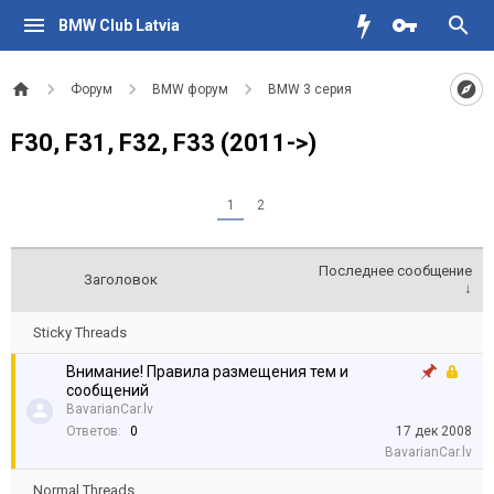
BMW Club Latvia
Форум
BMW форум
BMW 3 серия
F30, F31, F32, F33 (2011->)
1
2
Последнее сообщение
Заголовок
↓
Sticky Threads
Внимание! Правила размещения тем и
сообщений
BavarianCar.lv
Ответов:
0
17 дек 2008
BavarianCar.lv
Normal Threads