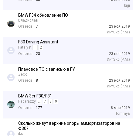
bigi
BMW F34 обновление ПО
Владислав
Ответов:
7
23 ноя 2019
ИнтЭкс (Р.М.)
F30 Driving Assistant
Fatalyst
...
2
Ответов:
23
23 ноя 2019
ИнтЭкс (Р.М.)
Плановое ТО с записью в ГУ
ZeCo
Ответов:
8
23 ноя 2019
ИнтЭкс (Р.М.)
BMW 3er F30/F31
Paparazzy
...
7
8
9
Ответов:
177
8 мар 2019
TommyE
Сколько живут верхние опоры аммортизаторов на
Ф30?
iks