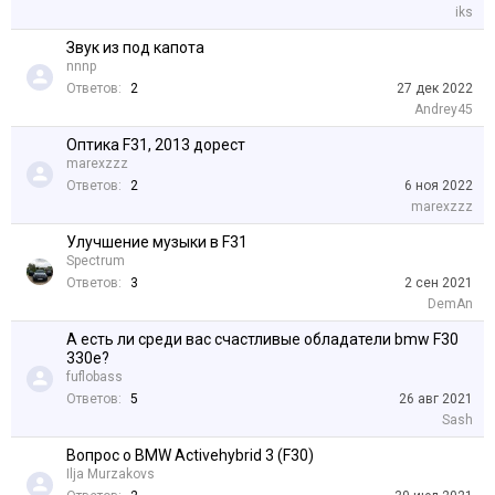
iks
Звук из под капота
nnnp
Ответов:
2
27 дек 2022
Andrey45
Оптика F31, 2013 дорест
marexzzz
Ответов:
2
6 ноя 2022
marexzzz
Улучшение музыки в F31
Spectrum
Ответов:
3
2 сен 2021
DemAn
А есть ли среди вас счастливые обладатели bmw F30
330e?
fuflobass
Ответов:
5
26 авг 2021
Sash
Вопрос о BMW Activehybrid 3 (F30)
Ilja Murzakovs