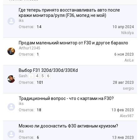
Где теперь принято восстанавливать авто после
кражи монитора/руля (F36, мопед не мой)
iks
Ответов:
14
10 апр 2024
Nikolya
Продам маленький монитор от F30 и другое барахло
Arthur12345
Ответов:
1
6 ноя 2023
AxiLe
Выбор F31 320d/330d/330Xd
Sash
...
4
5
6
Ответов:
101
28 авг 2023
sergio
Традиционный вопрос - что с картами на F30?
iks
Ответов:
18
13 фев 2023
Alex987
Можно ли дооснастить Ф30 активным круизом?
iks
Ответов:
6
13 янв 2023