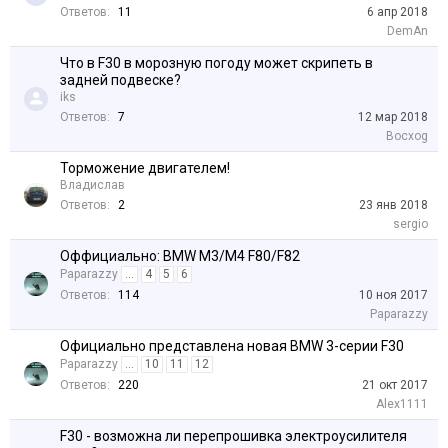
Ответов:
11
6 апр 2018
DemAn
Что в F30 в морозную погоду может скрипеть в
задней подвеске?
iks
Ответов:
7
12 мар 2018
Bocxog
Торможение двигателем!
Владислав
Ответов:
2
23 янв 2018
sergio
Оффициально: BMW M3/M4 F80/F82
Paparazzy
...
4
5
6
Ответов:
114
10 ноя 2017
Paparazzy
Официально представлена новая BMW 3-серии F30
Paparazzy
...
10
11
12
Ответов:
220
21 окт 2017
Alex1111
F30 - возможна ли перепрошивка электроусилителя