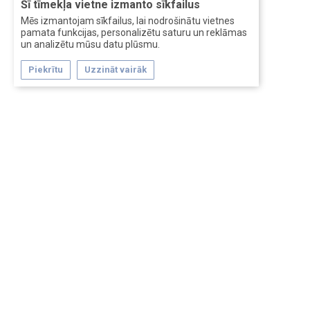
Šī tīmekļa vietne izmanto sīkfailus
Mēs izmantojam sīkfailus, lai nodrošinātu vietnes
pamata funkcijas, personalizētu saturu un reklāmas
un analizētu mūsu datu plūsmu.
Piekrītu
Uzzināt vairāk
Forum software by XenForo™
Перевод:
XF-Russia.ru
Сделано в
Entrypoint
Обратная связь
Помощь
Условия и правила