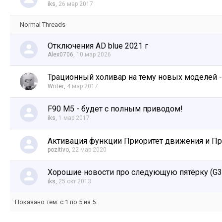
iks
,
26 мар 2017
Normal Threads
Отключения AD blue 2021 г
Alex0706
,
10 мар 2026
Трационный холивар на тему новых моделей - 
Writer
,
4 мар 2017
F90 M5 - будет с полным приводом!
iks
,
1 мар 2017
Активация функции Приоритет движения и П
pozitivo
,
22 мар 2020
Хорошие новости про следующую пятёрку (G30
iks
,
25 окт 2013
Показано тем: с 1 по 5 из 5.