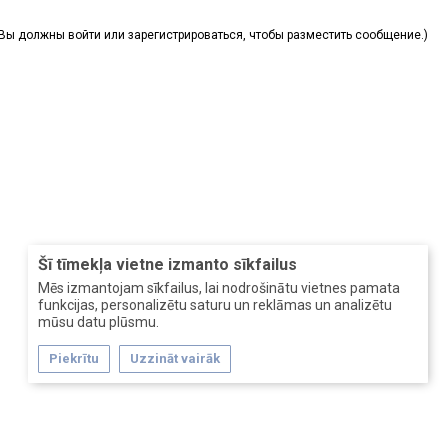
(Вы должны войти или зарегистрироваться, чтобы разместить сообщение.)
Šī tīmekļa vietne izmanto sīkfailus
Mēs izmantojam sīkfailus, lai nodrošinātu vietnes pamata
funkcijas, personalizētu saturu un reklāmas un analizētu
mūsu datu plūsmu.
Piekrītu
Uzzināt vairāk