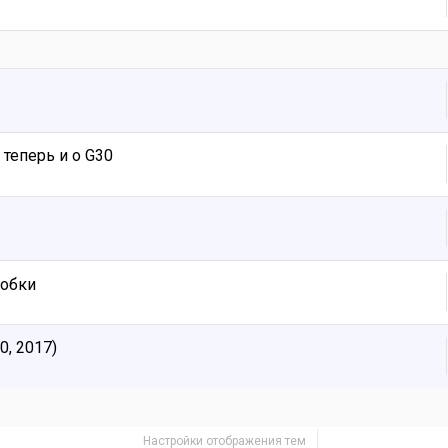
теперь и о G30
робки
, 2017)
Настройки отображения тем