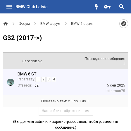
BMW Club Latvia
Форум
BMW форум
BMW 6 серия
G32 (2017->)
Последнее сообщение
Заголовок
↓
BMW 6 GT
Paparazzy
...
2
3
4
Ответов:
62
5 сен 2025
listerman75
Показано тем: с 1 по 1 из 1.
Настройки отображения тем
(Вы должны войти или зарегистрироваться, чтобы разместить
сообщение.)