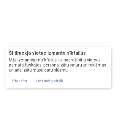
Šī tīmekļa vietne izmanto sīkfailus
Mēs izmantojam sīkfailus, lai nodrošinātu vietnes
pamata funkcijas, personalizētu saturu un reklāmas
un analizētu mūsu datu plūsmu.
Piekrītu
Uzzināt vairāk