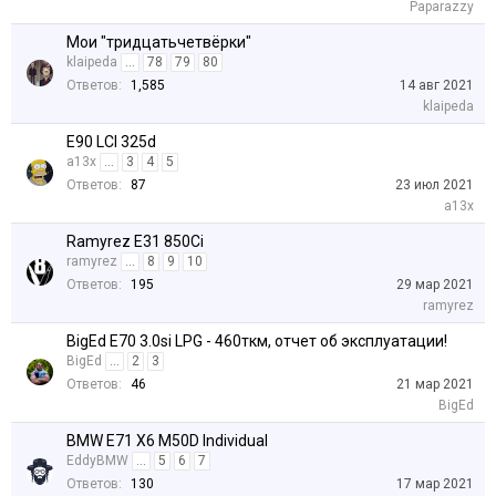
Paparazzy
Мои "тридцатьчетвёрки"
klaipeda
...
78
79
80
Ответов:
1,585
14 авг 2021
klaipeda
E90 LCI 325d
a13x
...
3
4
5
Ответов:
87
23 июл 2021
a13x
Ramyrez E31 850Ci
ramyrez
...
8
9
10
Ответов:
195
29 мар 2021
ramyrez
BigEd E70 3.0si LPG - 460ткм, отчет об эксплуатации!
BigEd
...
2
3
Ответов:
46
21 мар 2021
BigEd
BMW E71 X6 M50D Individual
EddyBMW
...
5
6
7
Ответов:
130
17 мар 2021