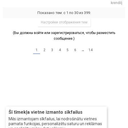
krendilj
Показано тем: с 1 по 30 из 399.
Настройки отображения тем
(Вы должны войти или зарегистрироваться, чтобы разместить
сообщение.)
1
2
3
4
5
6
→
14
Šī tīmekļa vietne izmanto sīkfailus
Mēs izmantojam sīkfailus, lai nodrošinātu vietnes
pamata funkcijas, personalizētu saturu un reklāmas