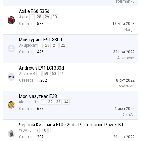
listerman75
AxiLe E60 535d
AxiLe
...
28
29
30
Ответов:
588
13 май 2023
Norge
Мой туринг E91 330d
Андрюха*
...
20
21
22
Ответов:
426
30 ноя 2022
Андрюха*
Andrew's E91 LCI 330d
Andrew.B
...
59
60
61
Ответов:
1,202
18 окт 2022
Andrew.B
Моя мазутная E38
alco...nafter
...
32
33
34
Ответов:
677
1 июн 2022
DemAn
Черный Кит - моя F10 520d c Perfomance Power Kit
WSM
...
9
10
11
Ответов:
207
20 янв 2022