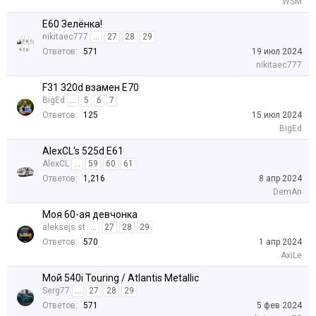
WSM
Е60 Зелёнка!
nikitaec777
...
27
28
29
Ответов:
571
19 июл 2024
nikitaec777
F31 320d взамен E70
BigEd
...
5
6
7
Ответов:
125
15 июл 2024
BigEd
AlexCL's 525d E61
AlexCL
...
59
60
61
Ответов:
1,216
8 апр 2024
DemAn
Моя 60-ая девчoнка
aleksejs st
...
27
28
29
Ответов:
570
1 апр 2024
AxiLe
Мой 540i Touring / Atlantis Metallic
Serg77
...
27
28
29
Ответов:
571
5 фев 2024