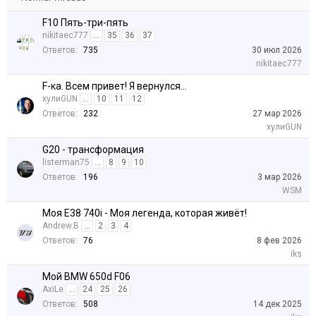
F10 Пять-три-пять
nikitaec777
...
35
36
37
Ответов:
735
30 июл 2026
nikitaec777
F-ка. Всем привет! Я вернулся…
хулиGUN
...
10
11
12
Ответов:
232
27 мар 2026
хулиGUN
G20 - трансформация
listerman75
...
8
9
10
Ответов:
196
3 мар 2026
WSM
Моя E38 740i - Моя легенда, которая живёт!
Andrew.B
...
2
3
4
Ответов:
76
8 фев 2026
iks
Мой BMW 650d F06
AxiLe
...
24
25
26
Ответов:
508
14 дек 2025