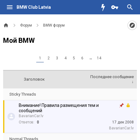
BMW Club Latvia
Форум
BMW форум
Мой BMW
1
2
3
4
5
6
→
14
Последнее сообщение
Заголовок
↓
Sticky Threads
Внимание! Правила размещения тем и
сообщений
BavarianCar.lv
Ответов:
0
17 дек 2008
BavarianCar.lv
Normal Threads