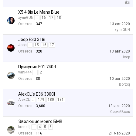
iks
Х5 4.8is Le Mans Blue
хулиGUN
...
16
17
18
Ответов:
347
13 окт 2020
хулиGUN
Joop E30 318i
Joop
...
15
16
17
Ответов:
320
13 авг 2020
Joop
Прикупил F01 740d
vani444
...
2
Ответов:
38
10 авг 2020
Borzoj
AlexCL`s E36 330CI
AlexCL
...
179
180
181
Ответов:
3,600
13 июн 2020
СерыйВолк
Эволюция моего БМВ
krendilj
...
4
5
6
Ответов:
116
21 мар 2020