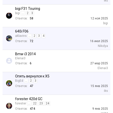
iks
bigi F31 Touring
bigi
...
2
3
Ответов:
58
12 ноя 2025
bigi
640i F06
aklavins
...
2
3
4
Ответов:
72
16 июл 2025
Nikolya
Bmw i3 2014
Elenai3
Ответов:
6
27 мар 2025
Elenai3
Опять вернулся к Х5
BigEd
...
2
3
Ответов:
47
15 янв 2025
iks
forester 420d GC
forester
...
22
23
24
Ответов:
474
9 янв 2025