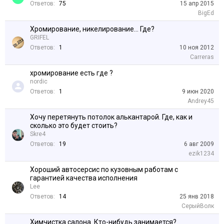
Ответов:
75
15 апр 2015
BigEd
Хромирование, никелирование... Где?
GRIFEL
Ответов:
1
10 ноя 2012
Carreras
хромирование есть где ?
nordic
Ответов:
1
9 июн 2020
Andrey45
Хочу перетянуть потолок алькантарой. Где, как и
сколько это будет стоить?
Skre4
Ответов:
19
6 авг 2009
ezik1234
Хороший автосерсис по кузовным работам с
гарантией качества исполнения
Lee
Ответов:
14
25 янв 2018
СерыйВолк
Химчистка салона. Кто-нибудь занимается?