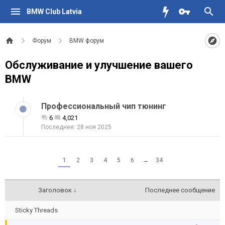
BMW Club Latvia
Форум
BMW форум
Обслуживание и улучшение вашего
BMW
Профессиональный чип тюнинг
6
4,021
28 ноя 2025
1
2
3
4
5
6
→
34
Заголовок ↓
Последнее сообщение
Sticky Threads