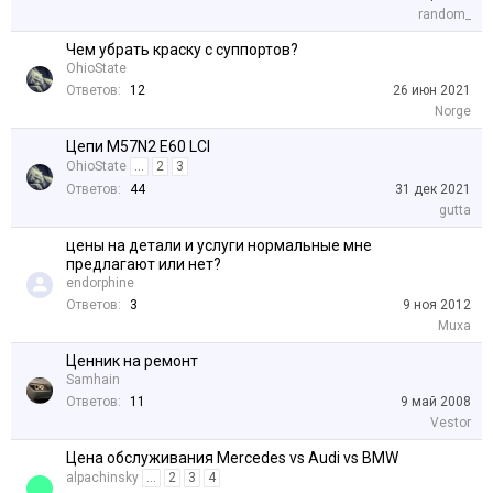
random_
Чем убрать краску с суппортов?
OhioState
Ответов:
12
26 июн 2021
Norge
Цепи M57N2 E60 LCI
OhioState
...
2
3
Ответов:
44
31 дек 2021
gutta
цены на детали и услуги нормальные мне
предлагают или нет?
endorphine
Ответов:
3
9 ноя 2012
Muxa
Ценник на ремонт
Samhain
Ответов:
11
9 май 2008
Vestor
Цена обслуживания Mercedes vs Audi vs BMW
alpachinsky
...
2
3
4