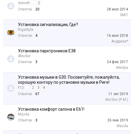
dotneft
...
2
Ответов:
20
28 июл 2014
SMIT
Установка сигнализации, Где?
RigaStyle
Ответов:
4
16 июл 2018
Андрюха*
Установка парктроников E38
Absolut
Ответов:
3
24 фев 2017
Nikolya
Установка музыки в G30. Посоветуйте, пожалуйста,
хорошую контору по установке музыки в Риге!
F12
...
2
3
4
Ответов:
67
11 окт 2019
ИнтЭкс (Р.М.)
Установка комфорт салона в Е61!
Mazda
Ответов:
3
26 янв 2019
Mazda