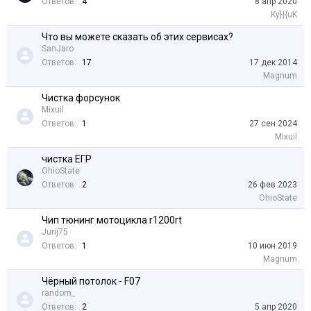
Ответов:
4
8 апр 2020
Ky}|{uK
Что вы можете сказать об этих сервисах?
SanJaro
Ответов:
17
17 дек 2014
Magnum
Чистка форсунок
Mixuil
Ответов:
1
27 сен 2024
Mixuil
чистка ЕГР
OhioState
Ответов:
2
26 фев 2023
OhioState
Чип тюнинг мотоцикла r1200rt
Jurij75
Ответов:
1
10 июн 2019
Magnum
Чёрный потолок - F07
random_
Ответов:
2
5 апр 2020