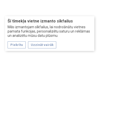
Šī tīmekļa vietne izmanto sīkfailus
Mēs izmantojam sīkfailus, lai nodrošinātu vietnes
pamata funkcijas, personalizētu saturu un reklāmas
un analizētu mūsu datu plūsmu.
Piekrītu
Uzzināt vairāk
Forum software by XenForo™
Перевод:
XF-Russia.ru