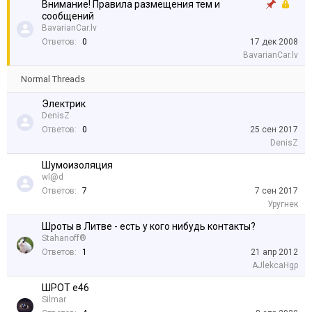
Внимание! Правила размещения тем и
сообщений
BavarianCar.lv
Ответов:
0
17 дек 2008
BavarianCar.lv
Normal Threads
Электрик
DenisZ
Ответов:
0
25 сен 2017
DenisZ
Шумоизоляция
wl@d
Ответов:
7
7 сен 2017
Уругнек
Шроты в Литве - есть у кого нибудь контакты?
Stahanoff®
Ответов:
1
21 апр 2012
AJlekcaHgp
ШРОТ e46
Silmar