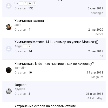
Lis
...
5
6
7
Ответов:
135
6 фев 2019
neoangin
Химчистка салона
Sash
Ответов:
4
2 янв 2020
Incore
Химчистка Матиса 141 - кошмар на улице Матиса:)))
Angel
...
2
Ответов:
24
2 сен 2012
h5
Химчистка в Iside - кто чистился, как по качеству?
zamutim
Ответов:
10
19 апр 2013
Magnum
Фаркоп
Хрущёв
Ответов:
2
31 июл 2018
AJlekcaHgp
Устранение сколов на лобовом стекле