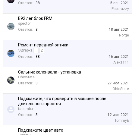
Ответов:
38
5 сен 2021
Paparazzy
E92 лег блок FRM
spector
Ответов:
8
18 авг 2021
Norge
Ремонт передней оптики
Эдгарка
...
2
Ответов:
38
16 авг 2021
Alex1111
Сальник коленвала - установка
OhioState
Ответов:
0
27 июл 2021
OhioState
Подскажите, что проверить в машине после
длительного простоя
tacumbu
Ответов:
5
12 июл 2021
TommyE
Подскажите цвет авто