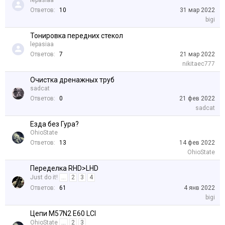
lepasiaa
Ответов:
10
31 мар 2022
bigi
Тонировка передних стекол
lepasiaa
Ответов:
7
21 мар 2022
nikitaec777
Очистка дренажных труб
sadcat
Ответов:
0
21 фев 2022
sadcat
Езда без Гура?
OhioState
Ответов:
13
14 фев 2022
OhioState
Переделка RHD>LHD
Just do it!
...
2
3
4
Ответов:
61
4 янв 2022
bigi
Цепи M57N2 E60 LCI
OhioState
...
2
3