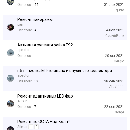
Ответов:
44
31 дек 2021
gutta
Ремонт панорамы
pan
Ответов:
4
4 ноя 2021
СерыйВолк
Активная рулевая рейка E92
spector
Ответов:
1
20 окт 2021
sergio
n57 - чистка ЕГР клапана и впускного коллектора
spector
Ответов:
12
28 сен 2021
Alex1111
Ремонт адаптивных LED фар
Alex B.
Ответов:
7
22 сен 2021
Norge
Ремонт по OCTA Нид Хелп!!
Silmar
...
2