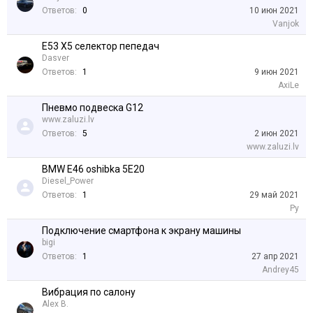
Ответов:
0
10 июн 2021
Vanjok
E53 X5 селектор пепедач
Dasver
Ответов:
1
9 июн 2021
AxiLe
Пневмо подвеска G12
www.zaluzi.lv
Ответов:
5
2 июн 2021
www.zaluzi.lv
BMW E46 oshibka 5E20
Diesel_Power
Ответов:
1
29 май 2021
Ру
Подключение смартфона к экрану машины
bigi
Ответов:
1
27 апр 2021
Andrey45
Вибрация по салону
Alex B.