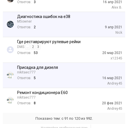
Ответов:
3
16 апр 2021
Alex B.
Диагностика ошибок на e38
M5owner
Ответов:
2
9 апр 2021
Nick
Где реставрируют рулевые рейки
DMS
...
2
3
Ответов:
53
20 мар 2021
x12345
Присадка для дизеля
nikitaec777
Ответов:
5
16 мар 2021
Andrey45
Ремонт кондиционера Е60
nikitaec777
Ответов:
8
20 фев 2021
Andrey45
Показано тем: с 91 по 120 из 992.