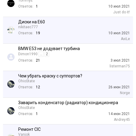
TommyE
Ответов:
1
10 июл 2021
Just do it!
Диски на Е60
nikitaec777
Ответов:
19
10 июл 2021
AxiLe
BMW E53 не додувает турбина
Dimon1990
...
2
Ответов:
21
3 июл 2021
listerman75
Чем убрать краску с суппортов?
OhioState
Ответов:
12
26 июн 2021
Norge
Заварить конденсатор (радиатор) кондиционера
OhioState
Ответов:
1
14 июн 2021
Andrey45
Ремонт CIC
Vanjok