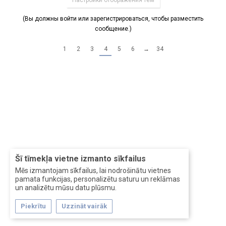
Настройки отображения тем
(Вы должны войти или зарегистрироваться, чтобы разместить
сообщение.)
1
2
3
4
5
6
→
34
Šī tīmekļa vietne izmanto sīkfailus
Mēs izmantojam sīkfailus, lai nodrošinātu vietnes
pamata funkcijas, personalizētu saturu un reklāmas
un analizētu mūsu datu plūsmu.
Piekrītu
Uzzināt vairāk