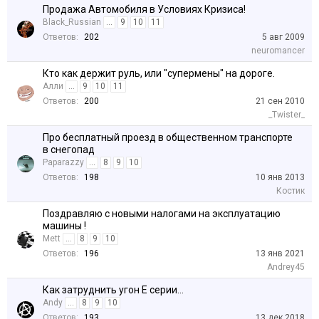
Продажа Автомобиля в Условиях Кризиса!
Black_Russian
...
9
10
11
Ответов:
202
5 авг 2009
neuromancer
Кто как держит руль, или "супермены" на дороге.
Алли
...
9
10
11
Ответов:
200
21 сен 2010
_Twister_
Про бесплатный проезд в общественном транспорте
в снегопад
Paparazzy
...
8
9
10
Ответов:
198
10 янв 2013
Костик
Поздравляю с новыми налогами на эксплуатацию
машины !
Mett
...
8
9
10
Ответов:
196
13 янв 2021
Andrey45
Как затруднить угон E серии...
Andy
...
8
9
10
Ответов:
193
13 дек 2018