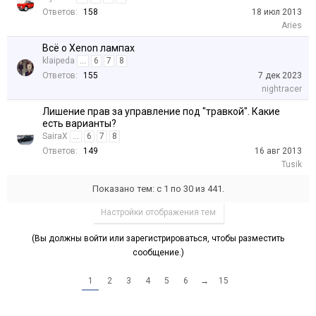
Ответов:
158
18 июл 2013
Aries
Всё о Xenon лампах
klaipeda
...
6
7
8
Ответов:
155
7 дек 2023
nightracer
Лишение прав за управление под "травкой". Какие
есть варианты?
SairaX
...
6
7
8
Ответов:
149
16 авг 2013
Tusik
Показано тем: с 1 по 30 из 441.
Настройки отображения тем
(Вы должны войти или зарегистрироваться, чтобы разместить
сообщение.)
1
2
3
4
5
6
→
15