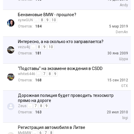
Andy
Бензиновые BMW - прошлое?
хулиGUN
...
8
9
10
Ответов:
184
5 мар 2019
DemAn
Интересно, а на сколько кто заправлаетса?
vezu4ij
...
8
9
10
Ответов:
181
30 янв 2009
Шура
"Подставы" на экзамене вождения в CSDD
white6446
...
7
8
9
Ответов:
168
15 сен 2012
GTX
Дорожная полиция будет проводить техосмотр
прямо на дороге
Zeus
...
7
8
9
Ответов:
163
20 июл 2010
bigi
Регистрация автомобиля в Литве
MyBMW
...
6
7
8