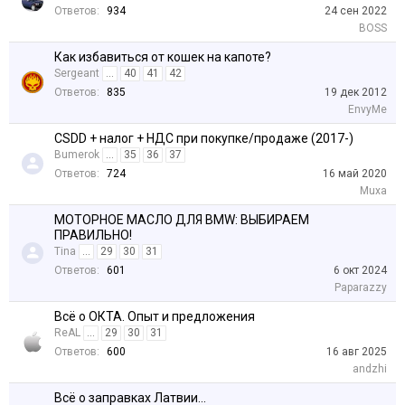
Ответов:
934
24 сен 2022
BOSS
Как избавиться от кошек на капоте?
Sergeant
...
40
41
42
Ответов:
835
19 дек 2012
EnvyMe
CSDD + налог + НДС при покупке/продаже (2017-)
Bumerok
...
35
36
37
Ответов:
724
16 май 2020
Muxa
МОТОРНОЕ МАСЛО ДЛЯ BMW: ВЫБИРАЕМ
ПРАВИЛЬНО!
Tina
...
29
30
31
Ответов:
601
6 окт 2024
Paparazzy
Всё о ОКТА. Опыт и предложения
ReAL
...
29
30
31
Ответов:
600
16 авг 2025
аndzhi
Всё о заправках Латвии...