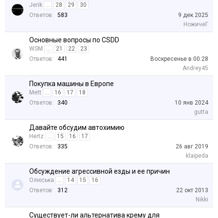
Jerik
...
28
29
30
Ответов:
583
9 дек 2025
НожичеГ
Основные вопросы по CSDD
WSM
...
21
22
23
Ответов:
441
Воскресенье в 00:28
Andrey45
Покупка машины в Европе
Mett
...
16
17
18
Ответов:
340
10 янв 2024
gutta
Давайте обсудим автохимию
Hertz
...
15
16
17
Ответов:
335
26 авг 2019
klaipeda
Обсуждение агрессивной езды и ее причин
Олюська
...
14
15
16
Ответов:
312
22 окт 2013
Nikki
Существует-ли альтернатива крему для