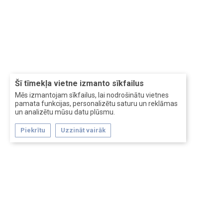
Šī tīmekļa vietne izmanto sīkfailus
Mēs izmantojam sīkfailus, lai nodrošinātu vietnes
pamata funkcijas, personalizētu saturu un reklāmas
un analizētu mūsu datu plūsmu.
Piekrītu
Uzzināt vairāk
Forum software by XenForo™
Перевод:
XF-Russia.ru