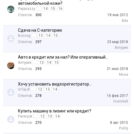
автомобильной кожи?
Paparazzy
...
14
15
16
Ответов:
300
18 янв 2012
Ada
Сдача на C-категорию
Bocxog
...
13
14
15
Ответов:
297
23 мар 2018
Алтурик
Авто в кредит или за нал? Или оперативный...
Алтурик
...
13
14
15
Ответов:
293
21 июл 2018
Muxa
Хочу установить видеорегистратор...
ViTaLiK
...
12
13
14
Ответов:
278
16 фев 2017
FromHell
Купить машину в лизинг или кредит?
Parenjok
...
12
13
14
Ответов:
270
8 авг 2015
Puhlij