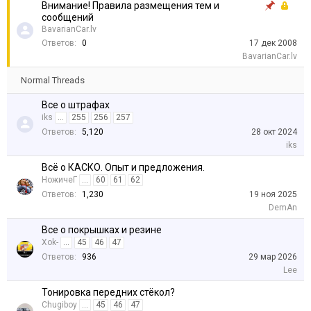
Внимание! Правила размещения тем и
сообщений
BavarianCar.lv
Ответов:
0
17 дек 2008
BavarianCar.lv
Normal Threads
Все о штрафах
iks
...
255
256
257
Ответов:
5,120
28 окт 2024
iks
Всё о КАСКО. Опыт и предложения.
НожичеГ
...
60
61
62
Ответов:
1,230
19 ноя 2025
DemAn
Все о покрышках и резине
Xok-
...
45
46
47
Ответов:
936
29 мар 2026
Lee
Тонировка передних стёкoл?
Chugiboy
...
45
46
47